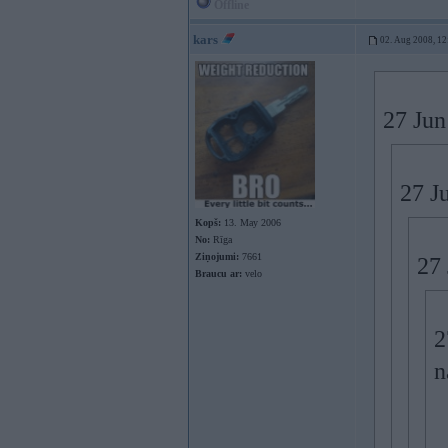
Offline
kars
02. Aug 2008, 12
27 Jun
27 J
Kopš:
13. May 2006
No:
Rīga
Ziņojumi:
7661
27 
Braucu ar:
velo
2
n