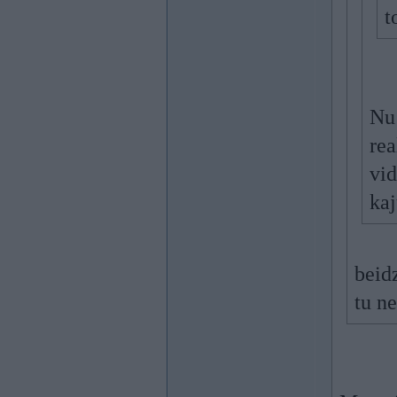
t
Nu 
rea
vid
kaj
beidz
tu ne