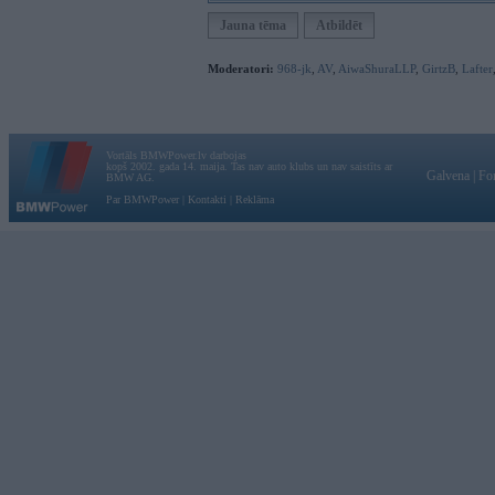
Jauna tēma
Atbildēt
Moderatori:
968-jk
,
AV
,
AiwaShuraLLP
,
GirtzB
,
Lafter
Vortāls BMWPower.lv darbojas
kopš 2002. gada 14. maija. Tas nav auto klubs un nav saistīts ar
Galvena
|
Fo
BMW AG.
Par BMWPower
|
Kontakti
|
Reklāma