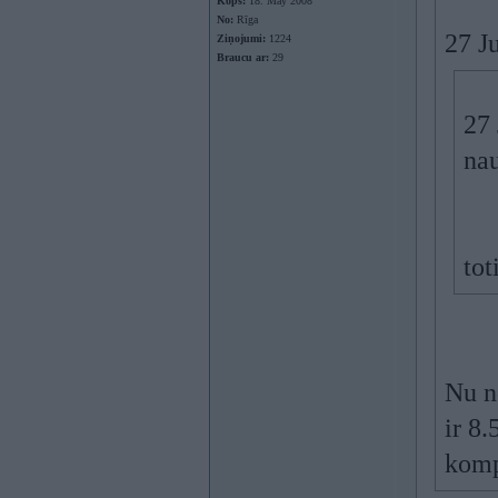
Kopš:
18. May 2008
No:
Rīga
27 J
Ziņojumi:
1224
Braucu ar:
29
27 
nau
tot
Nu n
ir 8.
kompi