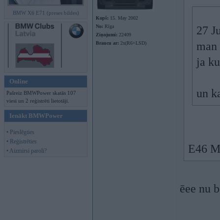
BMW X6 E71 (preses bildes)
Kopš:
15. May 2002
No:
Rīga
27 J
Ziņojumi:
22409
man 
Braucu ar:
2x(R6+LSD)
ja k
Online
un ka
Pašreiz BMWPower skatās 107
viesi un 2 reģistrēti lietotāji.
Ienākt BMWPower
• Pieslēgties
• Reģistrēties
E46 M3
• Aizmirsi paroli?
ēee nu b