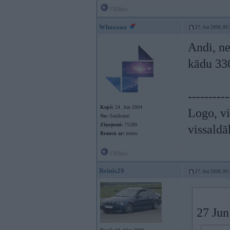
Offline
Whazaaa
27. Jun 2008, 09
Andi, ne
kādu 3
----------
Kopš:
24. Jun 2004
Logo, vi
No:
Saulkrasti
Ziņojumi:
71589
vissaldā
Braucu ar:
metro
Offline
Reinis29
27. Jun 2008, 09
27 Jun