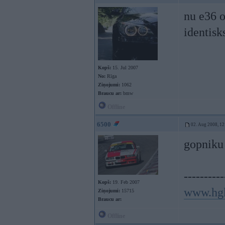
nu e36 o
identisk
Kopš:
15. Jul 2007
No:
Rīga
Ziņojumi:
1062
Braucu ar:
bmw
Offline
6500
02. Aug 2008, 12
gopniku
----------
Kopš:
19. Feb 2007
www.hg
Ziņojumi:
15715
Braucu ar:
Offline