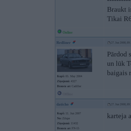
----------
Braukt i
Tikai R
Online
Redliner
27. Jun 2008, 09
Pārdod 
un lūk T
baigais 
Kopš:
05. May 2004
Ziņojumi:
4327
Braucu ar:
Cadillac
Offline
daticho
27. Jun 2008, 09
Kopš:
11. Jun 2007
karteja a
No:
Zilupe
Ziņojumi:
11432
Braucu ar:
FN-15