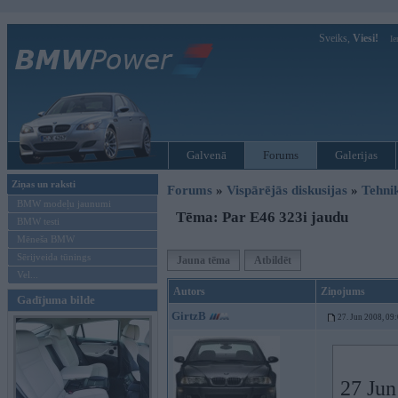
Sveiks,
Viesi!
Ie
Galvenā
Forums
Galerijas
Ziņas un raksti
Forums
»
Vispārējās diskusijas
»
Tehni
BMW modeļu jaunumi
Tēma: Par E46 323i jaudu
BMW testi
Mēneša BMW
Sērijveida tūnings
Jauna tēma
Atbildēt
Vel...
Autors
Ziņojums
Gadījuma bilde
GirtzB
27. Jun 2008, 09
27 Jun