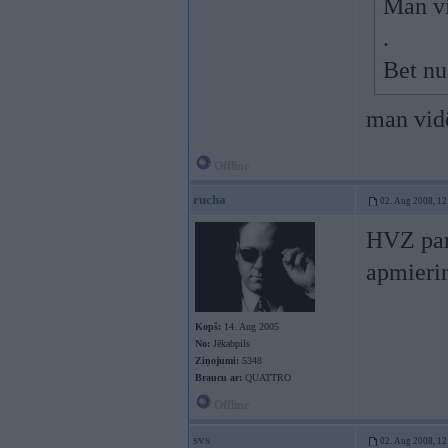
Man vi
.
Bet nu
man vidē
Offline
rucha
02. Aug 2008, 12
HVZ par
apmieri
Kopš:
14. Aug 2005
No:
Jēkabpils
Ziņojumi:
5348
Braucu ar:
QUATTRO
Offline
svs
02. Aug 2008, 12