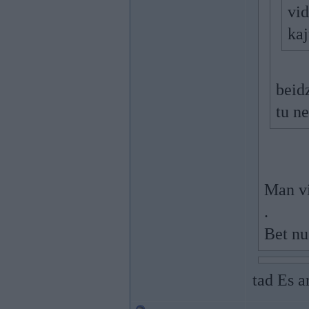
vid
kaj
beidz
tu ne
Man vi
.
Bet nu
tad Es a