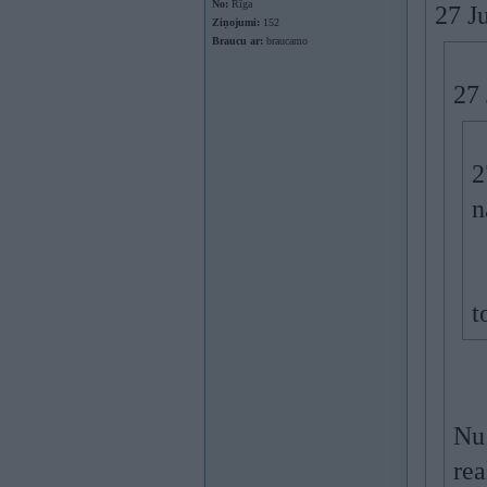
No:
Rīga
27 J
Ziņojumi:
152
Braucu ar:
braucamo
27 
2
n
t
Nu 
rea