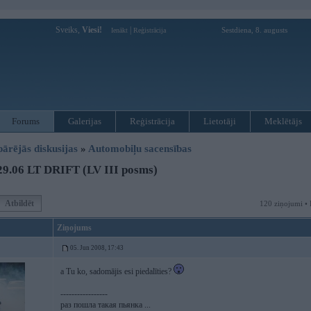
Sveiks,
Viesi!
|
Sestdiena, 8. augusts
Ienākt
Reģistrācija
Forums
Galerijas
Reģistrācija
Lietotāji
Meklētājs
pārējās diskusijas
»
Automobiļu sacensības
29.06 LT DRIFT (LV III posms)
Atbildēt
120 ziņojumi • 
Ziņojums
05. Jun 2008, 17:43
a Tu ko, sadomājis esi piedalīties?
-----------------
раз пошла такая пьянка ...