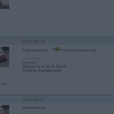
05. Jun 2008, 17:46
Nu tipa bij tada doma ....
nu to redzes kad naks tuvak ....
-----------------
autoremap.lv
chiptuning, egr off, dpf off, flaps off.
Kvalitāte par draudzīgām cenām!
a karti
05. Jun 2008, 17:51
Dzivosim redzesim ...