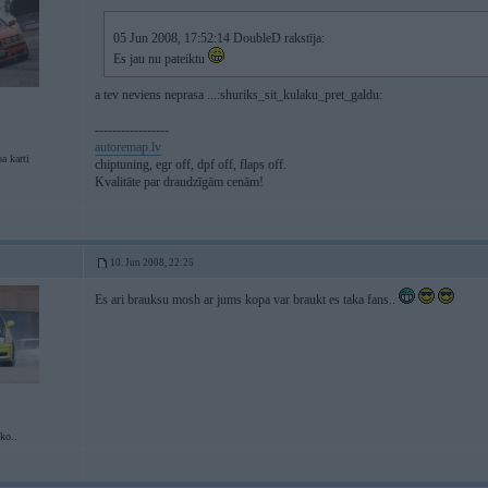
05 Jun 2008, 17:52:14 DoubleD rakstīja:
Es jau nu pateiktu
a tev neviens neprasa ...:shuriks_sit_kulaku_pret_galdu:
-----------------
autoremap.lv
a karti
chiptuning, egr off, dpf off, flaps off.
Kvalitāte par draudzīgām cenām!
10. Jun 2008, 22:25
Es ari brauksu mosh ar jums kopa var braukt es taka fans..
ko..