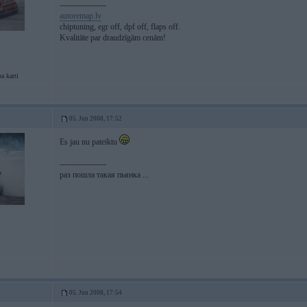
-----------------
autoremap.lv
chiptuning, egr off, dpf off, flaps off.
Kvalitāte par draudzīgām cenām!
a karti
05. Jun 2008, 17:52
Es jau nu pateiktu
-----------------
раз пошла такая пьянка ...
05. Jun 2008, 17:54