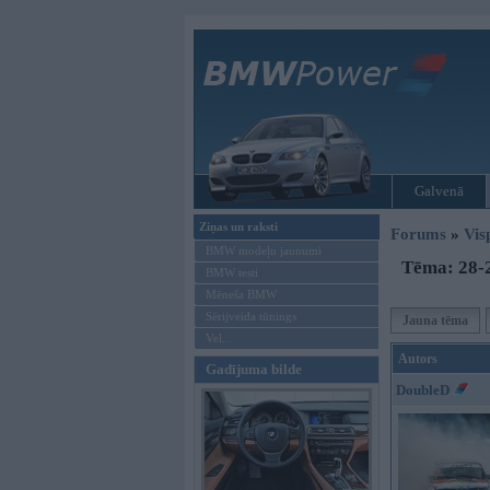
Galvenā
Ziņas un raksti
Forums
»
Vis
BMW modeļu jaunumi
Tēma: 28-
BMW testi
Mēneša BMW
Sērijveida tūnings
Jauna tēma
Vel...
Autors
Gadījuma bilde
DoubleD