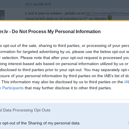
11. Jun 2008, 16:32
ē, moš te tauta var nobalsot - piedalās vai nē
http://www.latviandrift.lv/foru
vismaz lai leiši zinātu uz cik braucējiem no LV var rēķināties
.lv -
Do Not Process My Personal Information
to opt-out of the sale, sharing to third parties, or processing of your per
formation for targeted advertising by us, please use the below opt-out s
r selection. Please note that after your opt-out request is processed y
eing interest-based ads based on personal information utilized by us or
disclosed to third parties prior to your opt-out. You may separately opt-
o
losure of your personal information by third parties on the IAB’s list of
. This information may also be disclosed by us to third parties on the
IA
Participants
that may further disclose it to other third parties.
13. Jun 2008, 09:30
Un ta jaunumi.
Visi noteikumi, tai skaitaa tehniskie, trases sheemas, dienas kaartiiba - viss
l Data Processing Opt Outs
Punktu skaitiishana Latvijas ieskaitee braucoshanjiem:
o opt-out of the Sharing of my personal data.
Sacensiibas notiek visiem kopaa, tai skaitaa tikai TOP 16 tandeemu braucienos.