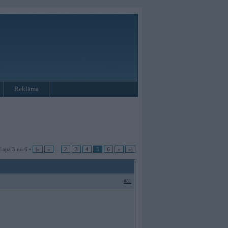
Reklāma
Lapa 5 no 6 •
|«
«
...
2
3
4
5
6
»
»|
#81