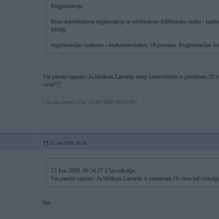
Regjistraacija:
Buus ieprieksheeja regjistraacija ar ierobezhotu daliibnieku skaitu - taadee
laiciigi.
regjistraacijas saakums - naakamtreshdien, 18.juunijaa. Regjistraacijas f
Vai pareizi sapratu -Ja labākais Latvietis starp Lietuviešiem ir piemēram 10 v
vieta???
[ Šo ziņu laboja 17oz, 13 Jun 2008, 09:35:10 ]
13. Jun 2008, 09:36
13 Jun 2008, 09:34:27 17oz rakstīja:
Vai pareizi sapratu -Ja labākais Latvietis ir piemēram 10 vieta tad vienalg
Jaa.