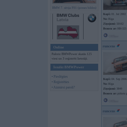
BMW 7. sērija F01 (preses bildes)
Kopš:
01. Jul 2002
No:
Rīga
Ziņojumi:
50162
Braucu ar:
HH-325
Offline
runcens
Online
Pašreiz BMWPower skatās 125
viesi un 3 reģistrēti lietotāji.
Ienākt BMWPower
• Pieslēgties
Kopš:
04. Sep 2006
• Reģistrēties
No:
Rīga
• Aizmirsi paroli?
Ziņojumi:
3849
Braucu ar:
pirkstu p
Offline
runcens