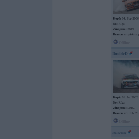
Kopš:
04. Sep 2006
No:
Rīga
Ziņojumi:
3849
Braucu ar:
pirkstu p
Offline
DoubleD
Kopš:
01. Jul 2002
No:
Rīga
Ziņojumi:
50162
Braucu ar:
HH-325
Offline
runcens