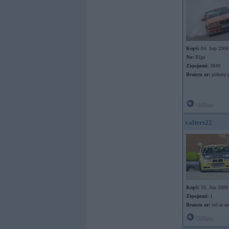
Kopš:
04. Sep 2006
No:
Rīga
Ziņojumi:
3849
Braucu ar:
pirkstu p
Offline
valters22
Kopš:
10. Jun 2008
Ziņojumi:
1
Braucu ar:
vel ar ne
Offline