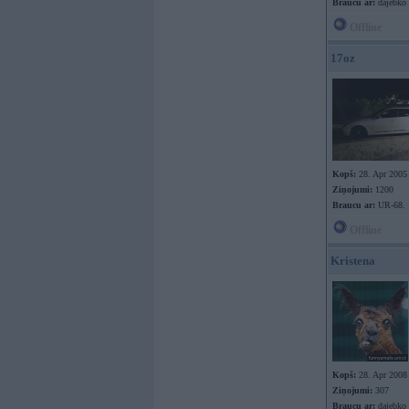
Braucu ar:
dajebko
Offline
17oz
Kopš:
28. Apr 2005
Ziņojumi:
1200
Braucu ar:
UR-68.
Offline
Kristena
Kopš:
28. Apr 2008
Ziņojumi:
307
Braucu ar:
dajebko