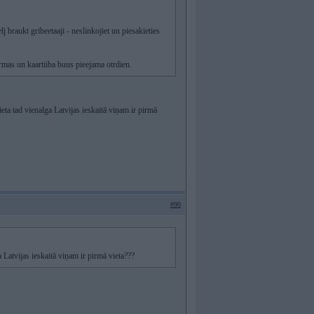
lj braukt gribeetaaji - neslinkojiet un piesakieties
ormas un kaartiiba buus pieejama otrdien.
ieta tad vienalga Latvijas ieskaitā viņam ir pirmā
#90
a Latvijas ieskaitā viņam ir pirmā vieta???