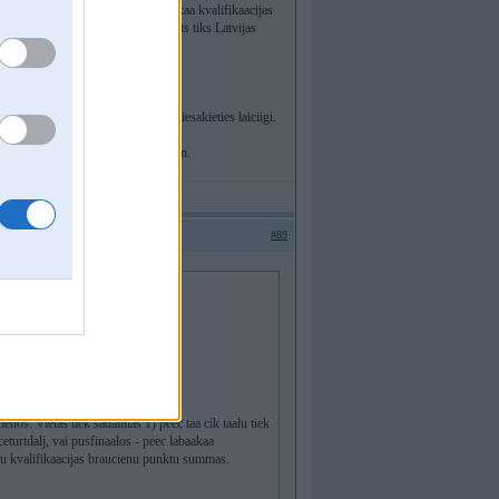
urtdalj, vai pusfinaalos - peec labaakaa kvalifikaacijas
s braucienu punktu summas. Apbalvots tiks Latvijas
aukt gribeetaaji - neslinkojiet un piesakieties laiciigi.
s un kaartiiba buus pieejama otrdien.
#89
viss buus pieejams naakamotrdien.
os. Vietas tiek sadaliitas 1) peec taa cik taalu tiek
 ceturtdalj, vai pusfinaalos - peec labaakaa
 abu kvalifikaacijas braucienu punktu summas.