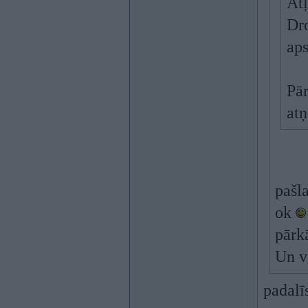
Atļ
Dro
aps
Pār
atņ
pašl
ok
pārk
Un v
padalī