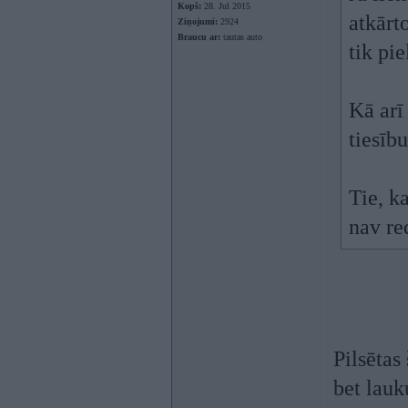
Kopš:
28. Jul 2015
atkārt
Ziņojumi:
2924
Braucu ar:
tautas auto
tik pie
Kā arī
tiesīb
Tie, k
nav re
Pilsētas
bet lauk