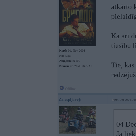
atkārto 
pielaidīg
Kā arī d
tiesību 
Kopš:
01. Nov 2008
No:
Rīga
Ziņojumi:
9305
Tie, kas
Braucu ar:
26 & 26 & 11
redzējuš
Offline
Zalespljavejs
04. Dec 2024, 10
04 Dec
Ja liek