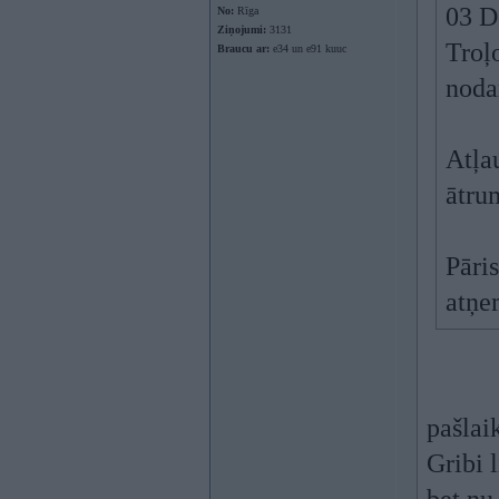
03 D
No:
Rīga
Ziņojumi:
3131
Troļo
Braucu ar:
e34 un e91 kuuc
noda
Atļa
ātrum
Pāri
atņe
pašlai
Gribi 