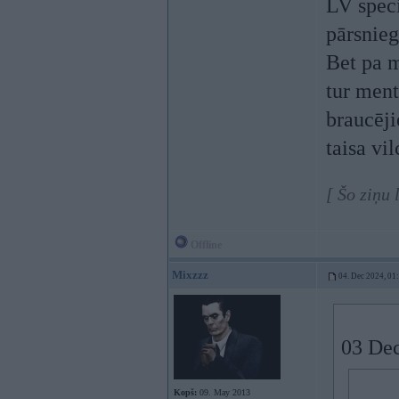
LV speci
pārsnieg
Bet pa m
tur ment
braucēji
taisa vil
[ Šo ziņu
Offline
Mixzzz
04. Dec 2024, 01
03 Dec
Kopš:
09. May 2013