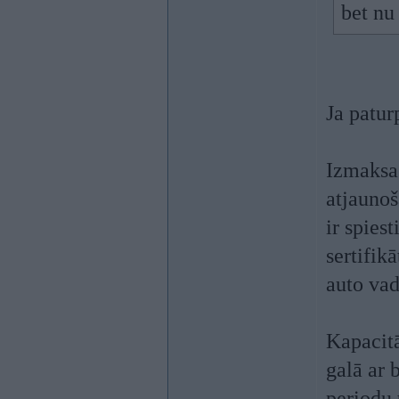
bet nu 
Ja patur
Izmaksas
atjaunoš
ir spies
sertifik
auto vad
Kapacitā
galā ar 
periodu 