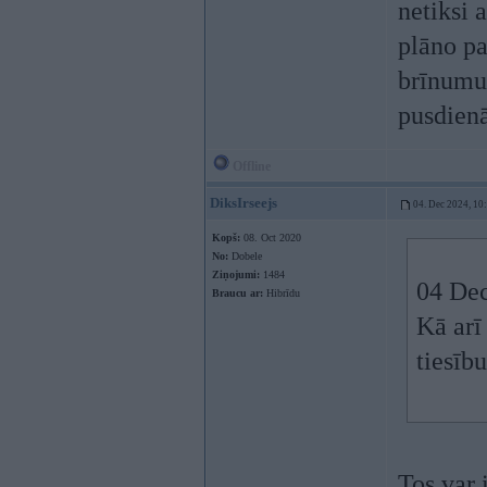
netiksi a
plāno pa
brīnumus
pusdien
Offline
DiksIrseejs
04. Dec 2024, 10
Kopš:
08. Oct 2020
No:
Dobele
Ziņojumi:
1484
04 Dec
Braucu ar:
Hibrīdu
Kā arī
tiesīb
Tos var 