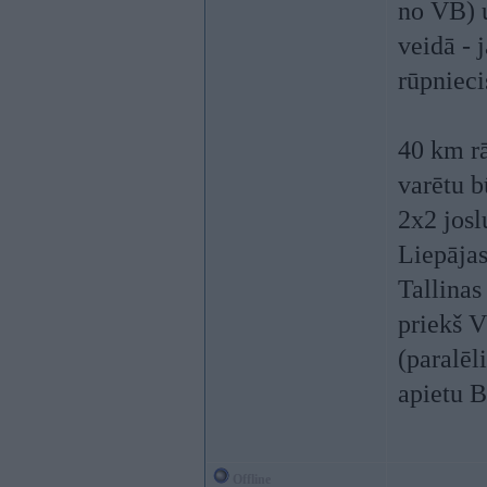
no VB) 
veidā - 
rūpniec
40 km rā
varētu b
2x2 josl
Liepājas
Tallinas
priekš V
(paralēl
apietu B
Offline