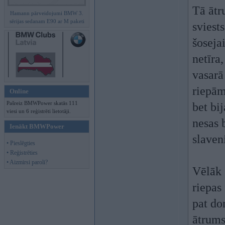
Tā ātr
Hamann pārveidojumi BMW 3.
sērijas sedanam E90 ar M paketi
sviest
šoseja
netīra
vasarā
riepām
Online
Pašreiz BMWPower skatās 111
bet bi
viesi un 6 reģistrēti lietotāji.
nesas 
Ienākt BMWPower
slaven
• Pieslēgties
• Reģistrēties
• Aizmirsi paroli?
Vēlāk 
riepas
pat do
ātrums