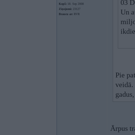
03 D
Kopš:
18. Sep 2008
Ziņojumi:
23127
Un a
Braucu ar:
RVR
milj
ikdi
Pie pa
veidā.
gadus,
Ārpus tr