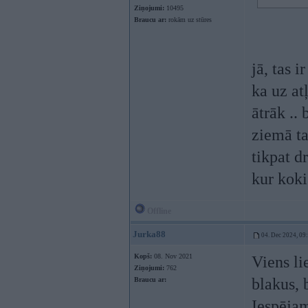
Ziņojumi:
10495
Braucu ar:
rokām uz stūres
jā, tas 
ka uz at
ātrāk ..
ziemā ta
tikpat d
kur koki
Offline
Jurka88
04. Dec 2024, 09
Kopš:
08. Nov 2021
Viens li
Ziņojumi:
762
blakus, 
Braucu ar:
Iespējam