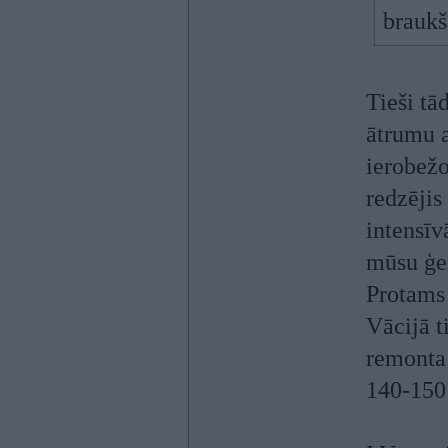
braukš
Tieši tā
ātrumu a
ierobežo
redzējis
intensīv
mūsu ģer
Protams 
Vācijā t
remonta 
140-150 