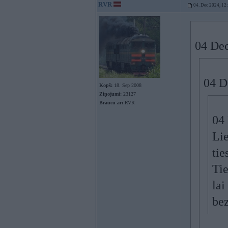
RVR
04. Dec 2024, 12
04 Dec
04 D
Kopš:
18. Sep 2008
Ziņojumi:
23127
Braucu ar:
RVR
04
Lie
tie
Tie
lai
be