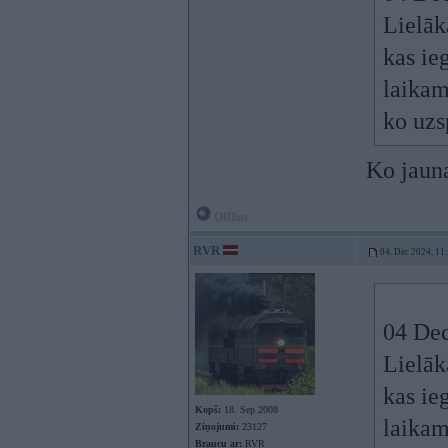
Lielāk
kas ie
laikam
ko uzs
Ko jaun
Offline
RVR
04. Dec 2024, 11
04 Dec
Lielāk
kas ie
Kopš:
18. Sep 2008
laikam
Ziņojumi:
23127
Braucu ar:
RVR