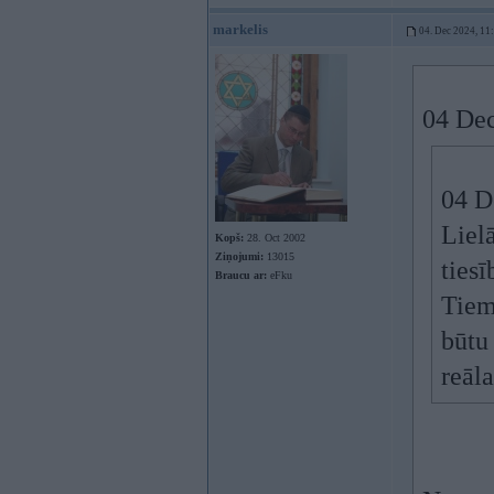
markelis
04. Dec 2024, 11
04 Dec
04 D
Liel
Kopš:
28. Oct 2002
Ziņojumi:
13015
ties
Braucu ar:
eFku
Tiem
būtu
reāl