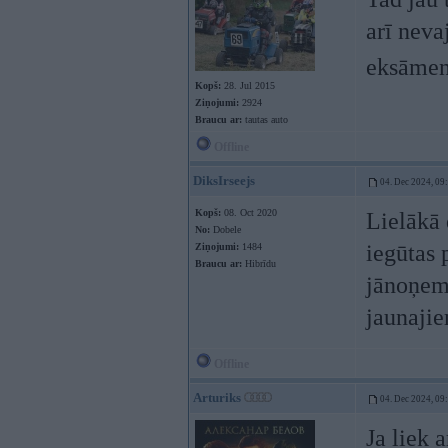
arī nevaj
eksāmenu
Kopš:
28. Jul 2015
Ziņojumi:
2924
Braucu ar:
tautas auto
Offline
DiksIrseejs
04. Dec 2024, 09
Kopš:
08. Oct 2020
Lielākā 
No:
Dobele
iegūtas 
Ziņojumi:
1484
Braucu ar:
Hibrīdu
jānoņem 
jaunaji
Offline
Arturiks
04. Dec 2024, 09
Ja liek 