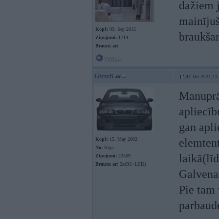
dažiem 
mainījuš
Kopš:
03. Sep 2015
braukšan
Ziņojumi:
1714
Braucu ar:
Offline
GirtzB
04. Dec 2024, 13
Manuprāt
apliecīb
gan apl
Kopš:
15. May 2002
elemtent
No:
Rīga
laikā(lī
Ziņojumi:
22409
Braucu ar:
2x(R6+LSD)
Galvenai
Pie tam 
parbaude