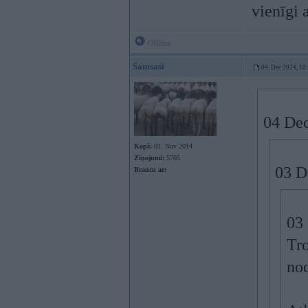
vienīgi 
Offline
Samsasi
04. Dec 2024, 10
04 Dec
Kopš:
01. Nov 2014
Ziņojumi:
5705
03 D
Braucu ar:
03
Tro
nod