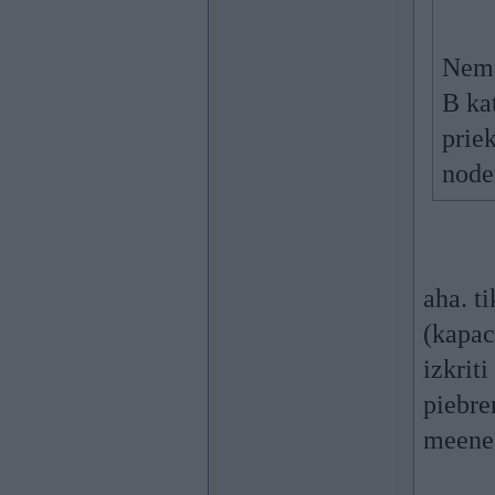
Nema
B ka
priek
noder
aha. t
(kapac
izkrit
piebre
meenes