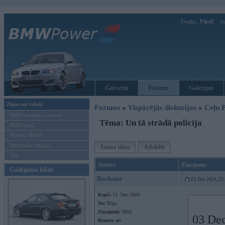
Sveiks,
Viesi!
Ie
Galvenā
Forums
Galerijas
Ziņas un raksti
Forums
»
Vispārējās diskusijas
»
Ceļu P
BMW modeļu jaunumi
Tēma: Un tā strādā policija
BMW testi
Mēneša BMW
Sērijveida tūnings
Jauna tēma
Atbildēt
Vel...
Autors
Ziņojums
Gadījuma bilde
Rockstar
03. Dec 2024, 23
Kopš:
11. Dec 2004
No:
Rīga
Ziņojumi:
3956
03 Dec
Braucu ar: