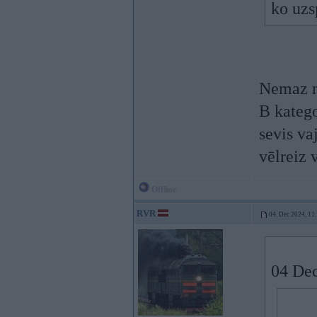
ko uzs
Nemaz n
B katego
sevis va
vēlreiz 
Offline
RVR
04. Dec 2024, 11
04 Dec