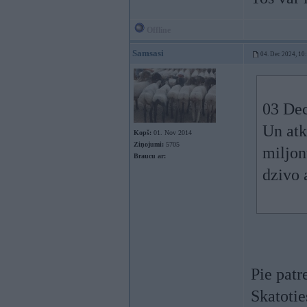
Offline
Samsasi
04. Dec 2024, 10
03 Dec
Un atk
Kopš:
01. Nov 2014
Ziņojumi:
5705
miljon
Braucu ar:
dzivo
Pie patr
Skatotie