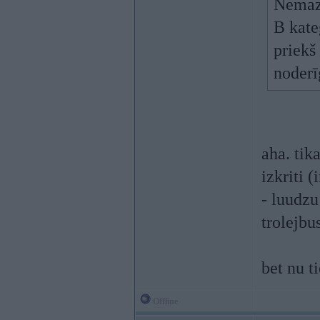
Nemaz 
B kate
priekš
noderī
aha. tik
izkriti 
- luudz
trolejbu
bet nu t
Offline