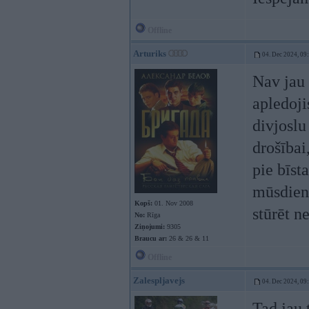
Offline
Arturiks
04. Dec 2024, 09
Nav jau 
apledoji
divjoslu
drošībai
pie bīst
mūsdienā
Kopš:
01. Nov 2008
stūrēt n
No:
Rīga
Ziņojumi:
9305
Braucu ar:
26 & 26 & 11
Offline
Zalespljavejs
04. Dec 2024, 09
Tad jau 