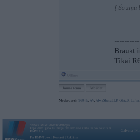
[ Šo ziņu
----------
Braukt i
Tikai R
Offline
Jauna tēma
Atbildēt
Moderatori:
968-jk
,
AV
,
AiwaShuraLLP
,
GirtzB
,
Lafter
Vortāls BMWPower.lv darbojas
kopš 2002. gada 14. maija. Tas nav auto klubs un nav saistīts ar
Galvena
|
Fo
BMW AG.
Par BMWPower
|
Kontakti
|
Reklāma