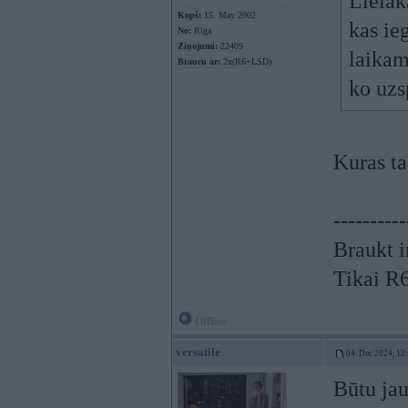
Lielāk
Kopš:
15. May 2002
kas ie
No:
Rīga
Ziņojumi:
22409
laikam
Braucu ar:
2x(R6+LSD)
ko uzs
Kuras ta
----------
Braukt i
Tikai R
Offline
versatile
04. Dec 2024, 12
Būtu jau