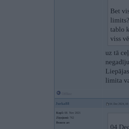
Bet vi
limits
tablo 
viss v
uz tā ce
negadīju
Liepājas
limita v
Offline
Jurka88
04. Dec 2024, 10
Kopš:
08. Nov 2021
Ziņojumi:
762
Braucu ar:
04 Dec