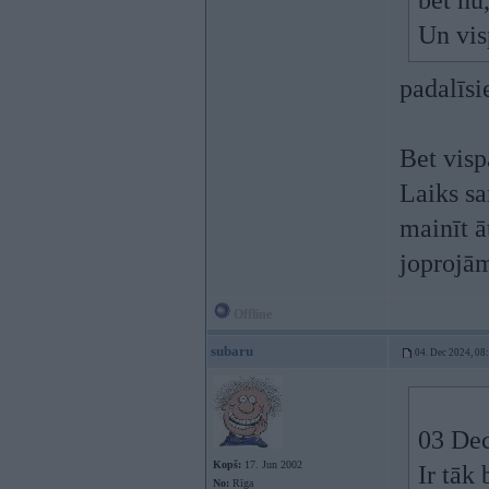
bet nu
Un vis
padalīsi
Bet visp
Laiks sa
mainīt 
joprojām
Offline
subaru
04. Dec 2024, 08
03 Dec
Kopš:
17. Jun 2002
Ir tāk
No:
Rīga