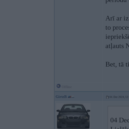
Arī ar i
to proce
iepriekš
atļauts 
Bet, tā 
Offline
GirtzB
04. Dec 2024, 12
04 Dec