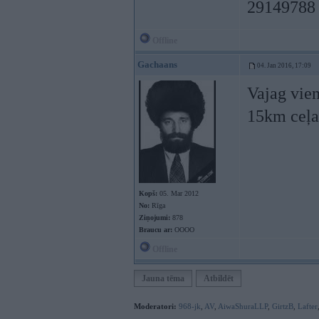
29149788
Offline
Gachaans
04. Jan 2016, 17:09
Vajag vien
15km ceļa 
Kopš:
05. Mar 2012
No:
Rīga
Ziņojumi:
878
Braucu ar:
OOOO
Offline
Jauna tēma
Atbildēt
Moderatori:
968-jk
,
AV
,
AiwaShuraLLP
,
GirtzB
,
Lafter