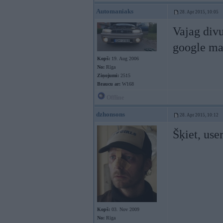
Automaniaks
28. Apr 2015, 10:05
Vajag div
google ma
Kopš:
19. Aug 2006
No:
Rīga
Ziņojumi:
2515
Braucu ar:
W168
Offline
dzhonsons
28. Apr 2015, 10:12
Šķiet, use
Kopš:
03. Nov 2009
No:
Rīga