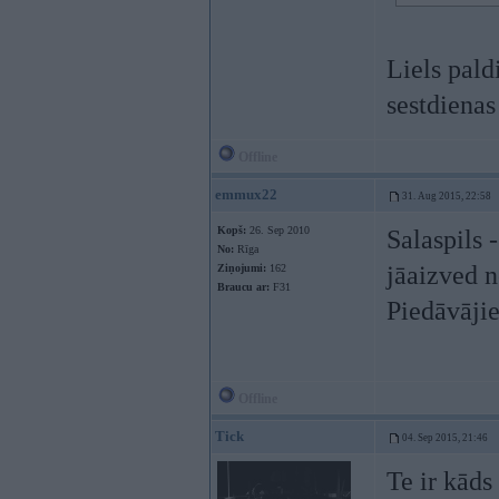
Liels pald
sestdiena
Offline
emmux22
31. Aug 2015, 22:58
Kopš:
26. Sep 2010
Salaspils 
No:
Rīga
jāaizved n
Ziņojumi:
162
Braucu ar:
F31
Piedāvājie
Offline
Tick
04. Sep 2015, 21:46
Te ir kāds