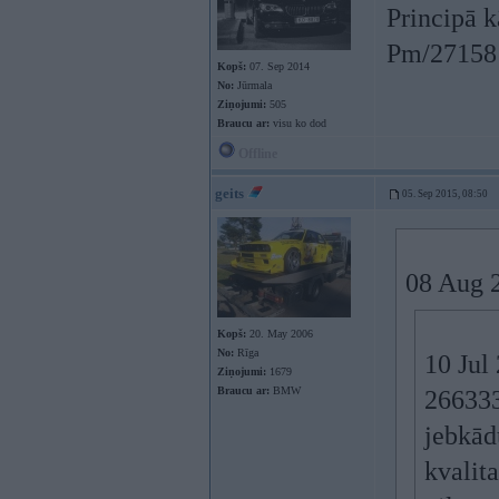
Principā k
Pm/27158
Kopš:
07. Sep 2014
No:
Jūrmala
Ziņojumi:
505
Braucu ar:
visu ko dod
Offline
geits
05. Sep 2015, 08:50
08 Aug 2
Kopš:
20. May 2006
No:
Rīga
10 Jul 
Ziņojumi:
1679
Braucu ar:
BMW
266333
jebkād
kvalit