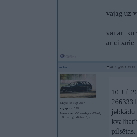
vajag uz v
vai arī ku
ar cipari
Offline
acha
08. Aug 2015, 22:58
10 Jul 2
26633311
Kopš:
10. Sep 2007
Ziņojumi:
1385
jebkādu 
Braucu ar:
e30 touring m60b40,
e39 touring m62tub44, velo
kvalitat
pilsētas.