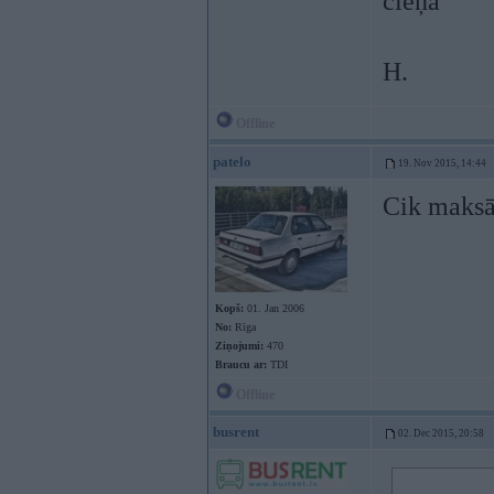
cieņā
H.
Offline
patelo
19. Nov 2015, 14:44
Cik maksāt
Kopš:
01. Jan 2006
No:
Rīga
Ziņojumi:
470
Braucu ar:
TDI
Offline
busrent
02. Dec 2015, 20:58