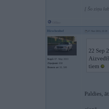
[ Šo ziņu la
Offline
Hirschenhof
17. Nov 2015, 13:29
22 Sep 2
Aizvedīš
Kopš:
07. May 2013
Ziņojumi:
658
tiem
Braucu ar:
SL 500
Paldies, āt