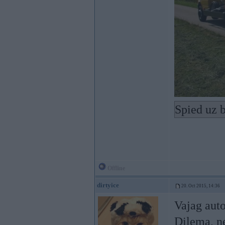
Spied uz b
Offline
dirtyice
20. Oct 2015, 14:36
Vajag aut
Dilema, ne