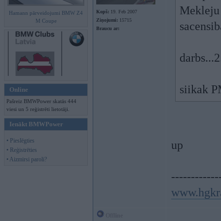
Mekleju 
Kopš:
19. Feb 2007
Hamann pārveidojumi BMW Z4
Ziņojumi:
15715
M Coupe
sacensib
Braucu ar:
darbs...
siikak 
Online
Pašreiz BMWPower skatās 444
viesi un 5 reģistrēti lietotāji.
Ienākt BMWPower
• Pieslēgties
up
• Reģistrēties
• Aizmirsi paroli?
------------
www.hgkr
Offline