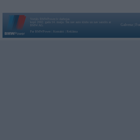
Vortāls BMWPower.lv darbojas
kopš 2002. gada 14. maija. Tas nav auto klubs un nav saistīts ar
Galvena
|
Fo
BMW AG.
Par BMWPower
|
Kontakti
|
Reklāma