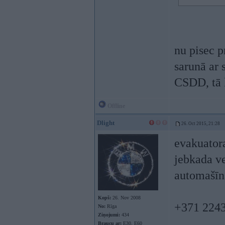
nu pisec 
sarunā ar 
CSDD, tā k
Offline
Dlight
26. Oct 2015, 21:28
evakuatora
jebkada ve
automašīn
Kopš:
26. Nov 2008
+371 224
No:
Rīga
Ziņojumi:
434
Braucu ar:
E30, E60