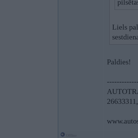
pilsēta
Liels pa
sestdien
Paldies!
------------
AUTOTRAN
26633311
www.autos
Offline