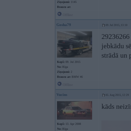
Ziņojumi:
1145
Braucu ar:
Offline
Gosha79
09. Jul 2015, 13:10
29236266 
jebkādu sē
strādā un 
Kopš:
09. Jul 2015
No:
Rīga
Ziņojumi:
2
Braucu ar:
BMW 46
Offline
Vucins
05. Aug 2015, 12:29
kāds neizī
Kopš:
13. Apr 2008
No:
Rīga