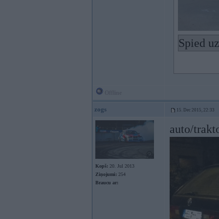
Spied uz
Offline
zogs
15. Dec 2015, 22:33
auto/trakt
Kopš:
20. Jul 2013
Ziņojumi:
254
Braucu ar: