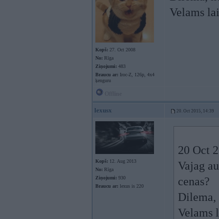
Velams la
Kopš:
27. Oct 2008
No:
Rīga
Ziņojumi:
483
Braucu ar:
Iroc-Z, 126p, 4x4
ķenguru
Offline
lexusx
20. Oct 2015, 14:39
20 Oct 2
Kopš:
12. Aug 2013
Vajag au
No:
Rīga
Ziņojumi:
930
cenas?
Braucu ar:
lexus is 220
Dilema, 
Velams l