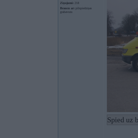
Ziņojumi:
218
Braucu ar:
pilnpiedziņas
grabavozu
Spied uz b