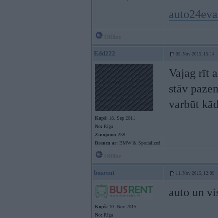
auto24eva
Offline
Edd222
05. Nov 2015, 15:14
Vajag rīt 
stāv pazem
varbūt kād
Kopš:
18. Sep 2011
No:
Rīga
Ziņojumi:
238
Braucu ar:
BMW & Specialized
Offline
busrent
11. Nov 2015, 12:09
auto un vi
Kopš:
10. Nov 2015
No:
Rīga