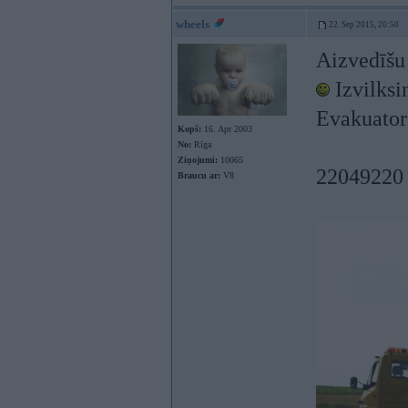
wheels
22. Sep 2015, 20:50
Aizvedīšu 
Izvilksi
Evakuators
Kopš:
16. Apr 2003
No:
Rīga
Ziņojumi:
10065
22049220
Braucu ar:
V8