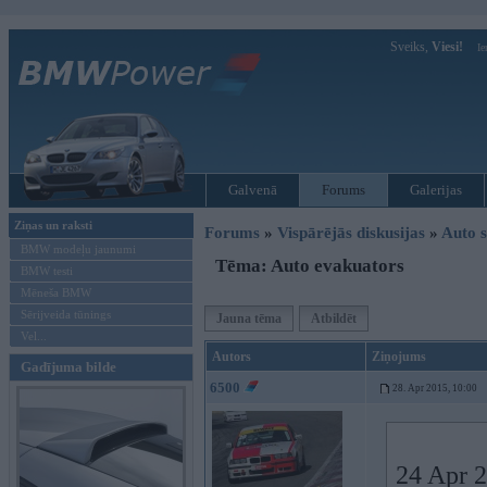
Sveiks,
Viesi!
Ie
Galvenā
Forums
Galerijas
Ziņas un raksti
Forums
»
Vispārējās diskusijas
»
Auto s
BMW modeļu jaunumi
Tēma: Auto evakuators
BMW testi
Mēneša BMW
Sērijveida tūnings
Jauna tēma
Atbildēt
Vel...
Autors
Ziņojums
Gadījuma bilde
6500
28. Apr 2015, 10:00
24 Apr 2