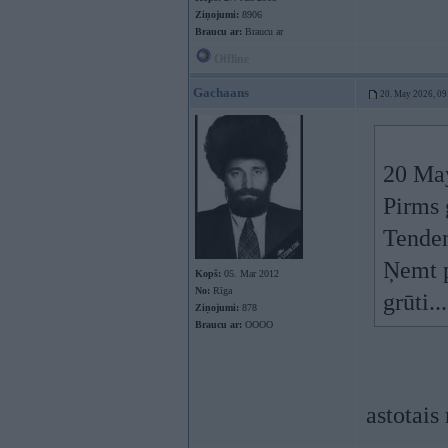
Ziņojumi:
8906
Braucu ar:
Braucu ar
Offline
Gachaans
20. May 2026, 09
20 Ma
Pirms 
Tenden
Ņemt p
Kopš:
05. Mar 2012
No:
Rīga
grūti...
Ziņojumi:
878
Braucu ar:
OOOO
astotais