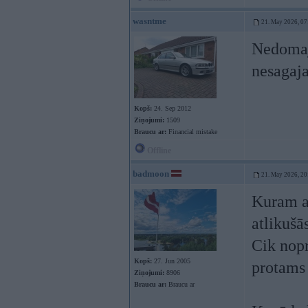
wasntme
21. May 2026, 07
Nedomaju
nesagaja
Kopš:
24. Sep 2012
Ziņojumi:
1509
Braucu ar:
Financial mistake
Offline
badmoon
21. May 2026, 20
Kuram a
atlikušās
Cik nopr
Kopš:
27. Jun 2005
protams
Ziņojumi:
8906
Braucu ar:
Braucu ar