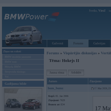
Sveiks,
Viesi!
Ie
Galvenā
Forums
Galerijas
Ziņas un raksti
Forums
»
Vispārējās diskusijas
»
Vort
BMW modeļu jaunumi
Tēma: Hokejs II
BMW testi
Mēneša BMW
Sērijveida tūnings
Jauna tēma
Atbildēt
Vel...
Autors
Ziņojums
Gadījuma bilde
bum_bumz
17. May 2026, 23
Kopš:
05. Jan 2006
Ziņojumi:
7629
Braucu ar:
E34
17 Ma