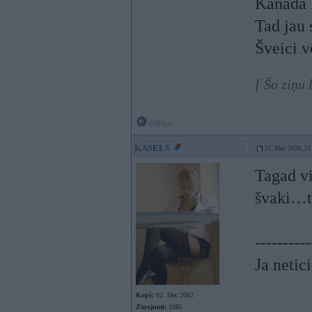
Kanāda 
Tad jau 
Šveici v
[ Šo ziņu
Offline
KASELS
21. May 2026, 21
Tagad vi
švaki…t
----------
Ja netic
Kopš:
02. Dec 2002
Ziņojumi:
1085