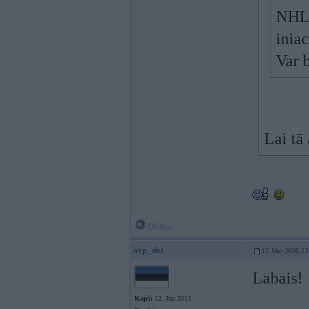
NHL,
iniac
Var b
Lai tā
Offline
aep_det
17. May 2026, 23
Labais!
Kopš:
12. Jun 2013