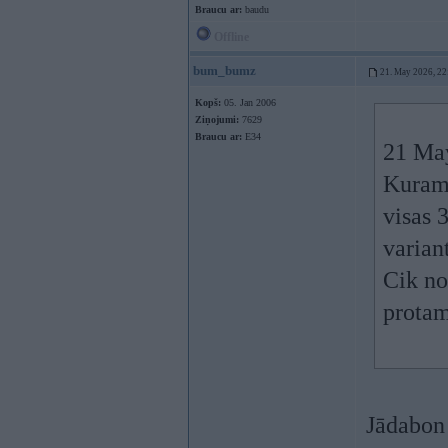
Braucu ar:
baudu
Offline
bum_bumz
21. May 2026, 22
Kopš:
05. Jan 2006
Ziņojumi:
7629
Braucu ar:
E34
21 Ma
Kuram 
visas 3
varian
Cik no
prota
Jādabon 