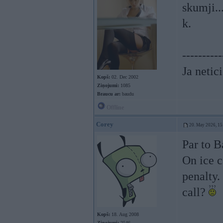
skumji..
k.
----------
Ja netic
Kopš:
02. Dec 2002
Ziņojumi:
1085
Braucu ar:
baudu
Offline
Corey
20. May 2026, 15
Par to B
On ice c
penalty.
call?
Kopš:
18. Aug 2008
Ziņojumi:
2546