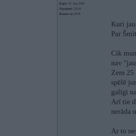
Kopš:
18. Sep 2008
Ziņojumi:
23126
Braucu ar:
RVR
Kuri jau
Par Šmit
Cik mums
nav "jau
Zem 25 i
spēlē ju
galīgi n
Arī tie 
nerāda u
Ar to nes