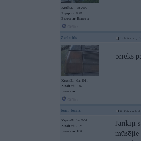
Kopš:
27. Jun 2005
Ziņojumi:
8906
Braucu ar:
Braucu ar
Offline
Zeebalds
23. May 2026, 15
prieks 
Kopš:
31. Mar 2011
Ziņojumi:
1692
Braucu ar:
Offline
bum_bumz
23. May 2026, 16
Kopš:
05. Jan 2006
Jankiji 
Ziņojumi:
7629
mūsējie 
Braucu ar:
E34