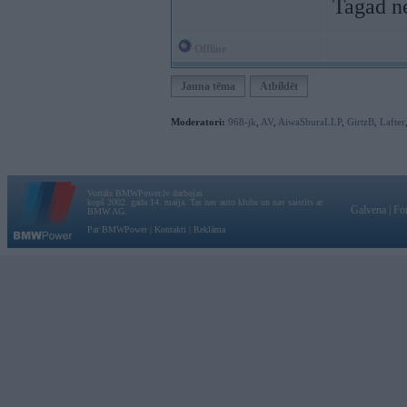
Tagad ne
Offline
Jauna tēma
Atbildēt
Moderatori:
968-jk
,
AV
,
AiwaShuraLLP
,
GirtzB
,
Lafter
Vortāls BMWPower.lv darbojas
kopš 2002. gada 14. maija. Tas nav auto klubs un nav saistīts ar
Galvena
|
Fo
BMW AG.
Par BMWPower
|
Kontakti
|
Reklāma