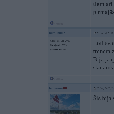
tiem arī
pirmajās
Offline
bum_bumz
22. May 2026, 09
Kopš:
05. Jan 2006
Ļoti sva
Ziņojumi:
7629
trenera 
Braucu ar:
E34
Bija jāa
skatāms
Offline
badmoon
23. May 2026, 15
Šis bija 