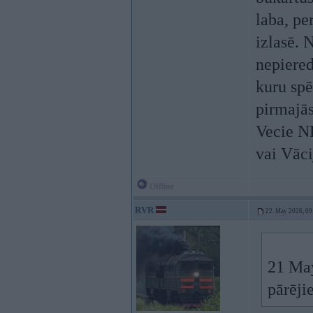
laba, pe
izlasē. 
nepiered
kuru spē
pirmajās
Vecie NH
vai Vāci
Offline
RVR
22. May 2026, 09
21 Ma
pārēji