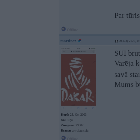
Par tūri
Offline
martinez
20. May 2026, 19
SUI bru
Varēja k
savā sta
Mums bū
Kopš:
25. Oct 2003
No:
Rīga
Ziņojumi:
29302
Braucu ar:
cietu seju
Offline