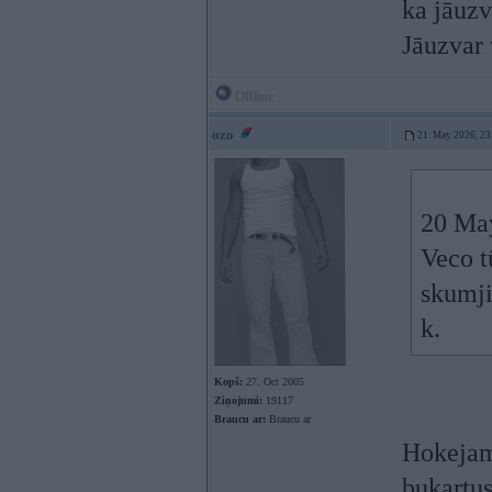
ka jāuz
Jāuzvar 
Offline
ozo
21. May 2026, 23
20 Ma
Veco t
skumji
k.
Kopš:
27. Oct 2005
Ziņojumi:
19117
Braucu ar:
Braucu ar
Hokejam 
bukartus