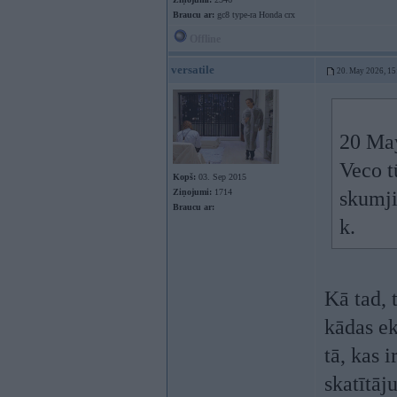
Braucu ar:
gc8 type-ra Honda crx
Offline
versatile
20. May 2026, 15
20 Ma
Veco t
Kopš:
03. Sep 2015
Ziņojumi:
1714
skumji
Braucu ar:
k.
Kā tad, 
kādas ek
tā, kas 
skatītāj