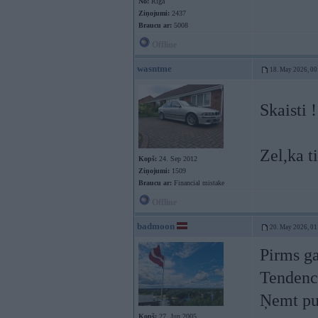
No:
Rīga
Ziņojumi:
2437
Braucu ar:
5008
Offline
wasntme
18. May 2026, 00
Skaisti 
Zel,ka t
Kopš:
24. Sep 2012
Ziņojumi:
1509
Braucu ar:
Financial mistake
Offline
badmoon
20. May 2026, 01
Pirms ga
Tendence
Ņemt pun
Kopš:
27. Jun 2005