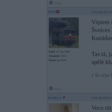
Offline
RVR
20. May 2026, 10
Viņiem s
Šveices
Kanādas
Kopš:
18. Sep 2008
Tas tā, 
Ziņojumi:
23126
Braucu ar:
RVR
spēlē kl
[ Šo ziņu
Offline
KASELS
20. May 2026, 13
Veco tū