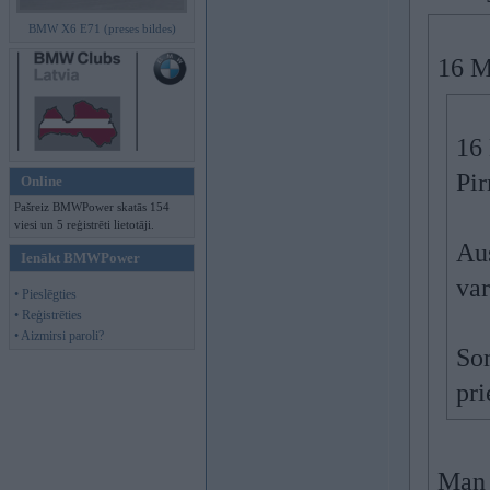
BMW X6 E71 (preses bildes)
16 M
16
Pir
Online
Pašreiz BMWPower skatās 154
viesi un 5 reģistrēti lietotāji.
Aus
Ienākt BMWPower
va
• Pieslēgties
• Reģistrēties
• Aizmirsi paroli?
Som
pri
Man 