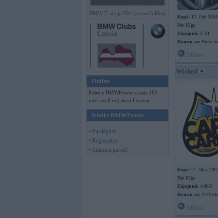
BMW 7. sērija F01 (preses bildes)
Kopš:
13. Feb 2004
No:
Rīga
Ziņojumi:
5721
Braucu ar:
Bmw un
Offline
Wicked
Online
Pašreiz BMWPower skatās 182
viesi un 0 reģistrēti lietotāji.
Ienākt BMWPower
• Pieslēgties
• Reģistrēties
• Aizmirsi paroli?
Kopš:
21. May 200
No:
Rīga
Ziņojumi:
14869
Braucu ar:
Z3/Tesl
Offline