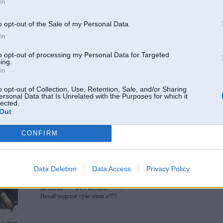
In
o opt-out of the Sale of my Personal Data.
In
-----------------
to opt-out of processing my Personal Data for Targeted
ing.
In
o opt-out of Collection, Use, Retention, Sale, and/or Sharing
ersonal Data that Is Unrelated with the Purposes for which it
lected.
Out
CONFIRM
26. Apr 2008, 19:06
D&G
))
Data Deletion
Data Access
Privacy Policy
-----------------
ІБАШТЕ!!!!! ЗА УКРАЇНУ!!!!!!!
Нехай подохне суче плем’я!!!!