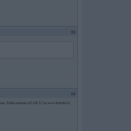
#89
#90
shiinas. Patika melnais m3 e36 3.2 ar www.bodykit.lv