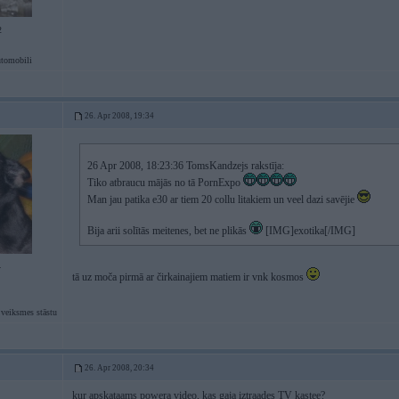
2
tomobili
26. Apr 2008, 19:34
26 Apr 2008, 18:23:36 TomsKandzejs rakstīja:
Tiko atbraucu mājās no tā PornExpo
Man jau patika e30 ar tiem 20 collu litakiem un veel dazi savējie
Bija arii solītās meitenes, bet ne plikās
[IMG]exotika[/IMG]
4
tā uz moča pirmā ar čirkainajiem matiem ir vnk kosmos
 veiksmes stāstu
26. Apr 2008, 20:34
kur apskataams powera video, kas gaja iztraades TV kastee?