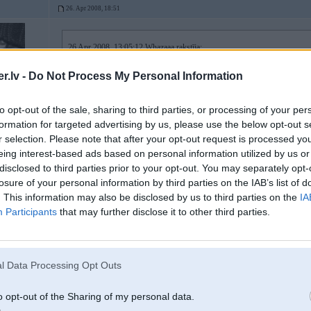
26. Apr 2008, 18:51
26 Apr 2008, 13:05:12 Whazaaa rakstīja:
jāizmet kāds līkums
.lv -
Do Not Process My Personal Information
4
to opt-out of the sale, sharing to third parties, or processing of your per
formation for targeted advertising by us, please use the below opt-out s
r selection. Please note that after your opt-out request is processed y
eing interest-based ads based on personal information utilized by us or
disclosed to third parties prior to your opt-out. You may separately opt-
losure of your personal information by third parties on the IAB’s list of
. This information may also be disclosed by us to third parties on the
IA
Participants
that may further disclose it to other third parties.
l Data Processing Opt Outs
o opt-out of the Sharing of my personal data.