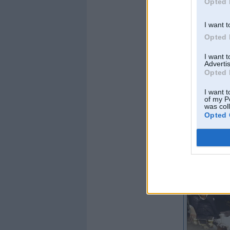
Opted 
I want t
Opted 
I want 
Advertis
Opted 
I want t
of my P
was col
Opted 
Offline
SpOrcMeN