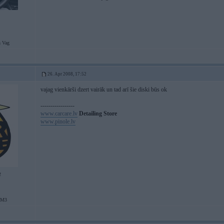
 Vag
26. Apr 2008, 17:52
vajag vienkārši dzert vairāk un tad arī šie diski būs ok
-----------------
www.carcare.lv
Detailing Store
www.pinole.lv
2
aM3