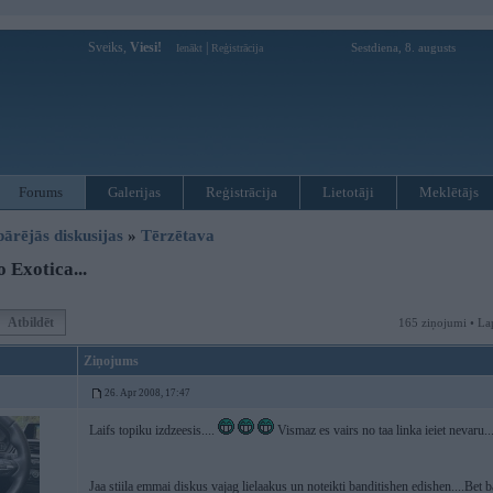
Sveiks,
Viesi!
|
Sestdiena, 8. augusts
Ienākt
Reģistrācija
Forums
Galerijas
Reģistrācija
Lietotāji
Meklētājs
pārējās diskusijas
»
Tērzētava
 Exotica...
Atbildēt
165 ziņojumi • La
Ziņojums
26. Apr 2008, 17:47
Laifs topiku izdzeesis....
Vismaz es vairs no taa linka ieiet nevaru....
Jaa stiila emmai diskus vajag lielaakus un noteikti banditishen edishen....Bet b