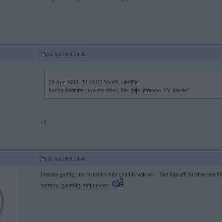
26. Apr 2008, 20:45
26 Apr 2008, 20:34:02 ShofR rakstīja:
kur apskataams powera video, kas gaja iztraades TV kastee?
+1
26. Apr 2008, 20:46
Jaasaka godiigi, no izstaades biju gaidijis vairaak... Bet bija arii forshas ma
numuru, gaumiigi satjuuneets.