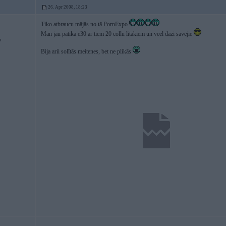
26. Apr 2008, 18:23
Tiko atbraucu mājās no tā PornExpo
Man jau patika e30 ar tiem 20 collu litakiem un veel dazi savējie
p
Bija arii solītās meitenes, bet ne plikās