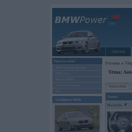
Galvenā
Ziņas un raksti
Forums
»
Vis
BMW modeļu jaunumi
Tēma: Auto
BMW testi
Mēneša BMW
Sērijveida tūnings
Jauna tēma
Vel...
Autors
Gadījuma bilde
Mar4ello