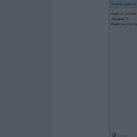
TomsKandzejs
Kopš:
14. Jan 2008
Ziņojumi:
78
Braucu ar:
BlackJa
Offline