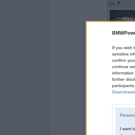
ilze
BMWPower
Kopš:
11. Nov 200
If you wish 
Ziņojumi:
4879
Braucu ar:
sensitive in
confirm you
continue se
information 
further disc
participants
Downstream 
Persona
I want t