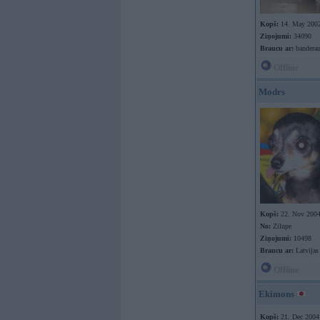
Kopš:
14. May 200
Ziņojumi:
34090
Braucu ar:
banderau
Offline
Modrs
Kopš:
22. Nov 200
No:
Zilupe
Ziņojumi:
10498
Braucu ar:
Latvijas
Offline
Ekimons
Kopš:
21. Dec 2004