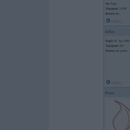
No:
Rīga
Ziņojumi:
13338
Braucu ar:
Offline
dallas
Kopš:
03. Apr 2006
Ziņojumi:
205
Braucu ar:
prieku
Offline
fIame