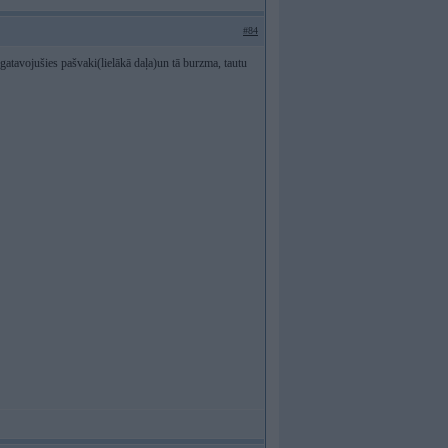
#84
gatavojušies pašvaki(lielākā daļa)un tā burzma, tautu