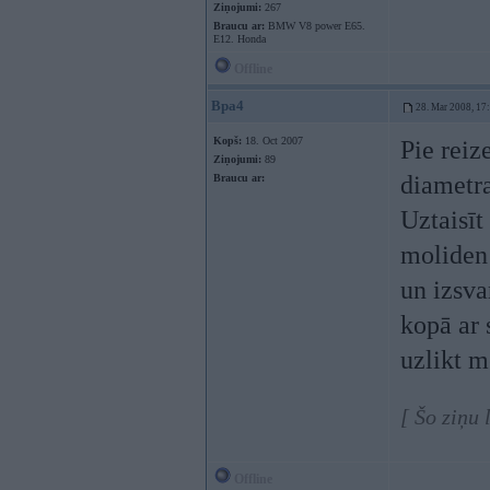
Ziņojumi:
267
Braucu ar:
BMW V8 power E65.
E12. Honda
Offline
Bpa4
28. Mar 2008, 17
Kopš:
18. Oct 2007
Pie reiz
Ziņojumi:
89
diametra
Braucu ar:
Uztaisīt
moliden 
un izsva
kopā ar 
uzlikt m
[ Šo ziņu
Offline