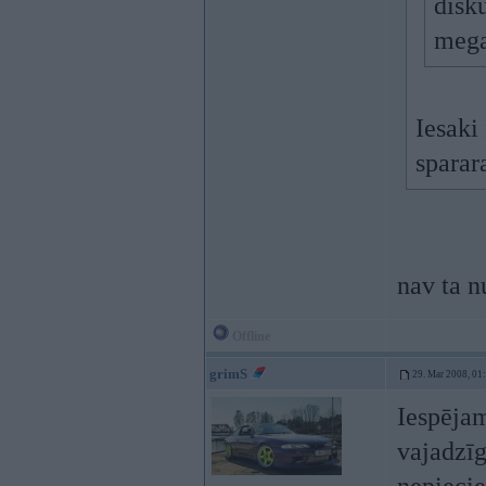
disk
mega
Iesaki
sparar
nav ta n
Offline
grimS
29. Mar 2008, 01
Iespējam
vajadzī