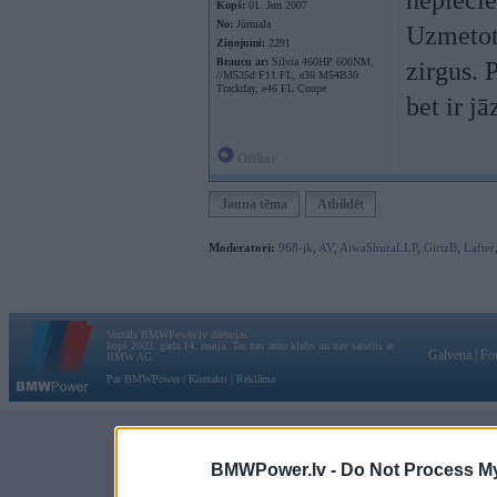
nepiecie
Kopš:
01. Jun 2007
No:
Jūrmala
Uzmetot 
Ziņojumi:
2291
Braucu ar:
Silvia 460HP 600NM,
zirgus. 
//M535d F11 FL, e36 M54B30
Trackday, e46 FL Coupe
bet ir jā
Offline
Jauna tēma
Atbildēt
Moderatori:
968-jk
,
AV
,
AiwaShuraLLP
,
GirtzB
,
Lafter
Vortāls BMWPower.lv darbojas
kopš 2002. gada 14. maija. Tas nav auto klubs un nav saistīts ar
Galvena
|
Fo
BMW AG.
Par BMWPower
|
Kontakti
|
Reklāma
BMWPower.lv -
Do Not Process My