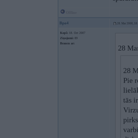
Offline
Bpa4
28. Mar 2008, 18
Kopš:
18. Oct 2007
Ziņojumi:
89
Braucu ar:
28 Mar
28 M
Pie r
lielā
tās i
Virz
pirks
varb