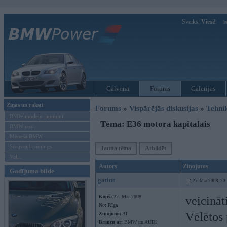
Sveiks,
Viesi!
Ie
Galvenā
Forums
Galerijas
Ziņas un raksti
Forums
»
Vispārējās diskusijas
»
Tehni
BMW modeļu jaunumi
Tēma: E36 motora kapitalais
BMW testi
Mēneša BMW
Sērijveida tūnings
Jauna tēma
Atbildēt
Vel...
Autors
Ziņojums
Gadījuma bilde
gatins
27. Mar 2008, 20
Kopš:
27. Mar 2008
veicināti
No:
Rīga
Vēlētos 
Ziņojumi:
31
Braucu ar:
BMW un AUDI