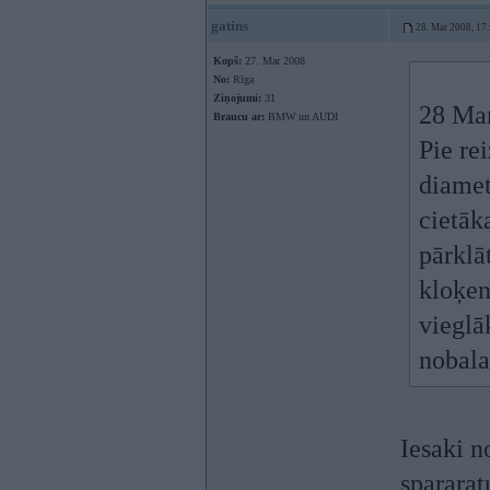
gatins
28. Mar 2008, 17
Kopš:
27. Mar 2008
No:
Rīga
Ziņojumi:
31
28 Mar
Braucu ar:
BMW un AUDI
Pie rei
diamet
cietāk
pārklā
kloķen
vieglā
nobala
Iesaki n
spararat