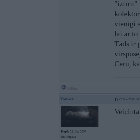
"iztīrīt
kolektor
vienīgi 
lai ar to 
Tāds ir 
virspusēj
Ceru, ka
______
Offline
Touwer
27. Mar 2008, 20
Veicinta
Kopš:
22. Jan 2007
No:
Jelgava