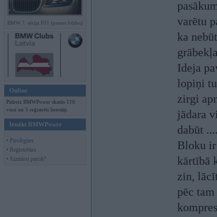
pasākumi
varētu p
BMW 7. sērija F01 (preses bildes)
ka nebūt
grābekļa 
Ideja pa
lopiņi t
Online
zirgi ap
Pašreiz BMWPower skatās 110
viesi un 5 reģistrēti lietotāji.
jādara vi
Ienākt BMWPower
dabūt ...
• Pieslēgties
Bloku ir
• Reģistrēties
kārtībā 
• Aizmirsi paroli?
zin, lāc
pēc tam 
kompresij