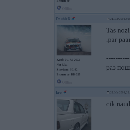
Braucu ar:
Offline
DoubleD
21. Mar 2008, 02
Tas nozi
.par paa
----------
Kopš:
01. Jul 2002
No:
Rīga
раз пошл
Ziņojumi:
50162
Braucu ar:
HH-325
Offline
kro
22. Mar 2008, 22
cik naud