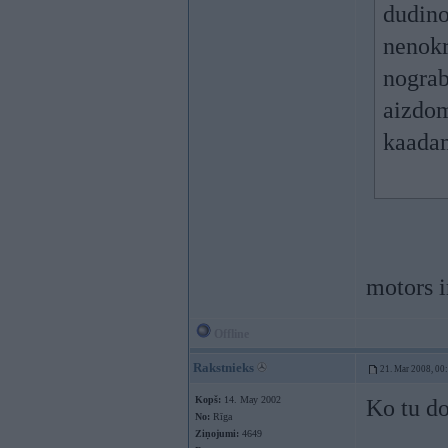
dudino
nenokr
nograb
aizdom
kaadam
motors i
Offline
Rakstnieks
21. Mar 2008, 00
Kopš:
14. May 2002
Ko tu do
No:
Rīga
Ziņojumi:
4649