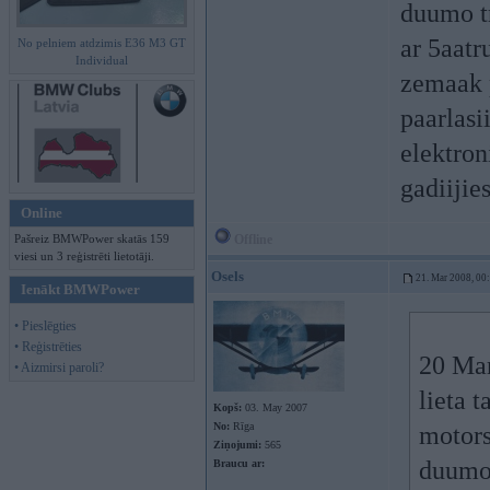
duumo tr
ar 5aatr
No pelniem atdzimis E36 M3 GT
Individual
zemaak p
paarlasi
elektro
gadiijie
Online
Pašreiz BMWPower skatās 159
Offline
viesi un 3 reģistrēti lietotāji.
Osels
21. Mar 2008, 00
Ienākt BMWPower
• Pieslēgties
• Reģistrēties
20 Mar
• Aizmirsi paroli?
lieta 
Kopš:
03. May 2007
No:
Rīga
motors
Ziņojumi:
565
duumo 
Braucu ar: