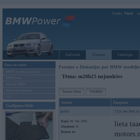
Sveiks,
Viesi!
Ie
Galvenā
Forums
Galerijas
Ziņas un raksti
Forums
»
Diskusijas par BMW modeļi
BMW modeļu jaunumi
Tēma: m20b25 nojuudzies
BMW testi
Mēneša BMW
Sērijveida tūnings
Jauna tēma
Atbildēt
Vel...
Autors
Ziņojums
Gadījuma bilde
jarix
20. Mar 2008, 18
Kopš:
08. Dec 2006
lieta ta
Ziņojumi:
65
motors n
Braucu ar: