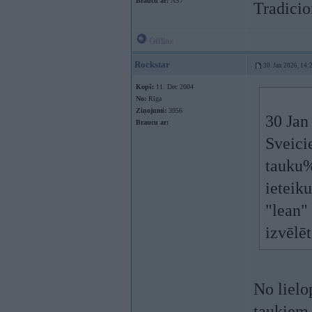
Braucu ar:
NS7
Tradicion
Offline
Rockstar
30. Jan 2026, 14:
Kopš:
11. Dec 2004
No:
Rīga
Ziņojumi:
3956
30 Jan
Braucu ar:
Sveici
tauku%
ieteik
"lean" 
izvēlē
No lielo
taukiem 