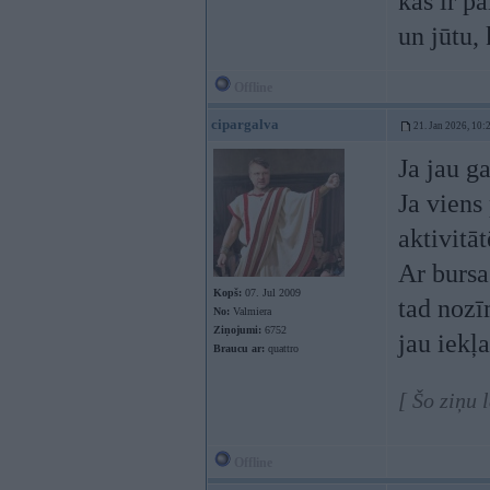
kas ir p
un jūtu, 
Offline
cipargalva
21. Jan 2026, 10:
Ja jau g
Ja viens
aktivitā
Ar bursa
Kopš:
07. Jul 2009
tad nozī
No:
Valmiera
Ziņojumi:
6752
jau iekļa
Braucu ar:
quattro
[ Šo ziņu 
Offline