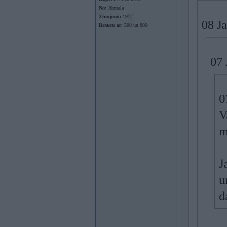
No:
Jūrmala
Ziņojumi:
1972
08 J
Braucu ar:
500 un 800
07 
0
V
m
J
u
d