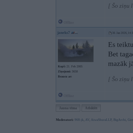
[ Šo ziņu 
Offline
janeks7
30. Jan 2026, 14:
Es teikt
Bet taga
mazāk jāk
Kopš:
21. Feb 2005
Ziņojumi:
3658
Braucu ar:
[ Šo ziņu 
Offline
Jauna tēma
Atbildēt
Moderatori:
968-jk
,
AV
,
AiwaShuraLLP
,
BigArchi
,
Gir