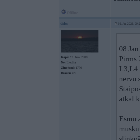
Offline
dsks
09. Jan 2026, 09:
08 Jan
Pirms 2
Kopš:
12. Nov 2008
No:
Liepāja
L3,L4 
Ziņojumi:
1770
Braucu ar:
nervu 
Staipos
atkal 
Esmu a
muskuļ
slinkoš