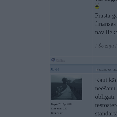
Prasta g
finanses
nav lieka
[ Šo ziņu 
Offline
JL-30
30. Jan 2026, 11:
Kaut kād
neēšanu.
obligāti
testoste
Kopš:
20. Apr 2017
Ziņojumi:
230
standart
Braucu ar: