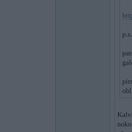
htt
p.s.
pat
gal
pir
obl
Kalvi
nokon