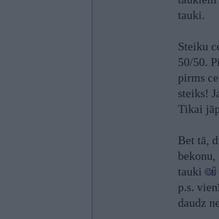
tauki.
Steiku c
50/50. P
pirms ce
steiks! 
Tikai jā
Bet tā, 
bekonu, 
tauki
p.s. vie
daudz ne