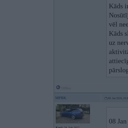
Kāds i
Nosūtī
vēl nee
Kāds s
uz nerv
aktivi
attiecī
pārslo
Offline
MPBK
08. Jan 2026, 19:
08 Jan
Kopš:
24. Feb 2012