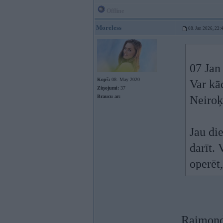
Offline
Moreless
08. Jan 2026, 22:
07 Jan
Kopš:
08. May 2020
Var kā
Ziņojumi:
37
Braucu ar:
Neiroķ
Jau di
darīt. 
operēt
Raimonds