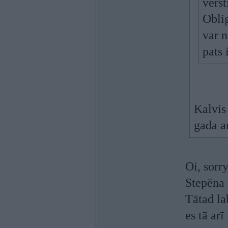
vērst
Oblig
var n
pats
Kalvis
gada ar
Oi, sorr
Stepēna 
Tātad la
es tā ar