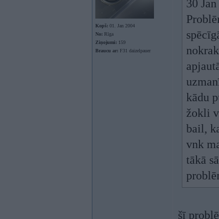
30 Jan
Problēm
Kopš:
01. Jan 2004
spēcīg
No:
Rīga
Ziņojumi:
159
nokrakš
Braucu ar:
F31 daizelpauer
apjaut
uzmanī
kādu pu
žokli v
bail, 
vnk mal
tākā sā
problē
šī probl