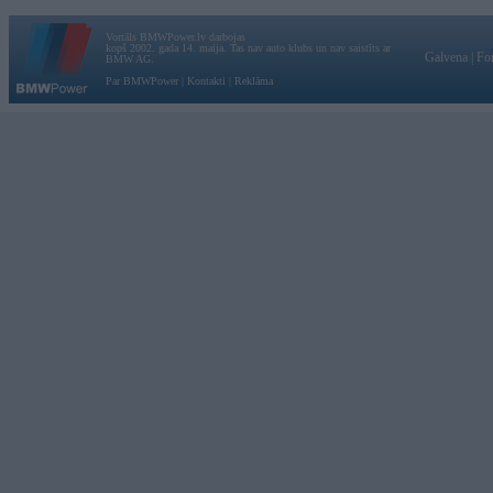
Vortāls BMWPower.lv darbojas
kopš 2002. gada 14. maija. Tas nav auto klubs un nav saistīts ar
Galvena
|
Fo
BMW AG.
Par BMWPower
|
Kontakti
|
Reklāma