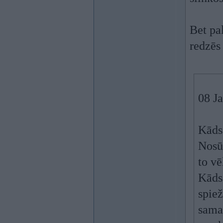
Bet pal
redzēs
08 J
Kāds
Nosūt
to vē
Kāds
spiež
sama