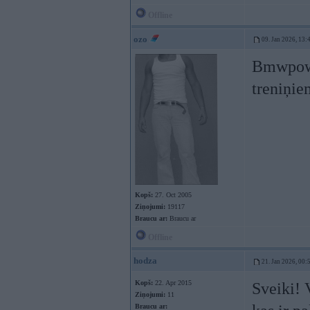
Offline
ozo
09. Jan 2026, 13:
Bmwpower
treniņie
Kopš:
27. Oct 2005
Ziņojumi:
19117
Braucu ar:
Braucu ar
Offline
hodza
21. Jan 2026, 00:
Kopš:
22. Apr 2015
Sveiki! 
Ziņojumi:
11
Braucu ar: