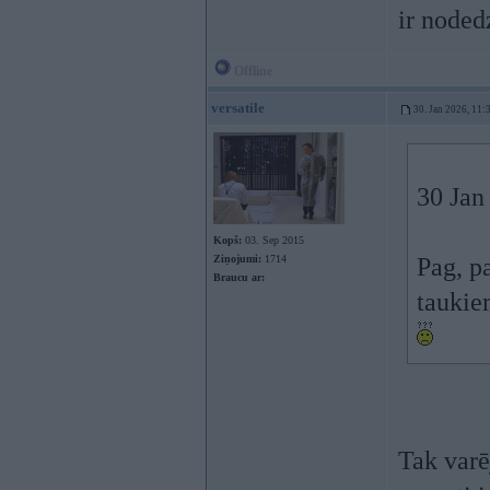
ir nodedz
Offline
versatile
30. Jan 2026, 11:
30 Jan
Kopš:
03. Sep 2015
Ziņojumi:
1714
Pag, p
Braucu ar:
taukie
Tak varē