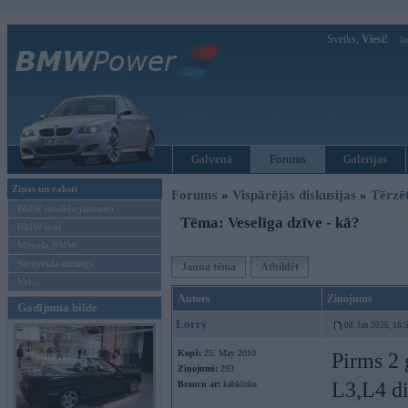
Sveiks,
Viesi!
Ie
Galvenā
Forums
Galerijas
Ziņas un raksti
Forums
»
Vispārējās diskusijas
»
Tērzē
BMW modeļu jaunumi
Tēma: Veselīga dzīve - kā?
BMW testi
Mēneša BMW
Sērijveida tūnings
Jauna tēma
Atbildēt
Vel...
Autors
Ziņojums
Gadījuma bilde
Lorry
08. Jan 2026, 18:
Kopš:
25. May 2010
Pirms 2 g
Ziņojumi:
293
L3,L4 di
Braucu ar:
kabkluku