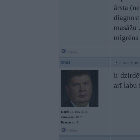
ārsta (n
diagnosti
masāžu .
migrēna 
Offline
RR04
30. Jan 2026, 10:
ir dzirdē
arī labu 
Kopš:
15. Nov 2016
Ziņojumi:
4052
Braucu ar:
41
Offline