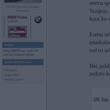
nervu sp
E34 M5 kabriolets (vienīgais
Staipos,
eksemplārs)
kaut ko 
Esmu arī
muskuļu 
Online
tad to ar
Pašreiz BMWPower skatās 149
viesi un 3 reģistrēti lietotāji.
Ienākt BMWPower
Bet pald
• Pieslēgties
redzēs k
• Reģistrēties
• Aizmirsi paroli?
08 Jan