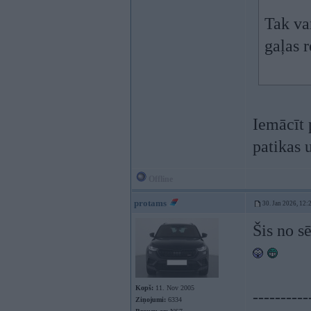
Tak va
gaļas r
Iemācīt 
patikas 
Offline
protams
30. Jan 2026, 12:
Šis no sē
Kopš:
11. Nov 2005
----------
Ziņojumi:
6334