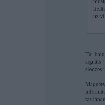
musku
lielā
uz vi
Tur baig
signāls (
slodzes 
Magnēts,
informāc
tas jāpa