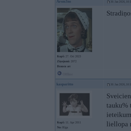
Arsm3ns
30. Jan 2026, 10:
Stradiņos
Kopš:
27. Oct 2023
Ziņojumi:
2072
Braucu ar:
Offline
kasparitto
30. Jan 2026, 10:
Sveicien
tauku% t
ieteikum
liellopa
Kopš:
11. Apr 2011
No:
Rīga