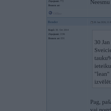
Neesmu l
Ziņojumi:
772
Braucu ar:
Offline
Bender
30. Jan 2026, 11:
Kopš:
30. Oct 2014
Ziņojumi:
2196
Braucu ar:
E91
30 Jan
Sveici
tauku%
ieteik
"lean" 
izvēlē
Pag, paš
vai nogr