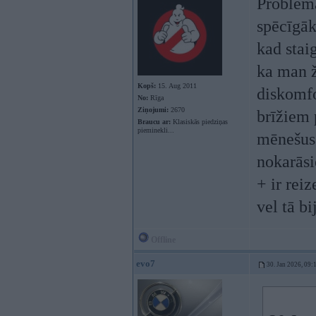
Problēma
spēcīgāk
kad staig
ka man ž
Kopš:
15. Aug 2011
diskomfo
No:
Rīga
Ziņojumi:
2670
brīžiem p
Braucu ar:
Klasiskās piedziņas
pieminekli...
mēnešus 
nokarāsi
+ ir rei
vel tā b
Offline
evo7
30. Jan 2026, 09: