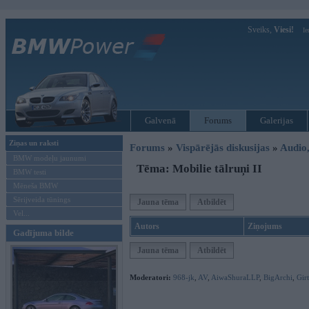
Sveiks,
Viesi!
Ie
Galvenā
Forums
Galerijas
Ziņas un raksti
Forums
»
Vispārējās diskusijas
»
Audio,
BMW modeļu jaunumi
Tēma: Mobilie tālruņi II
BMW testi
Mēneša BMW
Sērijveida tūnings
Jauna tēma
Atbildēt
Vel...
Autors
Ziņojums
Gadījuma bilde
Jauna tēma
Atbildēt
Moderatori:
968-jk
,
AV
,
AiwaShuraLLP
,
BigArchi
,
Gir