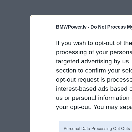
BMWPower.lv -
Do Not Process My
If you wish to opt-out of the
processing of your personal
targeted advertising by us
section to confirm your sel
opt-out request is proces
interest-based ads based o
us or personal information d
your opt-out. You may separ
disclosure of your personal
IAB’s list of downstream pa
Personal Data Processing Opt Outs