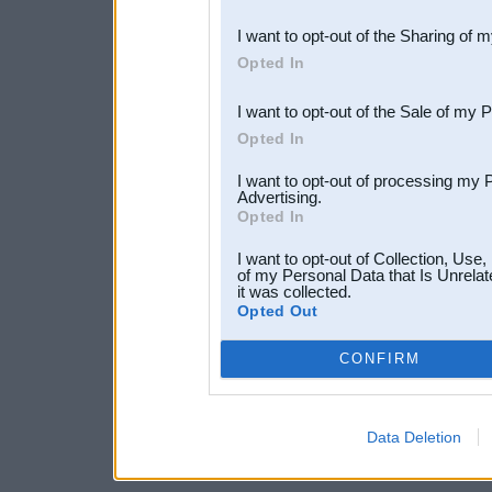
also be disclosed by us to 
I want to opt-out of the Sharing of 
Downstream Participants
th
Opted In
third parties.
I want to opt-out of the Sale of my 
Opted In
I want to opt-out of processing my 
Advertising.
Opted In
I want to opt-out of Collection, Use
of my Personal Data that Is Unrelat
it was collected.
Opted Out
CONFIRM
Data Deletion