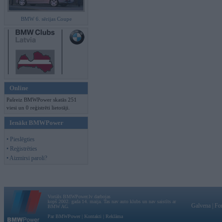
BMW 6. sērijas Coupe
Online
Pašreiz BMWPower skatās 251
viesi un 0 reģistrēti lietotāji.
Ienākt BMWPower
• Pieslēgties
• Reģistrēties
• Aizmirsi paroli?
Vortāls BMWPower.lv darbojas
kopš 2002. gada 14. maija. Tas nav auto klubs un nav saistīts ar
Galvena
|
Fo
BMW AG.
Par BMWPower
|
Kontakti
|
Reklāma