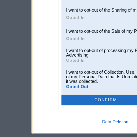
also be disclosed by us to 
I want to opt-out of the Sharing of 
Downstream Participants
th
Opted In
third parties.
I want to opt-out of the Sale of my 
Opted In
I want to opt-out of processing my 
Advertising.
Opted In
I want to opt-out of Collection, Use
of my Personal Data that Is Unrelat
it was collected.
Opted Out
CONFIRM
Data Deletion