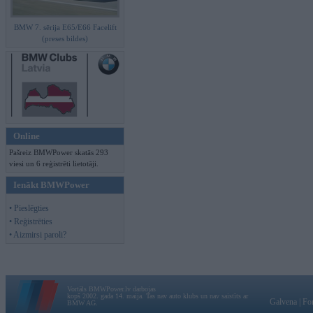
BMW 7. sērija E65/E66 Facelift
(preses bildes)
Online
Pašreiz BMWPower skatās 293
viesi un 6 reģistrēti lietotāji.
Ienākt BMWPower
• Pieslēgties
• Reģistrēties
• Aizmirsi paroli?
Vortāls BMWPower.lv darbojas
kopš 2002. gada 14. maija. Tas nav auto klubs un nav saistīts ar
Galvena
|
Fo
BMW AG.