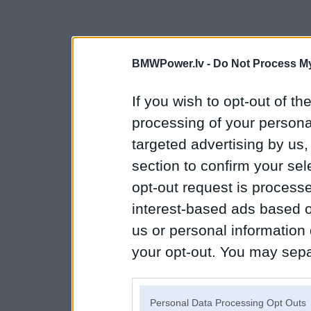
BMWPower.lv -
Do Not Process My
If you wish to opt-out of the
processing of your personal
targeted advertising by us
section to confirm your sel
opt-out request is proces
interest-based ads based o
us or personal information d
your opt-out. You may separ
disclosure of your personal
IAB’s list of downstream pa
Personal Data Processing Opt Outs