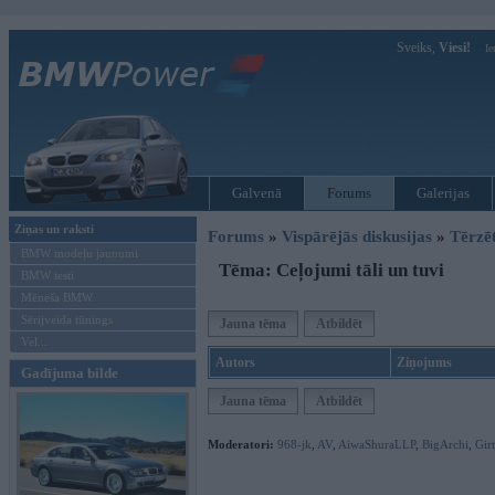
Sveiks,
Viesi!
Ie
Galvenā
Forums
Galerijas
Ziņas un raksti
Forums
»
Vispārējās diskusijas
»
Tērzē
BMW modeļu jaunumi
Tēma: Ceļojumi tāli un tuvi
BMW testi
Mēneša BMW
Sērijveida tūnings
Jauna tēma
Atbildēt
Vel...
Autors
Ziņojums
Gadījuma bilde
Jauna tēma
Atbildēt
Moderatori:
968-jk
,
AV
,
AiwaShuraLLP
,
BigArchi
,
Gir