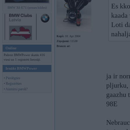
Es kko
BMW X6 E71 (preses bildes)
kaada 
Loti d
nahalja
Kopš:
10. Apr 2004
Ziņojumi:
11538
Braucu ar:
Online
Pašreiz BMWPower skatās 416
viesi un 1 reģistrēti lietotāji.
Ienākt BMWPower
ja ir no
• Pieslēgties
• Reģistrēties
pljurku,
• Aizmirsi paroli?
gaazhu ti
98E
Nebrauc 