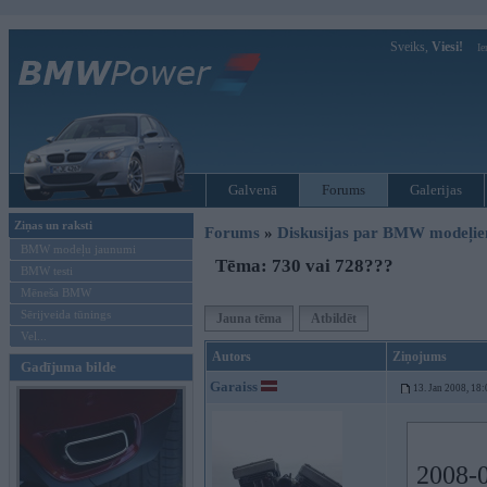
Sveiks,
Viesi!
Ie
Galvenā
Forums
Galerijas
Ziņas un raksti
Forums
»
Diskusijas par BMW modeļi
BMW modeļu jaunumi
Tēma: 730 vai 728???
BMW testi
Mēneša BMW
Sērijveida tūnings
Jauna tēma
Atbildēt
Vel...
Autors
Ziņojums
Gadījuma bilde
Garaiss
13. Jan 2008, 18:
2008-0