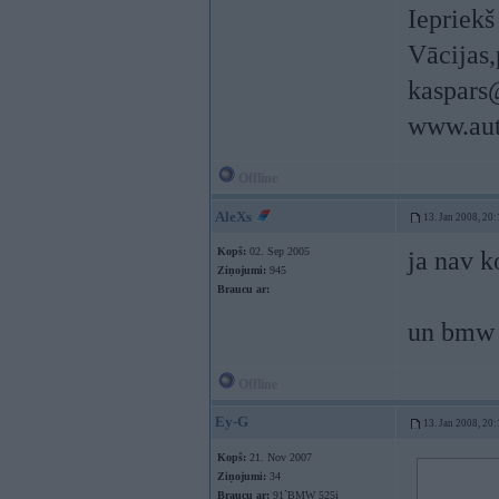
Iepriek
Vācijas,
kaspars
www.aut
Offline
AleXs
13. Jan 2008, 20:
Kopš:
02. Sep 2005
ja nav k
Ziņojumi:
945
Braucu ar:
un bmw 
Offline
Ey-G
13. Jan 2008, 20:
Kopš:
21. Nov 2007
Ziņojumi:
34
Braucu ar:
91`BMW 525i