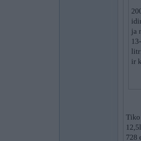
200
idi
ja 
13-
lit
ir 
Tiko
12,5l
728 e