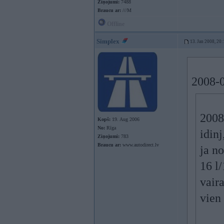
Ziņojumi:
7488
Braucu ar:
///M
Offline
Simplex
13. Jan 2008, 20:
2008-0
2008
Kopš:
19. Aug 2006
No:
Rīga
idinj
Ziņojumi:
783
Braucu ar:
www.autodirect.lv
ja n
16 l/
vaira
vien 