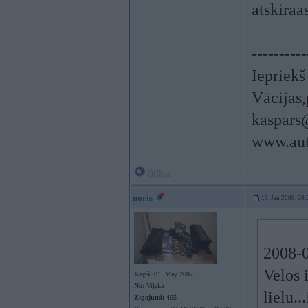
atskiraas
----------
Iepriek
Vācijas,
kaspars
www.aut
Offline
noris
13. Jan 2008, 20:
2008-0
Velos 
Kopš:
01. May 2007
No:
Viļaka
lielu.
Ziņojumi:
465