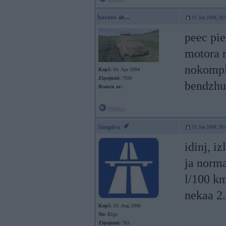
Offline
hasans
13. Jan 2008, 20:
peec pie
motora r
nokomple
Kopš:
04. Apr 2004
Ziņojumi:
7699
bendzh
Braucu ar:
Offline
Simplex
13. Jan 2008, 20:
idinj, iz
ja norma
l/100 km
nekaa 2.
Kopš:
19. Aug 2006
No:
Rīga
Ziņojumi:
783