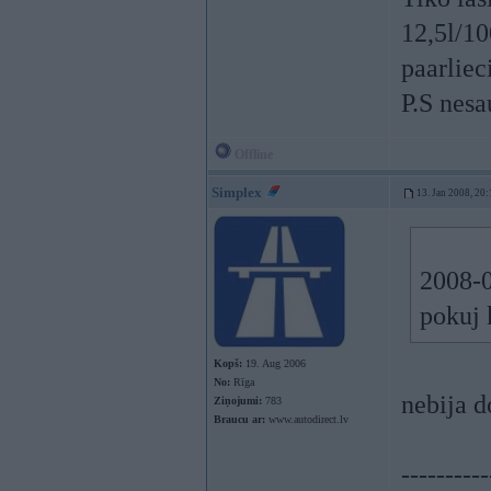
12,5l/100
paarliec
P.S nes
Offline
Simplex
13. Jan 2008, 20:
2008-0
pokuj 
Kopš:
19. Aug 2006
No:
Rīga
nebija d
Ziņojumi:
783
Braucu ar:
www.autodirect.lv
----------