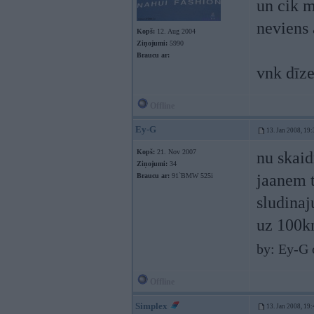
un cik m
neviens 
Kopš:
12. Aug 2004
Ziņojumi:
5990
Braucu ar:
vnk dīze
Offline
Ey-G
13. Jan 2008, 19:
Kopš:
21. Nov 2007
nu skaid
Ziņojumi:
34
jaanem t
Braucu ar:
91`BMW 525i
sludinaj
uz 100km
by: Ey-G 
Offline
Simplex
13. Jan 2008, 19: