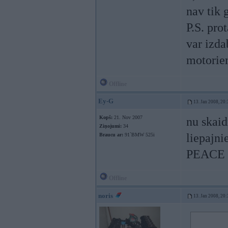
nav tik g
P.S. pro
var izda
motoriem
Offline
Ey-G
13. Jan 2008, 20:
Kopš:
21. Nov 2007
nu skaid
Ziņojumi:
34
liepajni
Braucu ar:
91`BMW 525i
PEACE
Offline
noris
13. Jan 2008, 20: