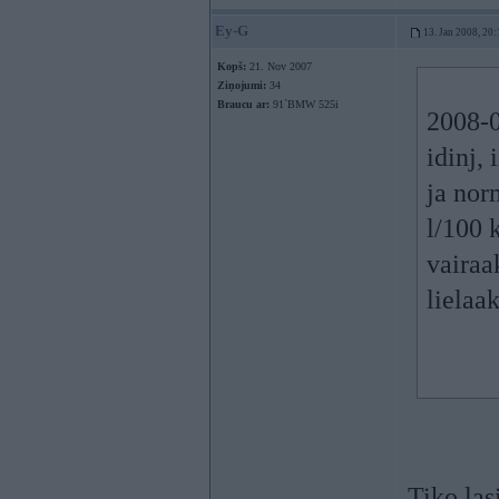
Ey-G
13. Jan 2008, 20:
Kopš:
21. Nov 2007
Ziņojumi:
34
Braucu ar:
91`BMW 525i
2008-0
idinj, 
ja nor
l/100 
vairaa
lielaak
Tiko las