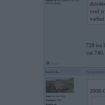
Braucu ar:
e34 M50B28, e39 528,
dzirde
e30 (vēl pārtop)
veel ir
varbut 
728 ies 
vai 740.
Offline
hasans
13. Jan 2008, 20:
2008-0
Kopš:
04. Apr 2004
Ziņojumi:
7699
Braucu ar: