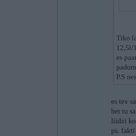
Tiko l
12,5l/1
es paa
padoma
P.S ne
es tev s
bet tu s
liidzi k
ps. fakt