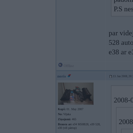
P.S ne
par vide
528 auto
e38 ar 
Offline
noris
13. Jan 2008, 20:
2008-0
Kopš:
01. May 2007
No:
Viļaka
Ziņojumi:
465
2008
Braucu ar:
e34 M50B28, e39 528,
e30 (vēl pārtop)