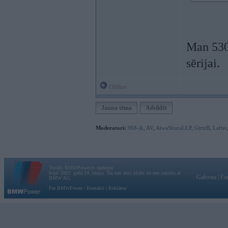
Man 530 
sērijai.
Offline
Jauna tēma
Atbildēt
Moderatori:
968-jk
,
AV
,
AiwaShuraLLP
,
GirtzB
,
Lafter
Vortāls BMWPower.lv darbojas
kopš 2002. gada 14. maija. Tas nav auto klubs un nav saistīts ar
Galvena
|
Fo
BMW AG.
Par BMWPower
|
Kontakti
|
Reklāma