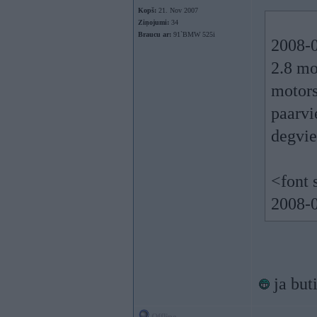
Kopš:
21. Nov 2007
Ziņojumi:
34
Braucu ar:
91`BMW 525i
2008-0
2.8 mo
motors
paarvi
degvie
<font 
2008-0
ja but