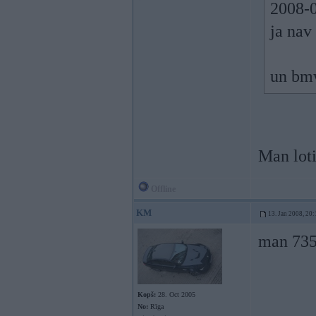
2008-0
ja nav
un bmw
Man loti
Offline
KM
13. Jan 2008, 20:
man 735 
Kopš:
28. Oct 2005
No:
Rīga