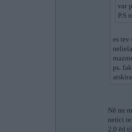
var 
P.S 
es tev
neliel
mazmot
ps. fak
atskira
Nē nu ma
netici t
2,0 ēd t