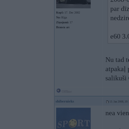
par dīz
Kopš:
17. Dec 2002
nedzir
No:
Rīga
Ziņojumi:
17
Braucu ar:
e60 3.
Nu tad t
atpakaļ 
salikuši
Offline
shibernieks
13. Jan 2008, 19:
nea vie