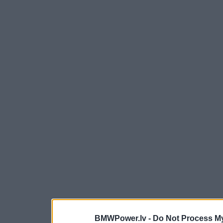
BMWPower.lv -
Do Not Process My