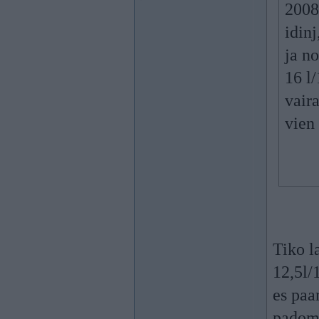
2008
idinj
ja n
16 l/
vaira
vien 
Tiko l
12,5l/1
es paa
padoma