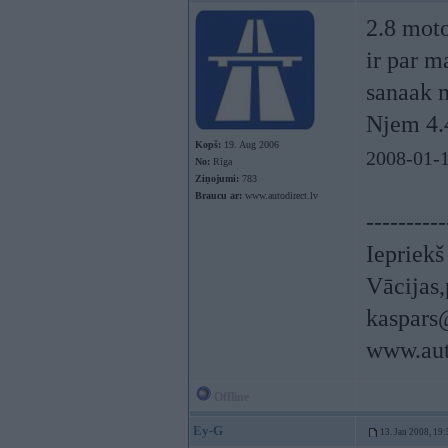
2.8 moto
ir par m
sanaak m
Njem 4.
Kopš:
19. Aug 2006
2008-01-1
No:
Rīga
Ziņojumi:
783
Braucu ar:
www.autodirect.lv
----------
Iepriek
Vācijas,
kaspars
www.aut
Offline
Ey-G
13. Jan 2008, 19: