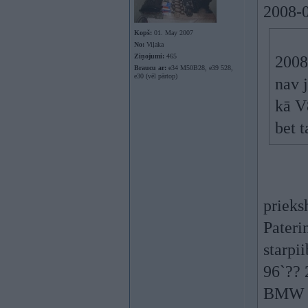
2008-0
Kopš:
01. May 2007
No:
Viļaka
Ziņojumi:
465
2008
Braucu ar:
e34 M50B28, e39 528,
e30 (vēl pārtop)
nav 
kā V8
bet t
prieks
Pateri
starpi
96`?? 
BMW k