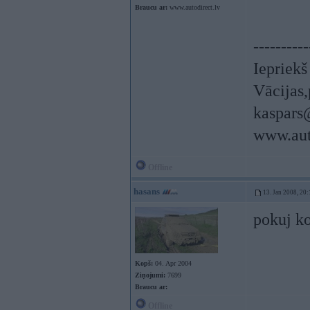
Braucu ar:
www.autodirect.lv
----------
Iepriek
Vācijas,
kaspars
www.aut
Offline
hasans
13. Jan 2008, 20:
pokuj ko
Kopš:
04. Apr 2004
Ziņojumi:
7699
Braucu ar:
Offline