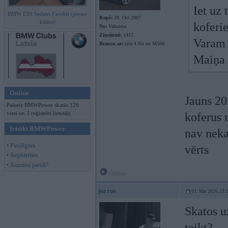
Iet uz
BMW E90 Sedans Facelift (preses
Kopš:
20. Oct 2007
bildes)
koferi
No:
Valmiera
Ziņojumi:
1412
Varam s
Braucu ar:
zilu 4.6is un M50d
Maiņa 
Online
Jauns 20
Pašreiz BMWPower skatās 126
viesi un 3 reģistrēti lietotāji.
koferus 
Ienākt BMWPower
nav neka
• Pieslēgties
vērts
• Reģistrēties
• Aizmirsi paroli?
Offline
jurrus
01. Mar 2026, 21:
Skatos u
teikt?