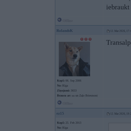
iebraukt 
Offline
RolandsK
12. Mar 2026, 17:
Transalp
Kopš:
06. Sep 2006
No:
Rīga
Ziņojumi:
3653
Braucu ar:
ᴑᴑ un Zaļo Briesmoni
Offline
ez15
12. Mar 2026, 19:
Kopš:
25. Feb 2013
No:
Rīga