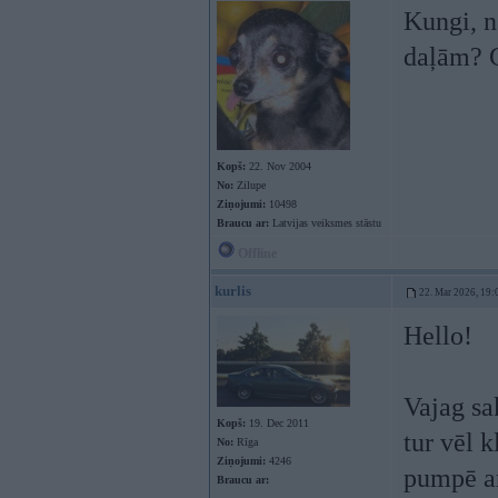
Kungi, 
daļām? G
Kopš:
22. Nov 2004
No:
Zilupe
Ziņojumi:
10498
Braucu ar:
Latvijas veiksmes stāstu
Offline
kurlis
22. Mar 2026, 19:
Hello!
Vajag sa
Kopš:
19. Dec 2011
tur vēl k
No:
Rīga
Ziņojumi:
4246
pumpē ar
Braucu ar: