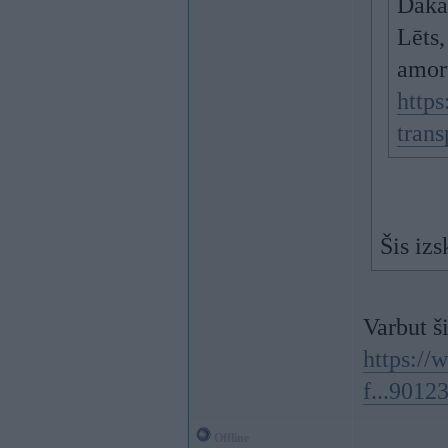
Dakar
Lēts,
amort
https
tran
Šis izs
Varbut š
https:/
f...901
Offline