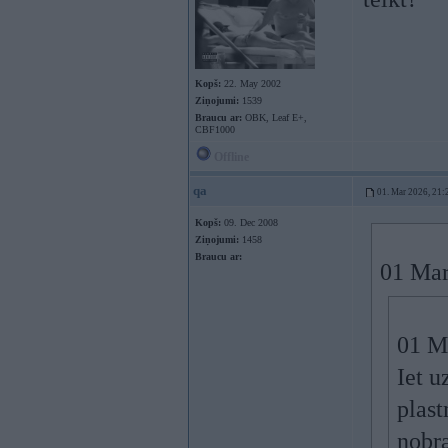
Kopš:
22. May 2002
Ziņojumi:
1539
Braucu ar:
OBK, Leaf E+,
CBF1000
Offline
qa
01. Mar 2026, 21:
Kopš:
09. Dec 2008
Ziņojumi:
1458
Braucu ar:
01 Mar
01 M
Iet u
plast
nobr