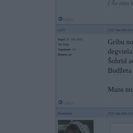
[ Šo ziņu 
Offline
ez15
12. Mar 2026, 09:
Kopš:
25. Feb 2013
Gribu no
No:
Rīga
degviela
Ziņojumi:
111
Braucu ar:
Šobrīd a
Budžeta 
Mans nu
Offline
Arsm3ns
12. Mar 2026, 10: