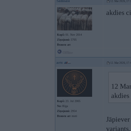
Samsasi
12. Mar 2026, 17:
akdies c
Kopš:
01. Nov 2014
Ziņojumi:
5705
Braucu ar:
Offline
artc
12. Mar 2026, 17:
12 Mar
akdies
Kopš:
23. Jul 2005
No:
Rīga
Ziņojumi:
2954
Braucu ar:
muti
Jāpiever 
variants,