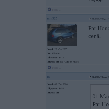
Offline
mm325
01. Mar 2026, 21:
Par Hond
cenā.
Kopš:
20. Oct 2007
No:
Valmiera
Ziņojumi:
1412
Braucu ar:
zilu 4.6is un M50d
Offline
qa
01. Mar 2026, 22:
Kopš:
09. Dec 2008
Ziņojumi:
1458
Braucu ar:
01 Mar
Par Ho