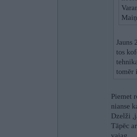
Varam
Maiņ
Jauns 
tos ko
tehnik
tomēr 
Piemet r
nianse k
Dzelži ,j
Tāpēc ar
vajag.