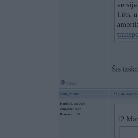
versija
Lēts, 
amortiz
transp
Šis izska
Offline
bum_bumz
12. Mar 2026, 19:
Kopš:
05. Jan 2006
Ziņojumi:
7629
Braucu ar:
E34
12 Mar