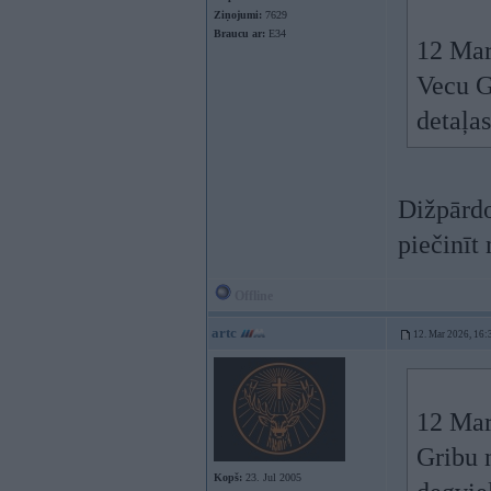
Ziņojumi:
7629
Braucu ar:
E34
12 Mar
Vecu GS
detaļas
Dižpārdok
piečinīt
Offline
artc
12. Mar 2026, 16:
12 Mar
Gribu 
Kopš:
23. Jul 2005