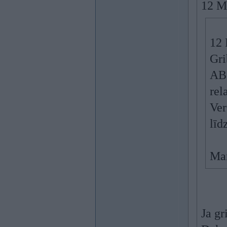
12 M
12 
Gri
ABS
rel
Ver
līd
Man
Ja gr