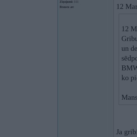
Ziņojumi:
111
12 Mar
Braucu ar:
12 M
Gribu
un de
sēdpo
BMW 
ko p
Mans
Ja grib