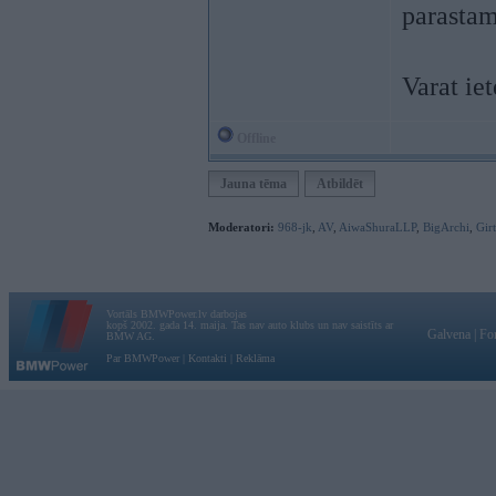
parastam
Varat iet
Offline
Jauna tēma
Atbildēt
Moderatori:
968-jk
,
AV
,
AiwaShuraLLP
,
BigArchi
,
Gir
Vortāls BMWPower.lv darbojas
kopš 2002. gada 14. maija. Tas nav auto klubs un nav saistīts ar
Galvena
|
Fo
BMW AG.
Par BMWPower
|
Kontakti
|
Reklāma