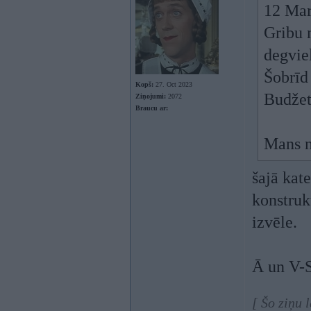
12 Mar
Gribu 
degviel
Šobrīd
Kopš:
27. Oct 2023
Budžet
Ziņojumi:
2072
Braucu ar:
Mans n
šajā kat
konstrukt
izvēle.
Ā un V-S
[ Šo ziņu 