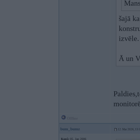
Mans
šajā ka
konstru
izvēle.
Ā un V-
Paldies,t
monitorē
Offline
bum_bumz
12. Mar 2026, 13:
Kopš:
05. Jan 2006