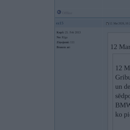
Offline
ez15
12. Mar 2026, 10:
Kopš:
25. Feb 2013
No:
Rīga
Ziņojumi:
111
12 Mar
Braucu ar:
12 M
Gribu
un de
sēdpo
BMW 
ko p