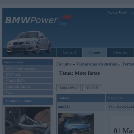
Sveiks,
Viesi!
Ie
Galvenā
Forums
Galerijas
Ziņas un raksti
Forums
»
Vispārējās diskusijas
»
Tērzē
BMW modeļu jaunumi
Tēma: Moto lietas
BMW testi
Mēneša BMW
Sērijveida tūnings
Jauna tēma
Atbildēt
Vel...
Autors
Ziņojums
Gadījuma bilde
mm325
01. Mar 2026, 21:
01 Mar