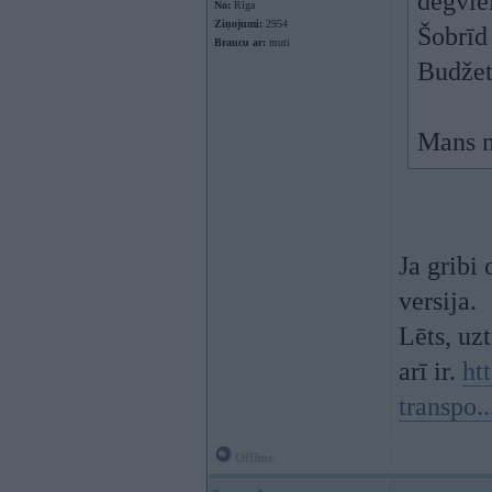
degviel
No:
Rīga
Ziņojumi:
2954
Šobrīd
Braucu ar:
muti
Budžet
Mans n
Ja gribi
versija.
Lēts, uz
arī ir.
ht
transpo.
Offline