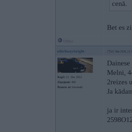
cenā.
Bet es z
Offline
whichwayisright
02. Mar 2026, 11:
Dainese
Melni, 4
Kopš:
11. Dec 2012
2reizes u
Ziņojumi:
460
Braucu ar:
kawasaki
Ja kādam
ja ir int
2598O1