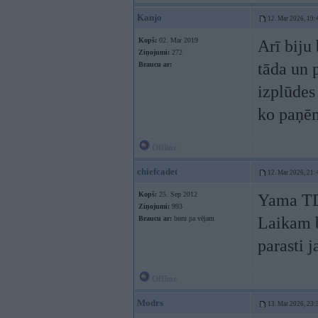
Kanjo
12. Mar 2026, 19:
Kopš:
02. Mar 2019
Arī biju
Ziņojumi:
272
tāda un 
Braucu ar:
izplūdes 
ko paņ
Offline
chiefcadet
12. Mar 2026, 21:
Kopš:
25. Sep 2012
Yama TDM
Ziņojumi:
993
Laikam b
Braucu ar:
buru pa vējam
parasti 
Offline
Modrs
13. Mar 2026, 23: