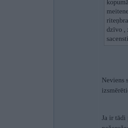
kopumā.
meitene
riteņbra
dzīvo ,
sacensti
Neviens s
izsmērēt
Ja ir tād