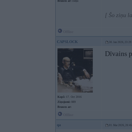
Braucu ar:
cieņu
[ Šo ziņu l
Offline
CAPSLOCK
30. Jan 2026, 23:29
Dīvains 
Kopš:
17. Oct 2016
Ziņojumi:
889
Braucu ar:
Offline
qa
01. Mar 2026, 20:45