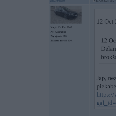
andronss8
13. Oct 2025, 06:27
12 Oct 
Kopš:
13. Feb 2009
No:
Aizkraukle
Ziņojumi:
516
12 Oc
Braucu ar:
e39 530i
Dēlam
brokš
Jap, nez
piekabe
https:
gal_id