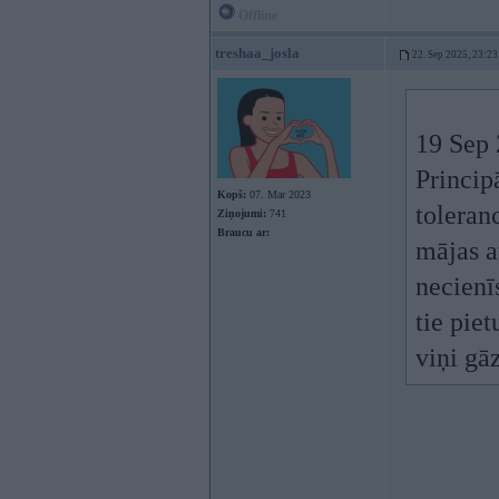
Offline
treshaa_josla
22. Sep 2025, 23:23
19 Sep 
Princip
Kopš:
07. Mar 2023
toleran
Ziņojumi:
741
Braucu ar:
mājas a
necienīs
tie piet
viņi gāz