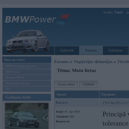
Sveiks,
Viesi!
Ie
Galvenā
Forums
Galerijas
Ziņas un raksti
Forums
»
Vispārējās diskusijas
»
Tērzē
BMW modeļu jaunumi
Tēma: Moto lietas
BMW testi
Mēneša BMW
Sērijveida tūnings
Jauna tēma
Atbildēt
Vel...
Autors
Ziņojums
Gadījuma bilde
Karavs
19. Sep 2025, 12:27
Kopš:
05. Apr 2019
Principā 
Ziņojumi:
884
tolerance
Braucu ar: