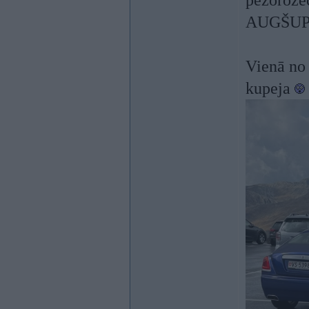
pežorožec
AUGŠUP ga
Vienā no
kupeja