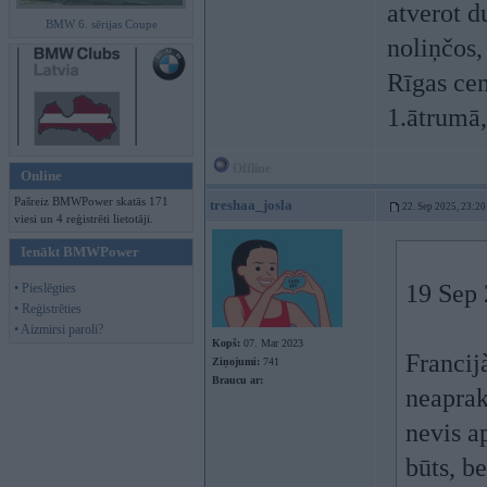
atverot d
BMW 6. sērijas Coupe
noliņčos, 
Rīgas cent
1.ātrumā, 
Offline
Online
Pašreiz BMWPower skatās 171
treshaa_josla
22. Sep 2025, 23:20
viesi un 4 reģistrēti lietotāji.
Ienākt BMWPower
19 Sep 
• Pieslēgties
• Reģistrēties
• Aizmirsi paroli?
Kopš:
07. Mar 2023
Francij
Ziņojumi:
741
Braucu ar:
neaprak
nevis ap
būts, b