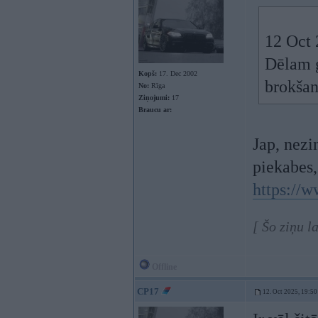
12 Oct 
Dēlam g
Kopš:
17. Dec 2002
brokšan
No:
Rīga
Ziņojumi:
17
Braucu ar:
Jap, nezi
piekabes,
https://
[ Šo ziņu 
Offline
CP17
12. Oct 2025, 19:50