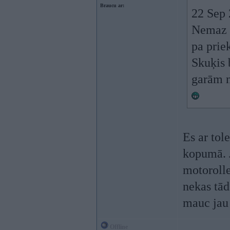
Braucu ar:
22 Sep 
Nemaz t
pa prie
Skuķis 
garām n
Es ar tol
kopumā. J
motorolle
nekas tāds
mauc jau 
Offline