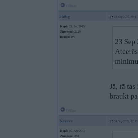
Offline
alnisg
23. Sep 2025, 20:17
Kopš:
29. Jul 2015
Ziņojumi:
2120
Braucu ar:
23 Sep 
Atcerēs
minimum
Jā, tā tas
braukt pa 
Offline
Karavs
24. Sep 2025, 12:13
Kopš:
05. Apr 2019
Ziņojumi:
884