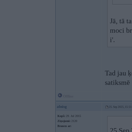
Jā, tā t
moci br
i'.
Tad jau ķ
satiksmē
Offline
alnisg
25. Sep 2025, 15:51
Kopš:
29. Jul 2015
Ziņojumi:
2120
Braucu ar:
25 Sep 