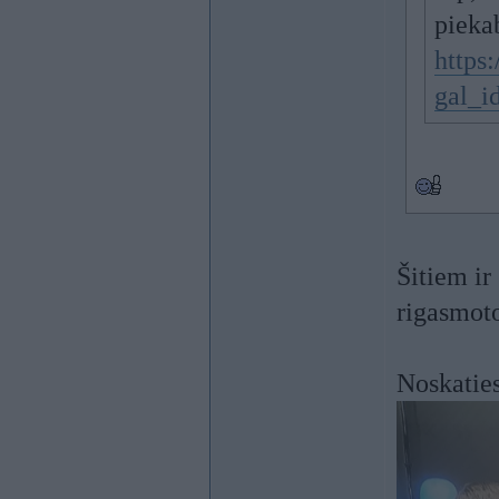
piekab
https
gal_i
Šitiem ir
rigasmoto
Noskaties