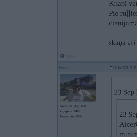
Knapi var
Pie ruļļi
cienijamā
skaņa arī
Offline
Kidd
25. Sep 2025, 09:23
23 Sep 
Kopš:
18. May 2009
Ziņojumi:
8403
23 Se
Braucu ar:
400Zs
Atcer
minim