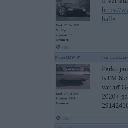
Ir vēl šit
https://w
halle
Kopš:
17. Dec 2002
No:
Rīga
Ziņojumi:
17
Braucu ar:
Offline
PowerBMW
12. Oct 2025, 22:56
Pērku ja
KTM 65c
var arī
Kopš:
27. Jul 2006
2020+ ga
Ziņojumi:
5824
Braucu ar:
29142410
Offline