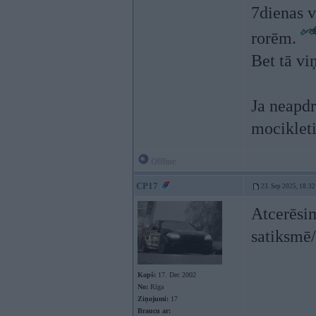
7dienas v
rorēm.
Bet tā vi
Ja neapdr
mocikleti
Offline
CP17
23. Sep 2025, 18:32
Atcerēsim
satiksmē/
Kopš:
17. Dec 2002
No:
Rīga
Ziņojumi:
17
Braucu ar: