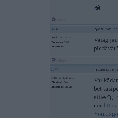
Offline
Asch
05. Nov 2025, 13:0
Kopš:
29. Jan 2007
Vajag jau
Ziņojumi:
4553
piedāvāt
Braucu ar:
Offline
7977
18. Dec 2025, 10:34
Kopš:
25. May 2011
Vai kāda
Ziņojumi:
540
bet sasip
Braucu ar:
Stelvio
attiecīgi
eur
https
You...x