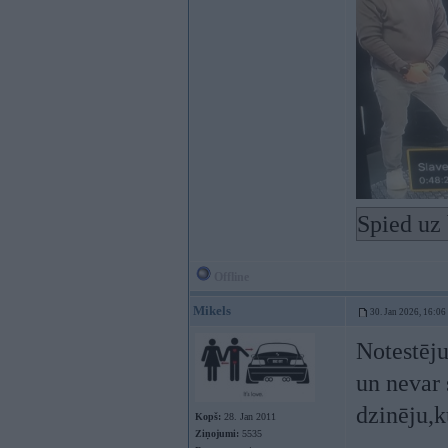
Spied uz 
Offline
Mikels
30. Jan 2026, 16:06
Notestēju
un nevar 
dzinēju,k
Kopš:
28. Jan 2011
Ziņojumi:
5535