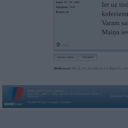
Kopš:
09. Dec 2008
Iet uz ti
Ziņojumi:
1458
koferiem
Braucu ar:
Varam sar
Maiņa ie
Offline
Jauna tēma
Atbildēt
Moderatori:
968-jk
,
AV
,
AiwaShuraLLP
,
BigArchi
,
Gir
Vortāls BMWPower.lv darbojas
kopš 2002. gada 14. maija. Tas nav auto klubs un nav saistīts ar
Galvena
|
Fo
BMW AG.
Par BMWPower
|
Kontakti
|
Reklāma