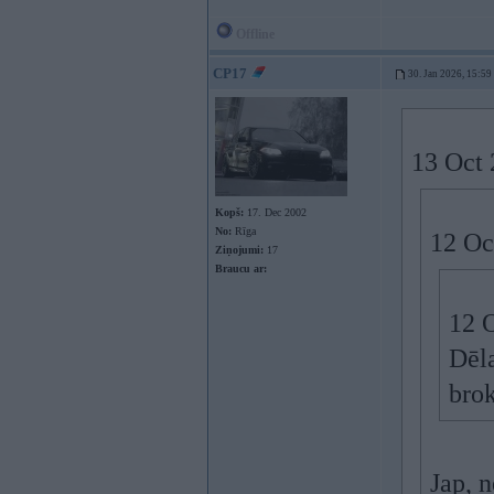
Offline
CP17
30. Jan 2026, 15:59
13 Oct 
Kopš:
17. Dec 2002
No:
Rīga
12 Oc
Ziņojumi:
17
Braucu ar:
12 
Dēla
brok
Jap, n