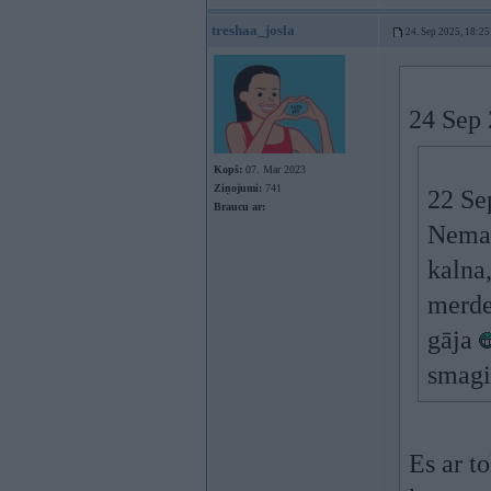
treshaa_josla
24. Sep 2025, 18:25
24 Sep 
Kopš:
07. Mar 2023
Ziņojumi:
741
22 Se
Braucu ar:
Nemaz
kalna
merde.
gāja
smagi
Es ar t