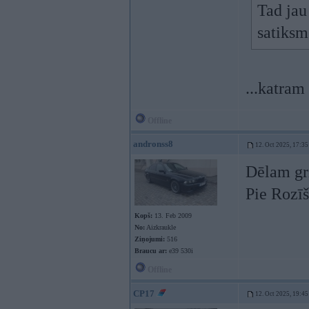
Tad jau 
satiksm
...katram 
Offline
andronss8
12. Oct 2025, 17:35
Dēlam gri
Pie Rozī
Kopš:
13. Feb 2009
No:
Aizkraukle
Ziņojumi:
516
Braucu ar:
e39 530i
Offline
CP17
12. Oct 2025, 19:45