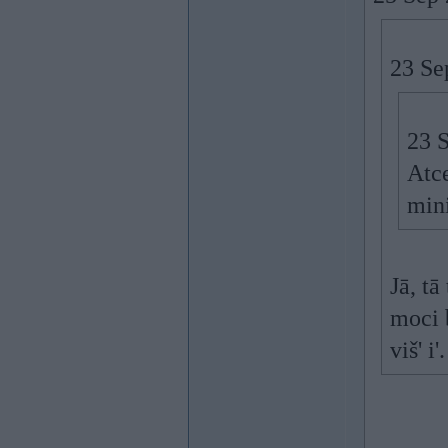
23 Se
23 
Atce
min
Jā, tā
moci 
viš' i'.