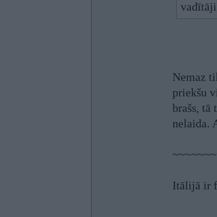
vadītāj
Nemaz ti
priekšu v
brašs, tā
nelaida. 
~~~~~~~
Itālijā ir