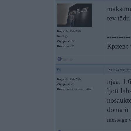
maksimum
tev tādu
Kopš:
24. Feb 2007
----------
No:
Rīga
Ziņojumi:
990
Криевс 
Braucu ar:
M
Offline
Ya
07. Jan 2008, 11:
Kopš:
07. Feb 2007
njaa, 1.
Ziņojumi:
72
ljoti la
Braucu ar:
Visu kam ir riteņi
nosaukto
doma ir 
message w