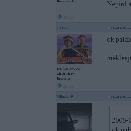
Braucu ar:
JZ
Nepird a
Offline
moron
08. Jan 2008, 17:
ok paldi
mekleeju
Kopš:
25. Nov 2007
Ziņojumi:
107
Braucu ar:
Offline
Mikuzz
08. Jan 2008, 17:
2008-0
ok pal