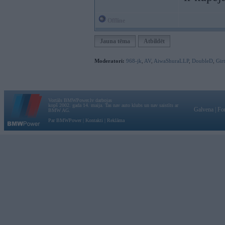
Offline
Jauna tēma
Atbildēt
Moderatori:
968-jk
,
AV
,
AiwaShuraLLP
,
DoubleD
,
Gir
Vortāls BMWPower.lv darbojas
kopš 2002. gada 14. maija. Tas nav auto klubs un nav saistīts ar
Galvena
|
Fo
BMW AG.
Par BMWPower
|
Kontakti
|
Reklāma