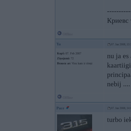
----------
Криевс 
Offline
Ya
07. Jan 2008, 13:
Kopš:
07. Feb 2007
nu ja es
Ziņojumi:
72
kaartiig
Braucu ar:
Visu kam ir riteņi
principa
nebij ....
Offline
Puce
07. Jan 2008, 14:
turbo ie