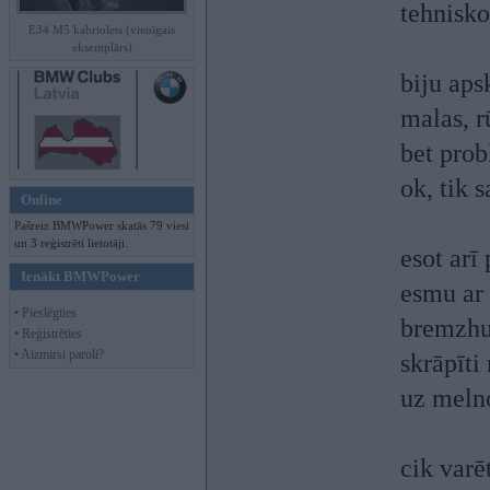
tehnisko
E34 M5 kabriolets (vienīgais
eksemplārs)
biju aps
malas, r
bet prob
ok, tik s
Online
Pašreiz BMWPower skatās 79 viesi
un 3 reģistrēti lietotāji.
esot arī
Ienākt BMWPower
esmu ar 
• Pieslēgties
bremzhu 
• Reģistrēties
• Aizmirsi paroli?
skrāpīti
uz meln
cik varē