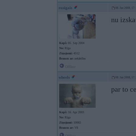
rosigais
08. Jan 2008, 17:
nu izska
Kopš:
05. Sep 2004
No:
Rīga
Ziņojumi:
4512
Braucu ar:
nekārtību
Offline
wheels
08. Jan 2008, 17:
par to c
Kopš:
16. Apr 2003
No:
Rīga
Ziņojumi:
10065
Braucu ar:
V8