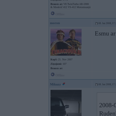
Braucu ar:
V8 TwinTurbo AR-5900
& Moskvič 412 VS-412 Motormuzejā
Offline
moron
08. Jan 2008, 17:
Esmu ar 
Kopš:
25. Nov 2007
Ziņojumi:
107
Braucu ar:
Offline
Mikuzz
08. Jan 2008, 17:
2008-0
Rudenī