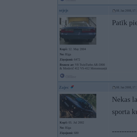
Offline
sejejs
08. Jan 2008, 17:
Patīk pi
Kopš:
12. May 2004
No:
Rīga
Ziņojumi:
6472
Braucu ar:
V8 TwinTurbo AR-5900
& Moskvič 412 VS-412 Motormuzejā
Offline
Zajec
08. Jan 2008, 17:
Nekas la
sporta k
Kopš:
05. Jul 2002
No:
Rīga
----------
Ziņojumi:
680