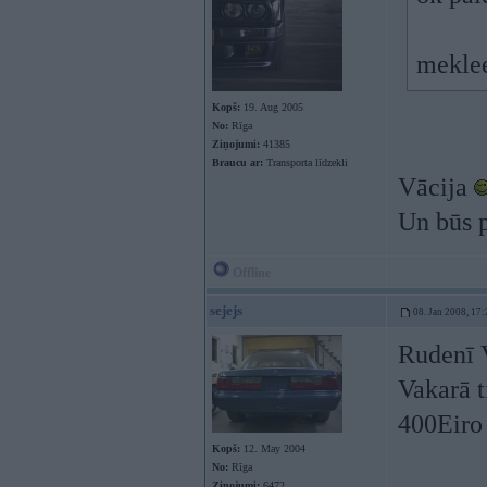
meklee
Kopš:
19. Aug 2005
No:
Rīga
Ziņojumi:
41385
Braucu ar:
Transporta līdzekli
Vācija
Un būs p
Offline
sejejs
08. Jan 2008, 17:
Rudenī V
Vakarā t
400Eir
Kopš:
12. May 2004
No:
Rīga
Ziņojumi:
6472