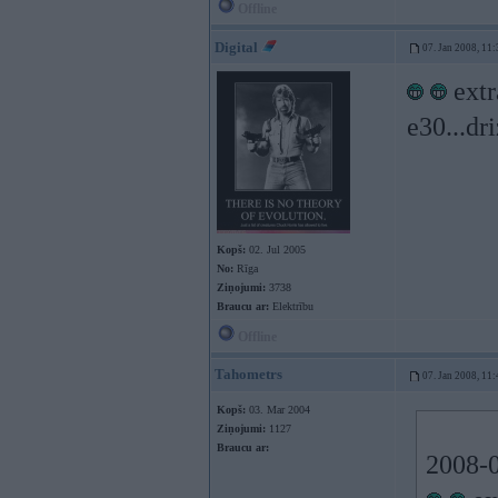
Offline
Digital
07. Jan 2008, 11:
extr
e30...dr
Kopš:
02. Jul 2005
No:
Rīga
Ziņojumi:
3738
Braucu ar:
Elektrību
Offline
Tahometrs
07. Jan 2008, 11:
Kopš:
03. Mar 2004
Ziņojumi:
1127
Braucu ar:
2008-0