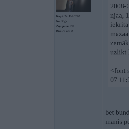
2008-0
njaa, 
Kopš:
24. Feb 2007
No:
Rīga
iekrit
Ziņojumi:
990
Braucu ar:
M
mazaak
zemāk 
uzlikt
<font 
07 11:
bet bund
manis pē