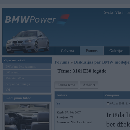
Sveiks,
Viesi!
Ie
Galvenā
Forums
Galerijas
Ziņas un raksti
Forums
»
Diskusijas par BMW modeļi
BMW modeļu jaunumi
Tēma: 316i E30 iegāde
BMW testi
Mēneša BMW
Sērijveida tūnings
Jauna tēma
Atbildēt
Vel...
Autors
Ziņojums
Gadījuma bilde
Ya
07. Jan 2008, 11:
Kopš:
07. Feb 2007
Ir tāda 
Ziņojumi:
72
bet džek
Braucu ar:
Visu kam ir riteņi