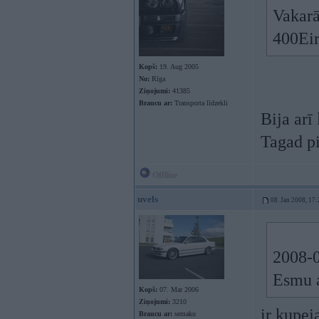
Vakarā 
400Ei
Kopš:
19. Aug 2005
No:
Rīga
Ziņojumi:
41385
Braucu ar:
Transporta līdzekli
Bija arī
Tagad pi
Offline
uvels
08. Jan 2008, 17:
2008-0
Esmu a
Kopš:
07. Mar 2006
Ziņojumi:
3210
ir kupej
Braucu ar:
semaku