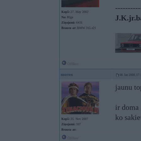
----------
Kopš:
27. May 2002
J.K.jr.b
No:
Rīga
Ziņojumi:
6431
Braucu ar:
BMW 315 e21
Offline
moron
08. Jan 2008, 17:
jaunu to
ir doma 
ko saki
Kopš:
25. Nov 2007
Ziņojumi:
107
Braucu ar:
Offline