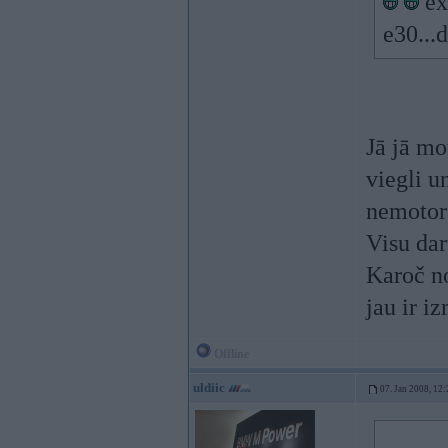
ex
e30...
Jā jā mo
viegli u
nemotors
Visu dar
Karoč no
jau ir i
Offline
uldiic
07. Jan 2008, 12: