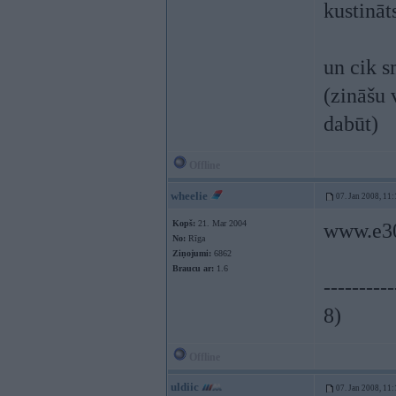
kustināts
un cik s
(zināšu 
dabūt)
Offline
wheelie
07. Jan 2008, 11:
Kopš:
21. Mar 2004
www.e3
No:
Rīga
Ziņojumi:
6862
Braucu ar:
1.6
----------
8)
Offline
uldiic
07. Jan 2008, 11: