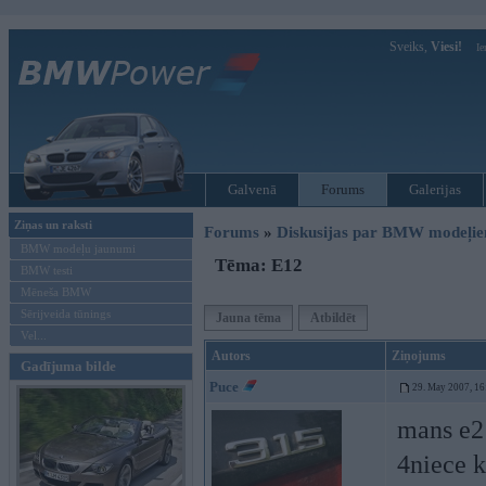
Sveiks,
Viesi!
Ie
Galvenā
Forums
Galerijas
Ziņas un raksti
Forums
»
Diskusijas par BMW modeļi
BMW modeļu jaunumi
Tēma: E12
BMW testi
Mēneša BMW
Sērijveida tūnings
Jauna tēma
Atbildēt
Vel...
Autors
Ziņojums
Gadījuma bilde
Puce
29. May 2007, 16
mans e21
4niece 