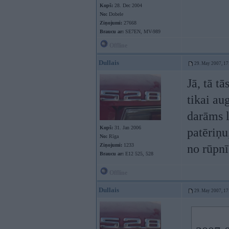
Kopš:
28. Dec 2004
No:
Dobele
Ziņojumi:
27668
Braucu ar:
SE7EN, MV-989
Offline
Dullais
29. May 2007, 17
Jā, tā t
tikai au
darāms l
Kopš:
31. Jan 2006
patēriņu
No:
Rīga
Ziņojumi:
1233
no rūpnī
Braucu ar:
E12 525, 528
Offline
Dullais
29. May 2007, 17