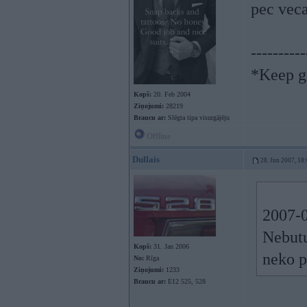
pec vec
----------
*Keep go
Kopš:
20. Feb 2004
Ziņojumi:
28219
Braucu ar:
Slēgta tipa visurgājēju
Offline
Dullais
28. Jun 2007, 18
2007-0
Nebutu
Kopš:
31. Jan 2006
neko p
No:
Rīga
Ziņojumi:
1233
Braucu ar:
E12 525, 528