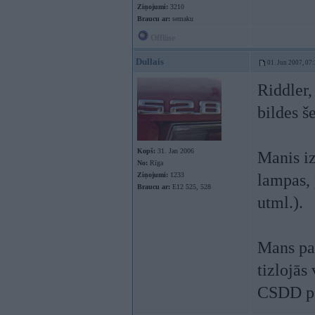
Ziņojumi:
3210
Braucu ar:
semaku
Offline
Dullais
01. Jun 2007, 07
Riddler,
bildes š
Kopš:
31. Jan 2006
Manis iz
No:
Rīga
Ziņojumi:
1233
lampas, 
Braucu ar:
E12 525, 528
utml.).
Mans pas
tizlojās
CSDD pār