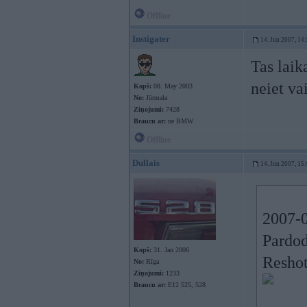
Offline
Instigater
14. Jun 2007, 14
Tas laik
neiet va
Kopš:
08. May 2003
No:
Jūrmala
Ziņojumi:
7428
Braucu ar:
ne BMW
Offline
Dullais
14. Jun 2007, 15
2007-0
Pardod
Kopš:
31. Jan 2006
Reshot
No:
Rīga
Ziņojumi:
1233
Braucu ar:
E12 525, 528