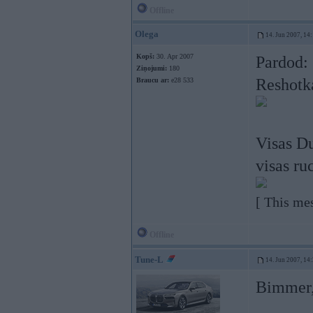
Offline
Olega
14. Jun 2007, 14
Kopš:
30. Apr 2007
Pardod:
Ziņojumi:
180
Reshotka
Braucu ar:
e28 533
Visas Du
visas ru
[ This me
Offline
Tune-L
14. Jun 2007, 14
Bimmer, 