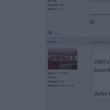
No:
Rīga
Ziņojumi:
6862
Braucu ar:
1.6
----------
8)
Offline
Dullais
29. Jun 2007, 19
2007-0
karoch
Kopš:
31. Jan 2006
No:
Rīga
Ziņojumi:
1233
Braucu ar:
E12 525, 528
darba 