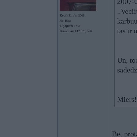
2007-0
..Veci
Kopš:
31. Jan 2006
karbuu
No:
Rīga
Ziņojumi:
1233
tas ir 
Braucu ar:
E12 525, 528
Un, to
sadedz
Miers!
Bet prot