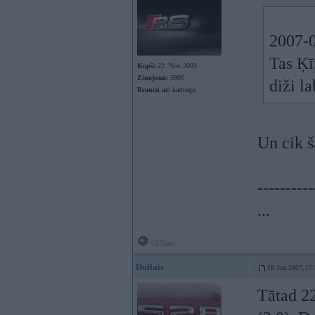
2007-0
Tas Ķīp
Kopš:
22. Nov 2003
Ziņojumi:
5905
diži l
Braucu ar:
kartingu
Un cik š
----------
...
Offline
Dullais
28. Jun 2007, 17
Tātad 22