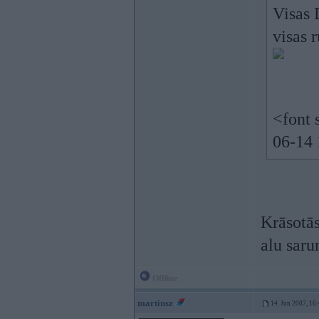
Visas 
visas 
<font 
06-14 
Krāsotās
alu saru
Offline
martinsz
14. Jun 2007, 16