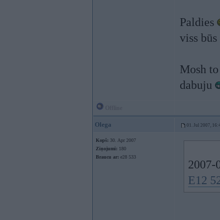
Paldies
viss būs
Mosh to 
dabuju
Offline
Olega
01. Jul 2007, 16:
Kopš:
30. Apr 2007
Ziņojumi:
180
Braucu ar:
e28 533
2007-0
E12 52