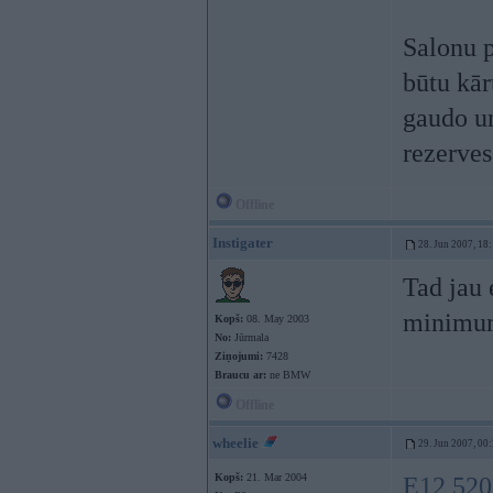
Salonu 
būtu kār
gaudo un
rezerves
Offline
Instigater
28. Jun 2007, 18
Tad jau 
minimu
Kopš:
08. May 2003
No:
Jūrmala
Ziņojumi:
7428
Braucu ar:
ne BMW
Offline
wheelie
29. Jun 2007, 00
Kopš:
21. Mar 2004
E12 520 