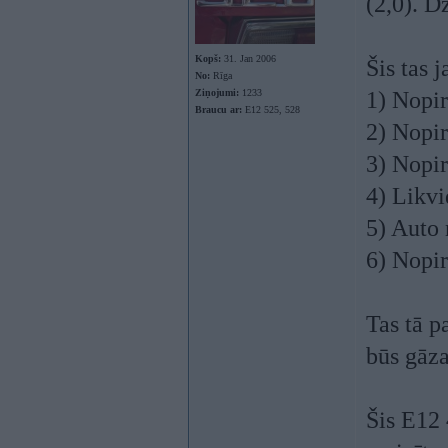
(2,0). D
Kopš:
31. Jan 2006
Šis tas j
No:
Rīga
Ziņojumi:
1233
1) Nopir
Braucu ar:
E12 525, 528
2) Nopir
3) Nopir
4) Likvi
5) Auto
6) Nopir
Tas tā p
būs gāza
Šis E12 