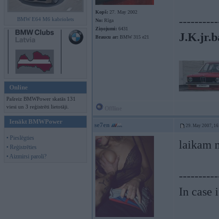
Kopš:
27. May 2002
----------
BMW E64 M6 kabriolets
No:
Rīga
Ziņojumi:
6431
J.K.jr.b
Braucu ar:
BMW 315 e21
Online
Pašreiz BMWPower skatās 131
viesi un 3 reģistrēti lietotāji.
Offline
Ienākt BMWPower
se7en
29. May 2007, 16
• Pieslēgties
laikam 
• Reģistrēties
• Aizmirsi paroli?
----------
In case 