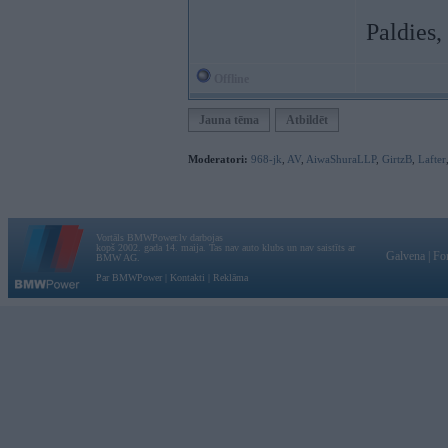
Paldies,
Offline
Jauna tēma
Atbildēt
Moderatori:
968-jk
,
AV
,
AiwaShuraLLP
,
GirtzB
,
Lafter
Vortāls BMWPower.lv darbojas
kopš 2002. gada 14. maija. Tas nav auto klubs un nav saistīts ar
Galvena
|
Fo
BMW AG.
Par BMWPower
|
Kontakti
|
Reklāma