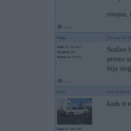
riteņus,
Offline
Olega
31. May 2007, 23
Kopš:
30. Apr 2007
Sodien b
Ziņojumi:
180
prosto s
Braucu ar:
e28 533
bija sleg
Offline
uvels
01. Jun 2007, 00
kads ir 
Kopš:
07. Mar 2006