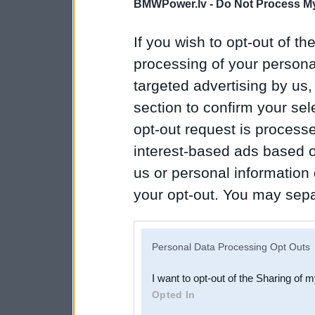
BMWPower.lv -
Do Not Process My
If you wish to opt-out of the
processing of your personal
targeted advertising by us
section to confirm your sel
opt-out request is proces
interest-based ads based o
us or personal information d
your opt-out. You may separ
disclosure of your personal
IAB’s list of downstream pa
Personal Data Processing Opt Outs
also be disclosed by us to 
I want to opt-out of the Sharing of 
Downstream Participants
th
Opted In
third parties.