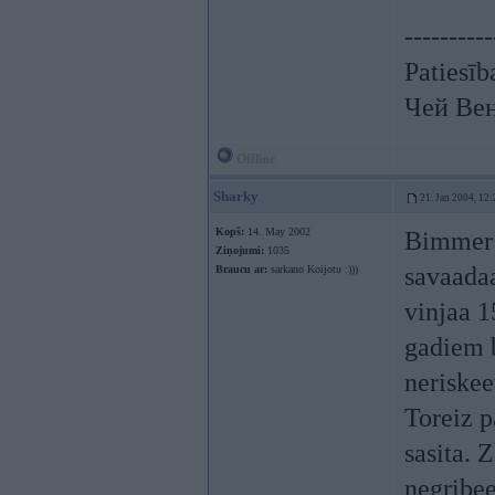
----------
Patiesīb
Чей Ве
Offline
Sharky
21. Jan 2004, 12:
Kopš:
14. May 2002
Bimmer: 
Ziņojumi:
1035
savaadaa
Braucu ar:
sarkano Koijotu :)))
vinjaa 1
gadiem b
neriskee
Toreiz p
sasita. Z
negribeej