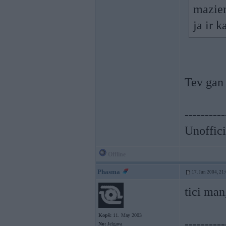
maziem
ja ir k
Tev gan 
----------
Unoffici
Offline
Phasma
17. Jun 2004, 21
tici man
Kopš:
11. May 2003
----------
No:
Jelgava