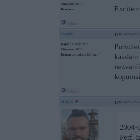
Ziņojumi:
1897
Exciteme
Braucu ar:
Offline
Sharky
16. Jul 2004, 16:
Kopš:
14. May 2002
Purvciem
Ziņojumi:
1035
kaadam v
Braucu ar:
sarkano Koijotu :)))
nezvanii
kopumaa 
Offline
PERFS
16. Jul 2004, 17:
2004-0
Perf, i