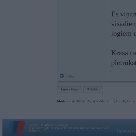
Es viņam
visādiem
logiem 
Krāsa ti
pietrūkst
Offline
Jauna tēma
Atbildēt
Moderatori:
968-jk
,
AV
,
AiwaShuraLLP
,
GirtzB
,
Lafter
Vortāls BMWPower.lv darbojas
kopš 2002. gada 14. maija. Tas nav auto klubs un nav saistīts ar
Galvena
|
Fo
BMW AG.