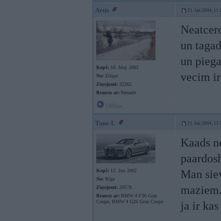
Artis
21. Jan 2004, 11:
Neatcero
un tagad
un pieg
Kopš:
16. May 2002
vecim ir
No:
Zilupe
Ziņojumi:
32262
Braucu ar:
Renault
Offline
Tune-L
21. Jan 2004, 11:
Kaads n
paardos
Kopš:
12. Jun 2002
Man siev
No:
Rīga
maziem.
Ziņojumi:
20578
Braucu ar:
BMW 4 F36 Gran
Coupe, BMW 4 G26 Gran Coupe
ja ir ka