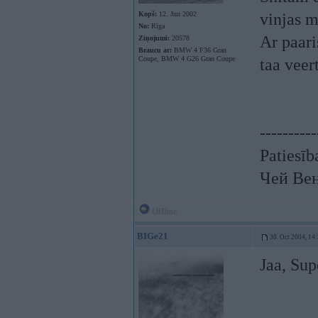
Kopš:
12. Jun 2002
vinjas m
No:
Rīga
Ar paari
Ziņojumi:
20578
Braucu ar:
BMW 4 F36 Gran
Coupe, BMW 4 G26 Gran Coupe
taa veert
----------
Patiesīb
Чей Ве
Offline
BIGe21
30. Oct 2004, 14
Jaa, Sup