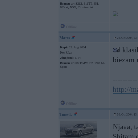
Braucu ar:
S212, 911TT, 951,
635csi, NSX, Tillotson t4
Offline
Marts
29. Oct 2004, 23
Kopš:
25. Aug 2004
klasik
No:
Rīga
biezam m
Ziņojumi:
1724
Braucu ar:
08’ BMW e92 320d M-
Sport
----------
http://m
Offline
Tune-L
30. Oct 2004, 13
Njaaa, t
Shitam d