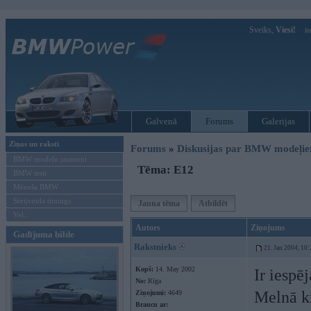
Sveiks,
Viesi!
Ie
Galvenā
Forums
Galerijas
Ziņas un raksti
Forums
»
Diskusijas par BMW modeļi
BMW modeļu jaunumi
Tēma: E12
BMW testi
Mēneša BMW
Sērijveida tūnings
Jauna tēma
Atbildēt
Vel...
Autors
Ziņojums
Gadījuma bilde
Rakstnieks
21. Jan 2004, 10:
Kopš:
14. May 2002
Ir iespē
No:
Rīga
Melnā k
Ziņojumi:
4649
Braucu ar: