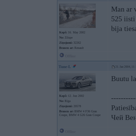
Man ar v
525 iist
bija tie
Kopš:
16. May 2002
No:
Zilupe
Ziņojumi:
32262
Braucu ar:
Renault
Offline
Tune-L
21. Jan 2004, 11:
Buutu lab
Kopš:
12. Jun 2002
----------
No:
Rīga
Patiesīb
Ziņojumi:
20578
Braucu ar:
BMW 4 F36 Gran
Coupe, BMW 4 G26 Gran Coupe
Чей Ве
Offline