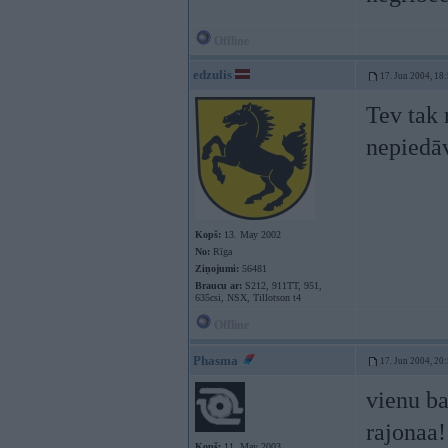
Offline
edzulis
17. Jun 2004, 18
Tev tak 
nepiedāv
Kopš:
13. May 2002
No:
Rīga
Ziņojumi:
56481
Braucu ar:
S212, 911TT, 951,
635csi, NSX, Tillotson t4
Offline
Phasma
17. Jun 2004, 20
vienu ba
rajonaa!
Kopš:
11. May 2003