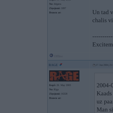
No:
Jelgava
Ziņojumi:
1897
Un tad v
Braucu ar:
chalis v
----------
Exciteme
Offline
RAGE
17. Jun 2004, 21
2004-0
Kopš:
26. May 2003
No:
Rīga
Kaads 
Ziņojumi:
16328
Braucu ar:
uz paa
Man si