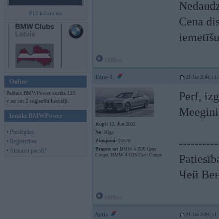
Nedaudz
F13 kabriolets
Cena dis
iemetīšu
Offline
Tune-L
21. Jan 2004, 11:
Online
Pašreiz BMWPower skatās 125
Perf, izg
viesi un 2 reģistrēti lietotāji.
Meegini
Ienākt BMWPower
Kopš:
12. Jun 2002
• Pieslēgties
No:
Rīga
----------
• Reģistrēties
Ziņojumi:
20578
Braucu ar:
BMW 4 F36 Gran
• Aizmirsi paroli?
Coupe, BMW 4 G26 Gran Coupe
Patiesīb
Чей Ве
Offline
Artis
21. Jan 2004, 11: