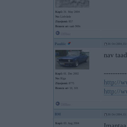
Kopš:
31. May 2004
No:
Lielvārde
Ziņojumi:
857
Braucu ar:
saab 900s
Offline
Pauliic
30. Oct 2004, 15
nav taad
----------
Kopš:
01. Dec 2002
No:
Rīga
http://w
Ziņojumi:
8775
Braucu ar:
10, 101
http://w
Offline
BM
30. Oct 2004, 15
Kopš:
03. Aug 2004
Imantaa 