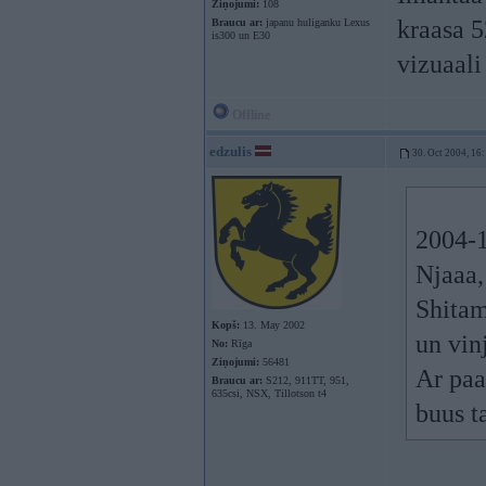
Ziņojumi:
108
kraasa 5
Braucu ar:
japanu huliganku Lexus
is300 un E30
vizuaali
Offline
edzulis
30. Oct 2004, 16
2004-1
Njaaa,
Shitam
Kopš:
13. May 2002
un vin
No:
Rīga
Ziņojumi:
56481
Ar paar
Braucu ar:
S212, 911TT, 951,
635csi, NSX, Tillotson t4
buus ta