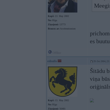
Meegin
Kopš:
13. May 2002
No:
Rīga
Ziņojumi:
13773
Braucu ar:
Accelerationism
prichom 
es buutu
Offline
edzulis
29. Oct 2004, 23
Šitādu b
viņa būs
oriģināls
Kopš:
13. May 2002
No:
Rīga
Ziņojumi:
56481