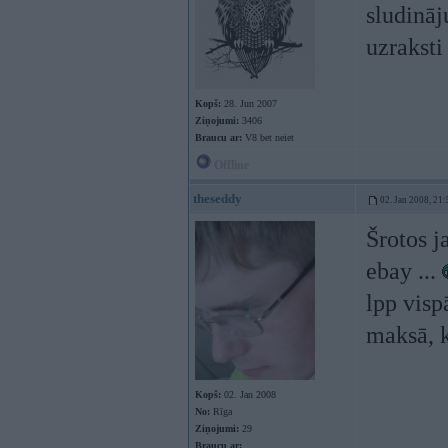
sludināj
uzrakst
Kopš:
28. Jun 2007
Ziņojumi:
3406
Braucu ar:
V8 bet neiet
Offline
theseddy
02. Jan 2008, 21:
Šrotos j
ebay ...
lpp visp
maksā, 
Kopš:
02. Jan 2008
No:
Rīga
Ziņojumi:
29
Braucu ar: