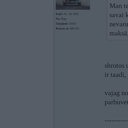
Man te
savai 
Kopš:
01. Jul 2002
No:
Rīga
nevaru
Ziņojumi:
50162
Braucu ar:
HH-325
maksā,
shrotos 
ir taadi
vajag no
parbuvet
----------