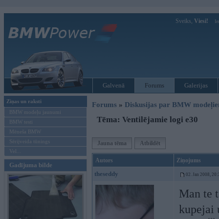
Sveiks,
Viesi!
Ie
Galvenā
Forums
Galerijas
Ziņas un raksti
Forums
»
Diskusijas par BMW modeļi
BMW modeļu jaunumi
Tēma: Ventilējamie logi e30
BMW testi
Mēneša BMW
Sērijveida tūnings
Jauna tēma
Atbildēt
Vel...
Autors
Ziņojums
Gadījuma bilde
theseddy
02. Jan 2008, 20:
Man te t
kupejai 