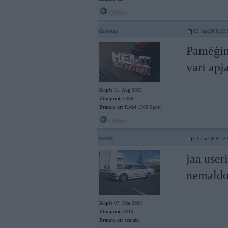
Offline
dzosua
02. Jan 2008, 22:
Pamēģini
vari apj
Kopš:
31. Aug 2005
Ziņojumi:
5368
Braucu ar:
RAM 1500 Sport
Offline
uvels
02. Jan 2008, 22:
jaa user
nemaldo
Kopš:
07. Mar 2006
Ziņojumi:
3210
Braucu ar:
semaku