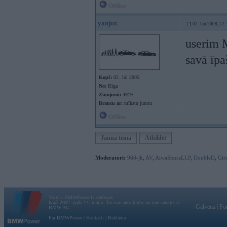
Offline
yanjux
02. Jan 2008, 22:
userim M
savā īp
Kopš:
02. Jul 2005
No:
Rīga
Ziņojumi:
4919
Braucu ar:
mīkstu jumtu
Offline
Jauna tēma
Atbildēt
Moderatori:
968-jk
,
AV
,
AiwaShuraLLP
,
DoubleD
,
Gir
Vortāls BMWPower.lv darbojas
kopš 2002. gada 14. maija. Tas nav auto klubs un nav saistīts ar
Galvena
|
Fo
BMW AG.
Par BMWPower
|
Kontakti
|
Reklāma