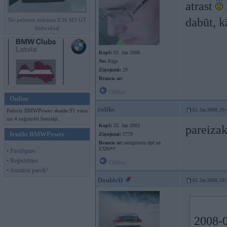
atrast
dabūt, 
No pelniem atdzimis E36 M3 GT
Individual
Kopš:
02. Jan 2008
No:
Rīga
Ziņojumi:
29
Braucu ar:
Offline
Online
roliks
Pašreiz BMWPower skatās 91 viesi
02. Jan 2008, 20:
un 4 reģistrēti lietotāji.
Kopš:
25. Jan 2003
pareiza
Ienākt BMWPower
Ziņojumi:
2779
Braucu ar:
neizgrieztu dpf un
EX80**
• Pieslēgties
• Reģistrēties
Offline
• Aizmirsi paroli?
DoubleD
02. Jan 2008, 20:
2008-0