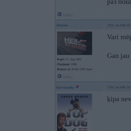
раз пошл
Offline
dzosua
02. Jan 2008, 20:
Vari mē
Gan jau 
Kopš:
31. Aug 2005
Ziņojumi:
5368
Braucu ar:
RAM 1500 Sport
Offline
barracuda
02. Jan 2008, 20:
ķipa nev