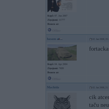
Kopš:
07. Jun 2007
Ziņojumi:
11777
Braucu ar:
Offline
hasans
02. Jan 2008, 20:
fortacka
Kopš:
04. Apr 2004
Ziņojumi:
7699
Braucu ar:
Offline
Machida
02. Jan 2008, 21:
cik atce
taču neu