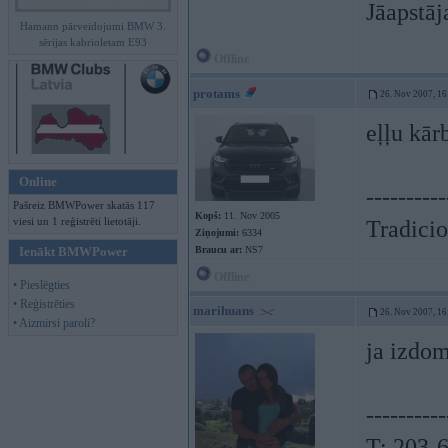
Jāapstāj
Hamann pārveidojumi BMW 3.
sērijas kabrioletam E93
Offline
protams
26. Nov 2007, 16
eļļu kār
Online
----------
Pašreiz BMWPower skatās 117
Kopš:
11. Nov 2005
viesi un 1 reģistrēti lietotāji.
Tradicio
Ziņojumi:
6334
Ienākt BMWPower
Braucu ar:
NS7
Offline
• Pieslēgties
• Reģistrēties
marihuans
26. Nov 2007, 16
• Aizmirsi paroli?
ja izdom
----------
T: 203-