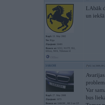
LAbāk da
un iekšā
Kopš:
13. May 2002
No:
Rīga
Ziņojumi:
56481
Braucu ar:
S212, 911TT, 951,
635csi, NSX, Tillotson t4
Offline
3AKOH
02. Jul 2009, 09:
Avarijas
problema
Var sama
Kopš:
27. May 2008
bus liek
Ziņojumi:
1673
Braucu ar:
3AKOH , HZ 3 un CP