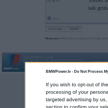
Tomer me
777, GP 777
sak grut
Offline
Jauna tēma
Atbildēt
Moderatori:
968-jk
,
AV
,
AiwaShuraLLP
,
GirtzB
,
Lafter
Vortāls BMWPower.lv darbojas
kopš 2002. gada 14. maija. Tas nav auto klubs un nav saistīts ar
Galvena
|
Fo
BMW AG.
Par BMWPower
|
Kontakti
|
Reklāma
BMWPower.lv -
Do Not Process My
If you wish to opt-out of the
processing of your personal
targeted advertising by us
section to confirm your sel