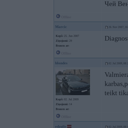
Чей Ве
Offline
Marcic
26. Nov 2007, 16
Kopš:
25. Jun 2007
Diagnost
Ziņojumi:
29
Braucu ar:
Offline
blondes
02. Jul 2009, 08:
Valmiera
karbas,p
teikt ti
Kopš:
02. Jul 2009
Ziņojumi:
14
Braucu ar:
Offline
edzulis
02. Jul 2009, 08: