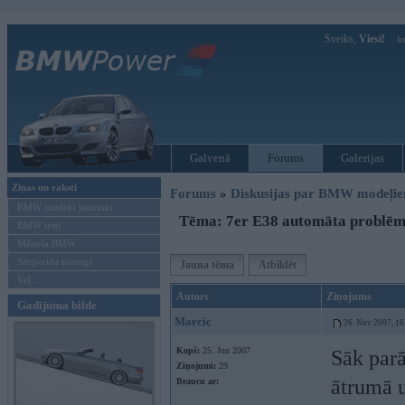
Sveiks,
Viesi!
Ie
Galvenā
Forums
Galerijas
Ziņas un raksti
Forums
»
Diskusijas par BMW modeļi
BMW modeļu jaunumi
Tēma: 7er E38 automāta problē
BMW testi
Mēneša BMW
Sērijveida tūnings
Jauna tēma
Atbildēt
Vel...
Autors
Ziņojums
Gadījuma bilde
Marcic
26. Nov 2007, 16
Kopš:
25. Jun 2007
Sāk parā
Ziņojumi:
29
ātrumā u
Braucu ar: