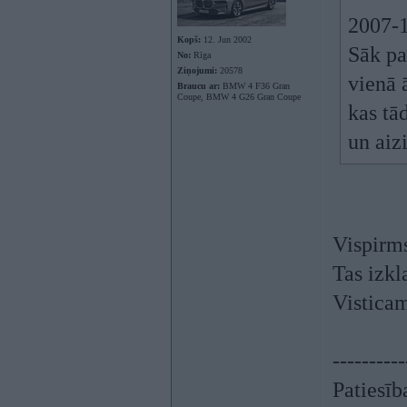
2007-1
Kopš:
12. Jun 2002
Sāk pa
No:
Rīga
Ziņojumi:
20578
vienā 
Braucu ar:
BMW 4 F36 Gran
Coupe, BMW 4 G26 Gran Coupe
kas tā
un aizi
Vispirms
Tas izkl
Visticam
----------
Patiesīb