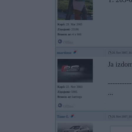
Kopš:
29. Mar 2005
Ziņojumi:
23186
Braucu ar:
4 x 666
Offline
martinsz
26. Nov 2007, 16
Ja izdo
----------
Kopš:
22. Nov 2003
...
Ziņojumi:
5905
Braucu ar:
kartingu
Offline
Tune-L
26. Nov 2007, 16