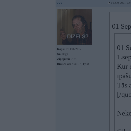
vvv
01. Sep 2021, 02
01 Sep
01 S
Kopš:
19. Feb 2017
No:
Rīga
1.se
Ziņojumi:
2124
Braucu ar:
e53FL 4,4;e38
Kur 
īpašu
Tās 
[/qu
Neko