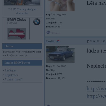
Lēta nav
E39 M5 Touring vienīgais
eksemplārs
Kopš:
30. Aug 2009
No:
Rīga
Ziņojumi:
1794
Braucu ar:
z3
Offline
Pauliic
31. Oct 2012, 06
Online
lūdzu ie
Pašreiz BMWPower skatās 98 viesi
un 4 reģistrēti lietotāji.
Ienākt BMWPower
Nepiecie
Kopš:
01. Dec 2002
• Pieslēgties
No:
Rīga
Ziņojumi:
8775
• Reģistrēties
Braucu ar:
10, 101
• Aizmirsi paroli?
----------
http://w
http://w