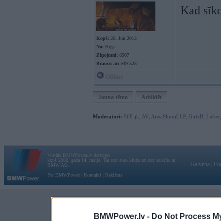
Kad sīko
Kopš:
26. Jun 2013
No:
Rīga
Ziņojumi:
8907
Braucu ar:
e39 523
Offline
Jauna tēma
Atbildēt
Moderatori:
968-jk
,
AV
,
AiwaShuraLLP
,
GirtzB
,
Lafter
Vortāls BMWPower.lv darbojas
kopš 2002. gada 14. maija. Tas nav auto klubs un nav saistīts ar
Galvena
|
Fo
BMW AG.
Par BMWPower
|
Kontakti
|
Reklāma
BMWPower.lv -
Do Not Process My