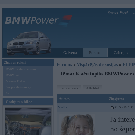
Sveiks,
Viesi!
Ie
Galvenā
Forums
Galerijas
Ziņas un raksti
Forums
»
Vispārējās diskusijas
»
FLEI
BMW modeļu jaunumi
Tēma: Klaču topiks BMWPower
BMW testi
Mēneša BMW
Sērijveida tūnings
Jauna tēma
Atbildēt
Vel...
Autors
Ziņojums
Gadījuma bilde
Stella
01. Oct 2012, 12
Ja inter
no šejie