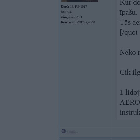
Kur do
Kopš:
19. Feb 2017
īpašu.
No:
Rīga
Ziņojumi:
2124
Tās ae
Braucu ar:
e53FL 4,4;e38
[/quot
Neko n
Cik il
1 lido
AEROD
instru
Offline