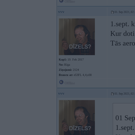
Offline
vvv
01. Sep 2021, 02
1.sept. 
Kur doti
Tās aero
Kopš:
19. Feb 2017
No:
Rīga
Ziņojumi:
2124
Braucu ar:
e53FL 4,4;e38
Offline
vvv
01. Sep 2021, 02
01 Sep
1.sept