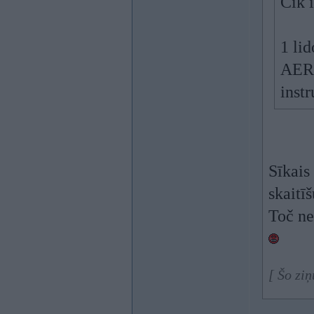
Cik i
1 li
AERO
instr
Sīkais
skaitīš
Toč ne
[ Šo zi