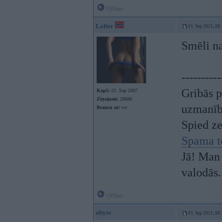
Offline
Lafter
01. Sep 2021, 08
Smēli n
----------
Gribās p
Kopš:
23. Sep 2007
Ziņojumi:
28686
uzmanī
Braucu ar:
wv
Spied z
Spama t
Jā! Man 
valodās.
Offline
abyss
01. Sep 2021, 08