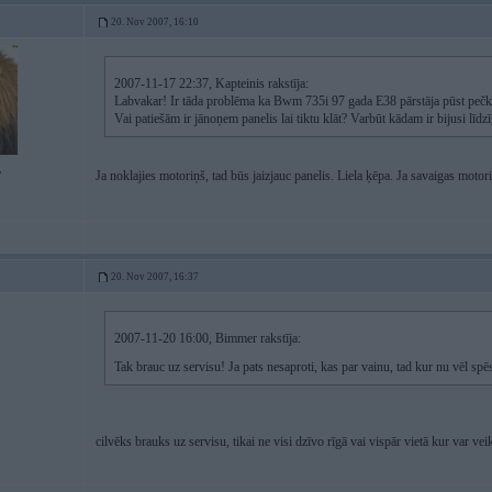
20. Nov 2007, 16:10
2007-11-17 22:37, Kapteinis rakstīja:
Labvakar! Ir tāda problēma ka Bwm 735i 97 gada E38 pārstāja pūst pečka,
Vai patiešām ir jānoņem panelis lai tiktu klāt? Varbūt kādam ir bijusi līd
5
Ja noklajies motoriņš, tad būs jaizjauc panelis. Liela ķēpa. Ja savaigas mot
20. Nov 2007, 16:37
2007-11-20 16:00, Bimmer rakstīja:
Tak brauc uz servisu! Ja pats nesaproti, kas par vainu, tad kur nu vēl spēs
cilvēks brauks uz servisu, tikai ne visi dzīvo rīgā vai vispār vietā kur var v