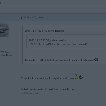
u
20. Nov 2007, 16:05
2007-11-17 22:57, Jokeris rakstīja:
2007-11-17 22:53, se7en rakstīja:
UN NEPŪTĪS ARĪ, kamēr uz servisu neaizbrauksi!
F36 Gran
 Gran Coupe
Tu jau tik to māki kā stāvēt pe servisa vārtiem un virināt maku
Nekopt auto un pist kapeiku tagad ir modernaak
-----------------
Patiesība mūsdienās tiek uzskatīta par naida runu.
Чей Венесуэла?