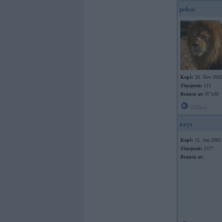
pekso
Kopš:
28. Nov 200
Ziņojumi:
115
Braucu ar:
97’e39
Offline
oxys
Kopš:
15. Jun 2005
Ziņojumi:
2377
Braucu ar: