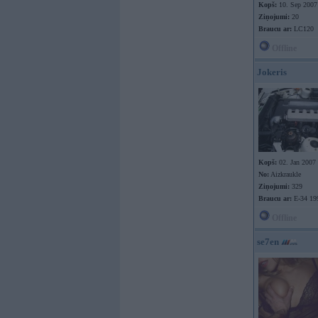
Kopš:
10. Sep 2007
Ziņojumi:
20
Braucu ar:
LC120
Offline
Jokeris
Kopš:
02. Jan 2007
No:
Aizkraukle
Ziņojumi:
329
Braucu ar:
E-34 19
Offline
se7en