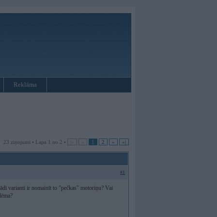
Reklāma
23 ziņojumi • Lapa 1 no 2 •
|«
«
1
2
»
»|
#1
di varianti ir nomainīt to "pečkas" motoriņu? Vai
blēma?