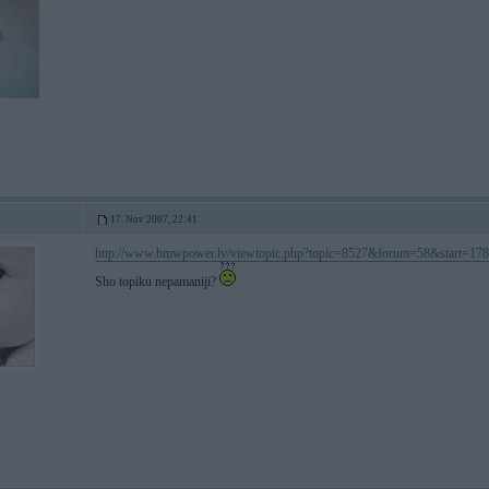
17. Nov 2007, 22:41
http://www.bmwpower.lv/viewtopic.php?topic=8527&forum=58&start=17
Sho topiku nepamaniji?