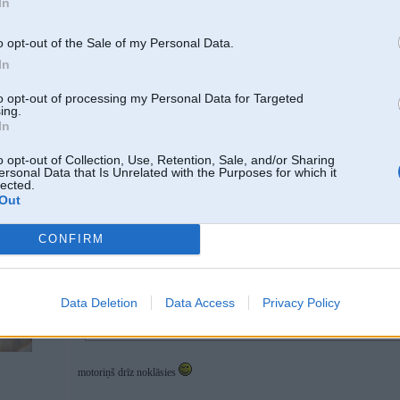
In
20. Nov 2007, 15:56
Braucu un atkal saaka puust, pati no sevis, nedaudz pachiiksteeja un aizgaaj
o opt-out of the Sale of my Personal Data.
In
to opt-out of processing my Personal Data for Targeted
ing.
In
o opt-out of Collection, Use, Retention, Sale, and/or Sharing
ersonal Data that Is Unrelated with the Purposes for which it
lected.
Out
CONFIRM
20. Nov 2007, 15:59
Data Deletion
Data Access
Privacy Policy
2007-11-20 15:56, Kapteinis rakstīja:
Braucu un atkal saaka puust, pati no sevis, nedaudz pachiiksteeja un aiz
motoriņš drīz noklāsies