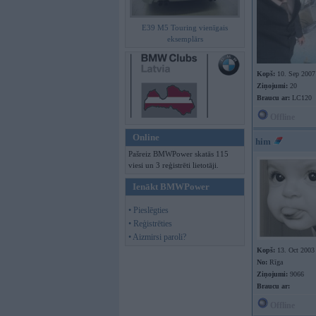
E39 M5 Touring vienīgais
eksemplārs
Kopš:
10. Sep 2007
Ziņojumi:
20
Braucu ar:
LC120
Offline
Online
him
Pašreiz BMWPower skatās 115
viesi un 3 reģistrēti lietotāji.
Ienākt BMWPower
• Pieslēgties
• Reģistrēties
• Aizmirsi paroli?
Kopš:
13. Oct 2003
No:
Rīga
Ziņojumi:
9066
Braucu ar:
Offline