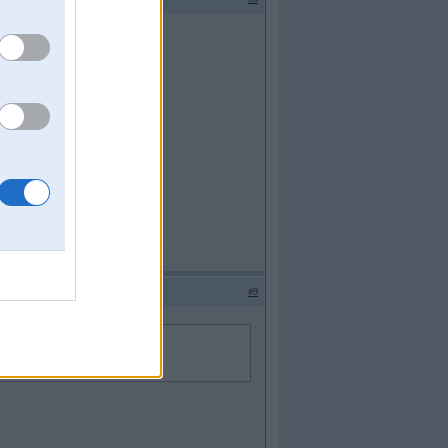
a! Hmm...
#9
gaaja! Hmm...