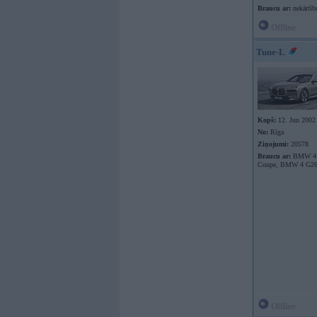
Braucu ar:
nekārtīb
Offline
Tune-L
Kopš:
12. Jun 2002
No:
Rīga
Ziņojumi:
20578
Braucu ar:
BMW 4 
Coupe, BMW 4 G26
Offline