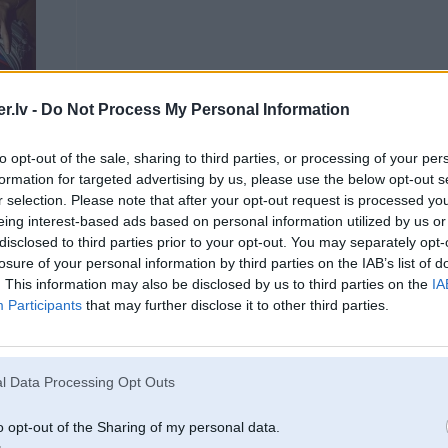
.lv -
Do Not Process My Personal Information
 MV-989
to opt-out of the sale, sharing to third parties, or processing of your per
formation for targeted advertising by us, please use the below opt-out s
r selection. Please note that after your opt-out request is processed y
17. Nov 2007, 22:57
eing interest-based ads based on personal information utilized by us or
disclosed to third parties prior to your opt-out. You may separately opt-
losure of your personal information by third parties on the IAB’s list of
2007-11-17 22:53, se7en rakstīja:
UN NEPŪTĪS ARĪ, kamēr uz servisu neaizbrauksi!
. This information may also be disclosed by us to third parties on the
IA
Participants
that may further disclose it to other third parties.
Tu jau tik to māki kā stāvēt pe servisa vārtiem un virināt maku
l Data Processing Opt Outs
96g
o opt-out of the Sharing of my personal data.