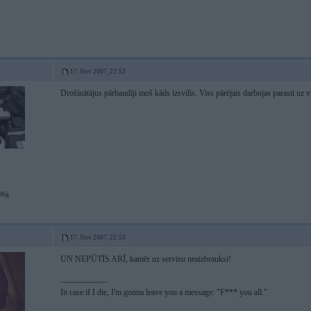
17. Nov 2007, 22:52
Drošinātājus pārbaudīji moš kāds izsvilis. Viss pārējais darbojas parasti uz vi
96g
17. Nov 2007, 22:53
UN NEPŪTĪS ARĪ, kamēr uz servisu neaizbrauksi!
-----------------
In case if I die, I'm gonna leave you a message: "F*** you all."