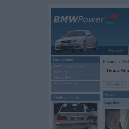
Galvenā
Ziņas un raksti
Forums
»
Dis
BMW modeļu jaunumi
Tēma: Nep
BMW testi
Mēneša BMW
Sērijveida tūnings
Jauna tēma
Vel...
Autors
Gadījuma bilde
Kapteinis