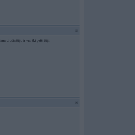
#5
enu drošinātāju ir vairāki patērētāji.
#6