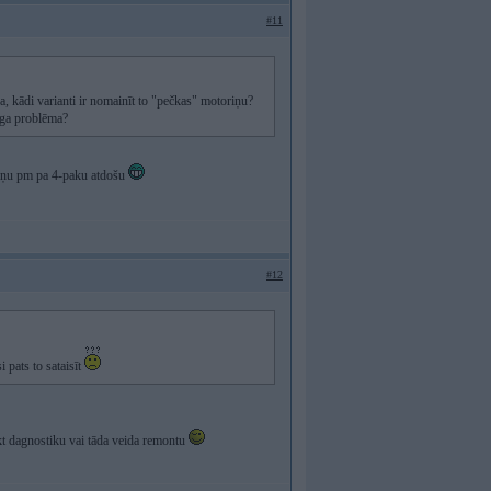
#11
 kādi varianti ir nomainīt to "pečkas" motoriņu?
zīga problēma?
oriņu pm pa 4-paku atdošu
#12
i pats to sataisīt
eikt dagnostiku vai tāda veida remontu