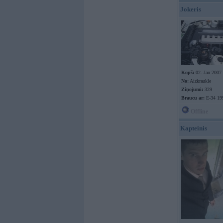
Jokeris
Kopš:
02. Jan 2007
No:
Aizkraukle
Ziņojumi:
329
Braucu ar:
E-34 19
Offline
Kapteinis