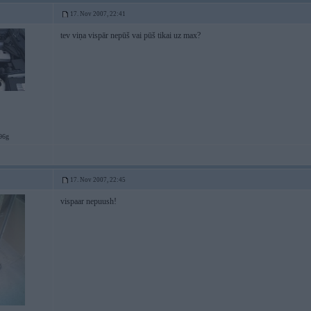
17. Nov 2007, 22:41
tev viņa vispār nepūš vai pūš tikai uz max?
96g
17. Nov 2007, 22:45
vispaar nepuush!