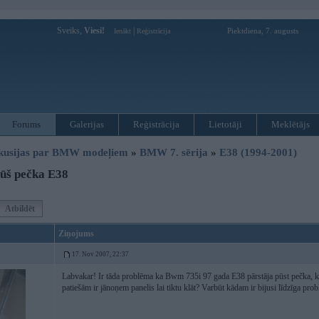
Sveiks,
Viesi!
|
Piektdiena, 7. augusts
Ienākt
Reģistrācija
Forums
Galerijas
Reģistrācija
Lietotāji
Meklētājs
kusijas par BMW modeļiem
»
BMW 7. sērija
»
E38 (1994-2001)
ūš pečka E38
Atbildēt
Ziņojums
17. Nov 2007, 22:37
Labvakar! Ir tāda problēma ka Bwm 735i 97 gada E38 pārstāja pūst pečka, kā
patiešām ir jānoņem panelis lai tiktu klāt? Varbūt kādam ir bijusi līdzīga pro