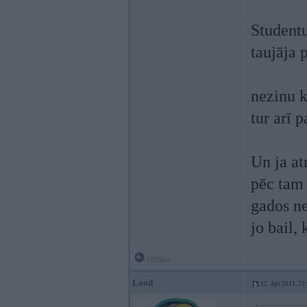
Studentu
taujāja 
nezinu k
tur arī 
Un ja at
pēc tam
gados ne
jo bail, 
Offline
Lood
12. Apr 2011, 23