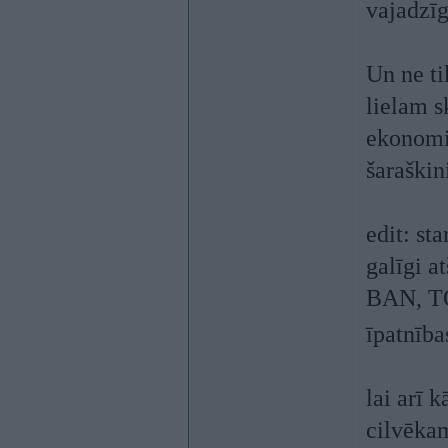
vajadzīg
Un ne ti
lielam s
ekonomis
šaraškin
edit: st
galīgi a
BAN, TO
īpatnība
lai arī 
cilvēkam