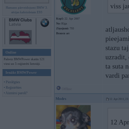
viss j
Hamann pārveidojumi BMW 3.
sērijas kabrioletam E93
Kopš:
22. Apr 2007
No:
Rīga
atljaush
Ziņojumi:
793
Braucu ar:
pieejami
stazu ta
Online
uzradit,
Pašreiz BMWPower skatās 121
viesi un 5 reģistrēti lietotāji.
ta suta 
Ienākt BMWPower
vardi pa
• Pieslēgties
• Reģistrēties
Offline
• Aizmirsi paroli?
Modrs
12. Apr 2011, 23
12 Apr