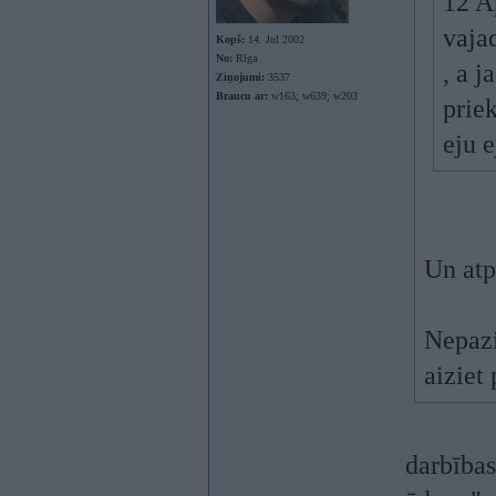
12 A
vajad
Kopš:
14. Jul 2002
No:
Rīga
, a j
Ziņojumi:
3537
Braucu ar:
w163; w639; w203
prie
eju 
Un at
Nepazi
aiziet
darbības