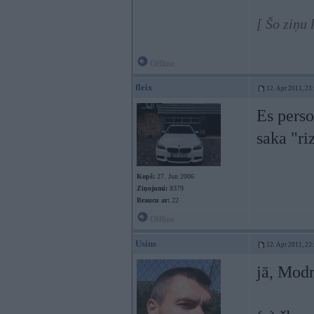
[ Šo ziņu
Offline
fleix
12. Apr 2011, 23
Es perso
saka "ri
Kopš:
27. Jun 2006
Ziņojumi:
8379
Braucu ar:
22
Offline
Usins
12. Apr 2011, 23
jā, Modr