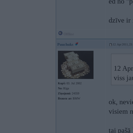
ēd no "p
dzīve ir
Offline
Puuchuks
12. Apr 2011, 23
12 Apr
viss j
Kopš:
03. Jul 2002
No:
Rīga
Ziņojumi:
24359
Braucu ar:
BMW
ok, nevi
visiem n
tai pašā