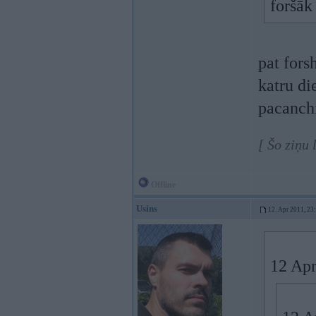
foršā
pat fors
katru di
pacanch
[ Šo ziņu
Offline
Usins
12. Apr 2011, 23
12 Apr