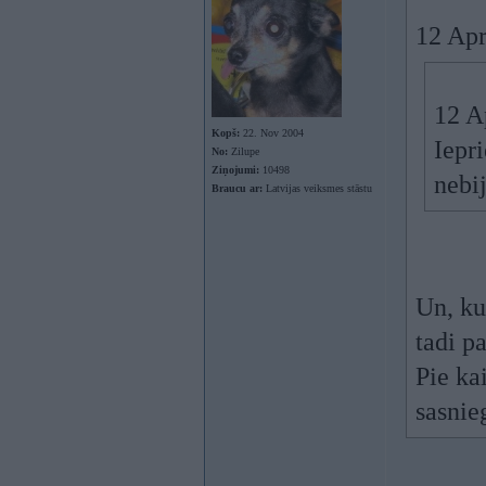
12 Apr
12 A
Kopš:
22. Nov 2004
Iepr
No:
Zilupe
Ziņojumi:
10498
nebi
Braucu ar:
Latvijas veiksmes stāstu
Un, kur
tadi pa
Pie ka
sasnie