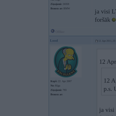
Ziņojumi:
24359
Braucu ar:
BMW
ja visi 
foršāk
Offline
Lood
12. Apr 2011, 23
12 Apr
12 A
Kopš:
22. Apr 2007
No:
Rīga
p.s. 
Ziņojumi:
793
Braucu ar:
ja vis