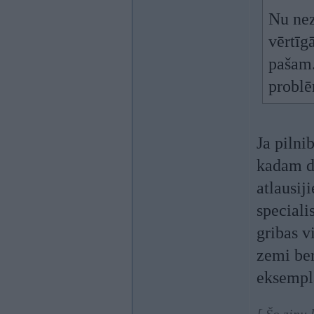
Nu nez
vērtīg
pašam.
problē
Ja pilni
kadam da
atlausij
speciali
gribas v
zemi be
eksempl