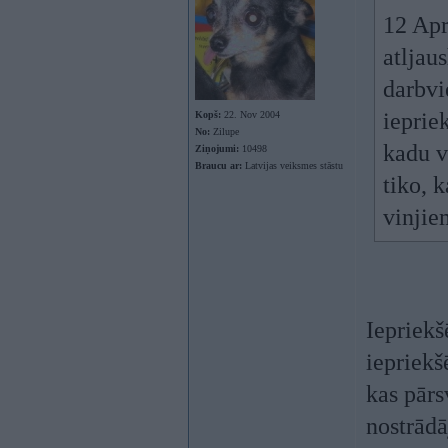
12 Apr
atljaus
darbvi
ieprie
Kopš:
22. Nov 2004
No:
Zilupe
kadu v
Ziņojumi:
10498
Braucu ar:
Latvijas veiksmes stāstu
tiko, 
vinjie
Iepriekš
iepriekš
kas pārs
nostrādā