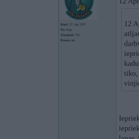
12 Apr
12 A
Kopš:
22. Apr 2007
No:
Rīga
atlja
Ziņojumi:
793
Braucu ar:
darb
iepr
kadu 
tiko,
vinj
Ieprie
ieprie
lapas,