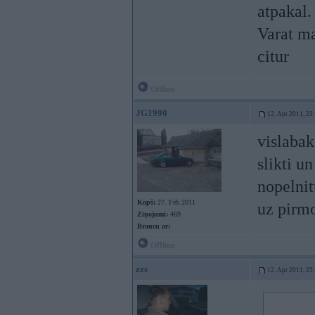
atpakal.
Varat ma
citur
Offline
JG1990
12. Apr 2011, 23
vislabak
slikti u
nopelnit
Kopš:
27. Feb 2011
uz pirmo 
Ziņojumi:
469
Braucu ar:
Offline
zzs
12. Apr 2011, 23