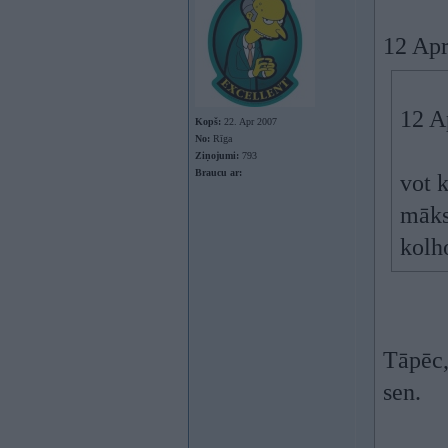
12 Apr
12 A
Kopš:
22. Apr 2007
No:
Rīga
Ziņojumi:
793
Braucu ar:
vot 
māks
kolho
Tāpēc,
sen.