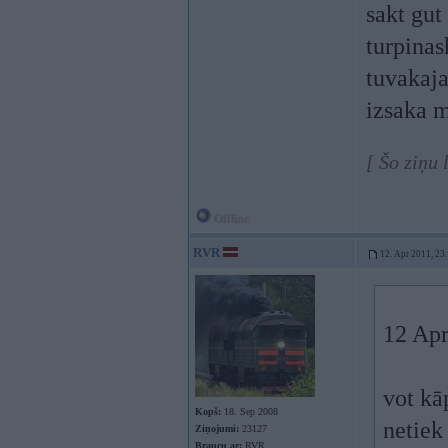
sakt gut
turpinas
tuvakaja
izsaka m
[ Šo ziņu
Offline
RVR
12. Apr 2011, 23
12 Apr
vot kā
Kopš:
18. Sep 2008
netiek
Ziņojumi:
23127
Braucu ar:
RVR