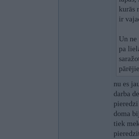
kurās 
ir vaja
Un ne 
pa liel
saražo
pārēji
nu es ja
darba de
pieredzi
doma bij
tiek mek
pieredzi