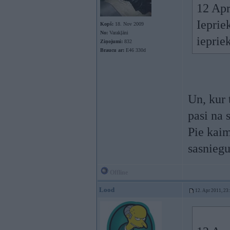
12 Apr
Ieprie
Kopš:
18. Nov 2009
No:
Varakļāni
ieprie
Ziņojumi:
832
Braucu ar:
E46 330d
Un, kur 
pasi na s
Pie kaim
sasniegu
Offline
Lood
12. Apr 2011, 23