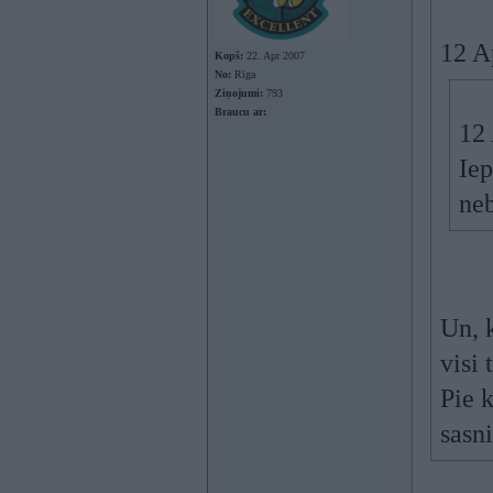
12 A
Kopš:
22. Apr 2007
No:
Rīga
Ziņojumi:
793
Braucu ar:
12 
Iep
neb
Un, k
visi 
Pie 
sasn