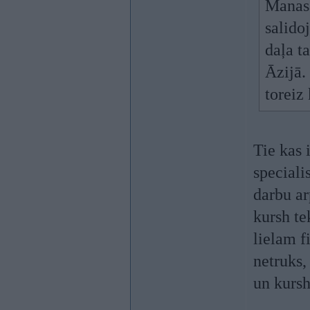
Manas 
salido
daļa t
Āzijā.
toreiz
Tie kas 
speciali
darbu ar
kursh te
lielam f
netruks, 
un kursh