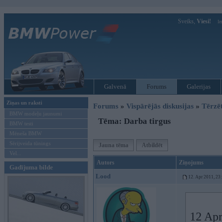
Sveiks,
Viesi!
Ie
Galvenā
Forums
Galerijas
Ziņas un raksti
Forums
»
Vispārējās diskusijas
»
Tērzē
BMW modeļu jaunumi
Tēma: Darba tirgus
BMW testi
Mēneša BMW
Sērijveida tūnings
Jauna tēma
Atbildēt
Vel...
Autors
Ziņojums
Gadījuma bilde
Lood
12. Apr 2011, 23
12 Apr