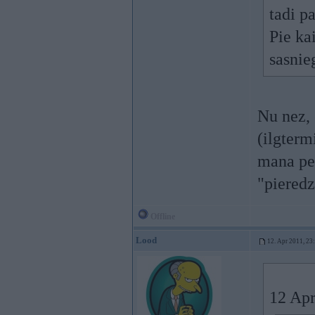
tadi pa
Pie ka
sasnie
Nu nez, 
(ilgterm
mana per
"pieredz
Offline
Lood
12. Apr 2011, 23
12 Apr