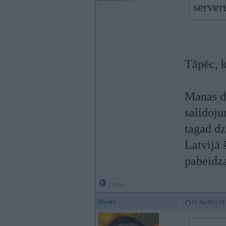
serveru
Tāpēc, k
Manas da
salidoju
tagad dz
Latvijā 
pabeidz
Offline
Modrs
12. Apr 2011, 23