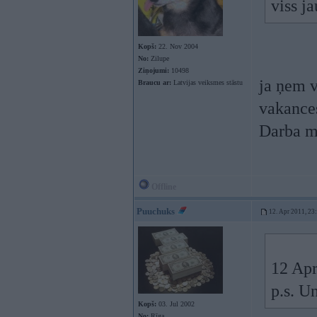
viss j
Kopš:
22. Nov 2004
No:
Zilupe
Ziņojumi:
10498
ja ņem v
Braucu ar:
Latvijas veiksmes stāstu
vakance
Darba m
Offline
Puuchuks
12. Apr 2011, 23
12 Apr
p.s. Un
Kopš:
03. Jul 2002
No:
Rīga