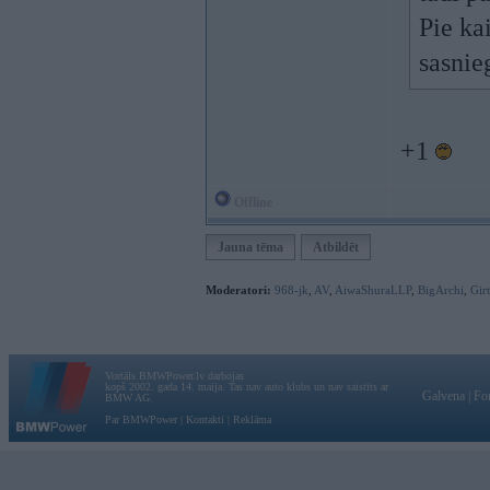
Pie ka
sasnie
+1
Offline
Jauna tēma
Atbildēt
Moderatori:
968-jk
,
AV
,
AiwaShuraLLP
,
BigArchi
,
Gir
Vortāls BMWPower.lv darbojas
kopš 2002. gada 14. maija. Tas nav auto klubs un nav saistīts ar
Galvena
|
Fo
BMW AG.
Par BMWPower
|
Kontakti
|
Reklāma