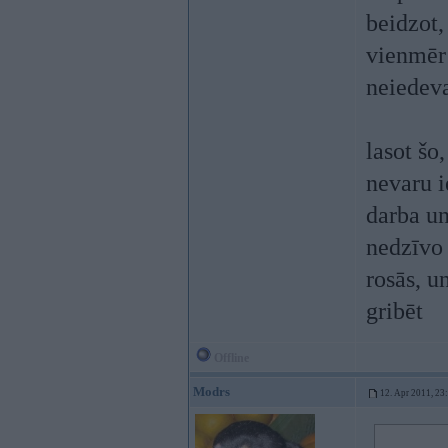
beidzot,
vienmēr 
neiedev
lasot šo
nevaru i
darba un
nedzīvo 
rosās, u
gribēt
Offline
Modrs
12. Apr 2011, 23