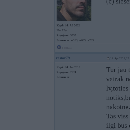
(c) šlese
Kopš:
14. Jul 2002
No:
Rīga
Ziņojumi:
3537
Braucu ar:
w163; w639; w203
Offline
restar79
12. Apr 2011, 23
Kopš:
24. Jan 2010
Tur jau 
Ziņojumi:
2974
vairak n
Braucu ar:
lv,totie
notiks,b
nakotne
Tas viss
ilgi bus