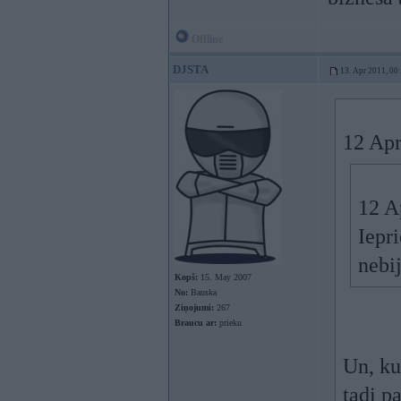
Offline
DJSTA
13. Apr 2011, 00
12 Apr
12 A
Iepr
nebi
Kopš:
15. May 2007
No:
Bauska
Ziņojumi:
267
Braucu ar:
prieku
Un, kur
tadi pa