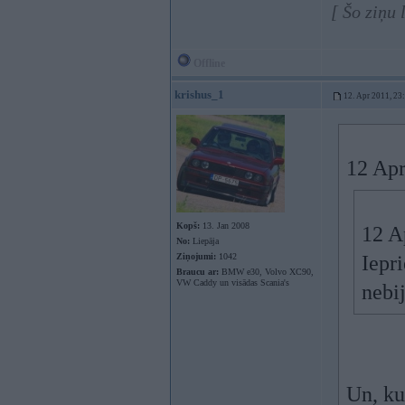
[ Šo ziņu
Offline
krishus_1
12. Apr 2011, 23
12 Apr
Kopš:
13. Jan 2008
12 A
No:
Liepāja
Ziņojumi:
1042
Iepr
Braucu ar:
BMW e30, Volvo XC90,
VW Caddy un visādas Scania's
nebi
Un, kur