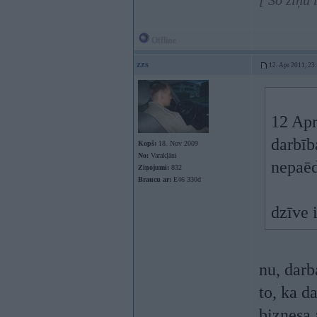
[ Šo ziņu
Offline
zzs
12. Apr 2011, 23
12 Apr
darbīb
Kopš:
18. Nov 2009
No:
Varakļāni
nepaēd
Ziņojumi:
832
Braucu ar:
E46 330d
dzīve 
nu, darb
to, ka d
biznesa 