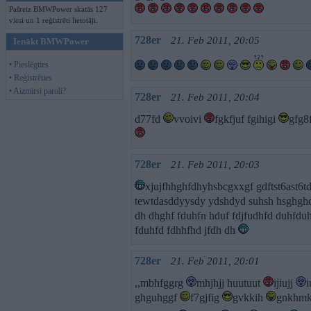
Pašreiz BMWPower skatās 127
viesi un 1 reģistrēti lietotāji.
728er
21. Feb 2011, 20:05
Ienākt BMWPower
• Pieslēgties
• Reģistrēties
• Aizmirsi paroli?
728er
21. Feb 2011, 20:04
d77fd
vvoivi
fgkfjuf fgihigi
gfg8
728er
21. Feb 2011, 20:03
xjujfhhghfdhyhsbcgxxgf gdftst6ast6t
tewtdasddyysdy ydshdyd suhsh hsghghd
dh dhghf fduhfn hduf fdjfudhfd duhfduh
fduhfd fdhhfhd jfdh dh
728er
21. Feb 2011, 20:01
,,mbhfggrg
mhjhjj huutuut
ijiujj
ghguhggf
f7gjfig
gvkkih
gnkhmk