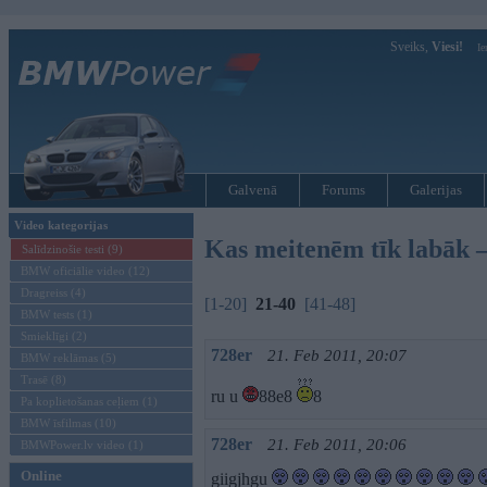
Sveiks,
Viesi!
Ie
Galvenā
Forums
Galerijas
Video kategorijas
Kas meitenēm tīk labāk
Salīdzinošie testi (9)
BMW oficiālie video (12)
Dragreiss (4)
[1-20]
21-40
[41-48]
BMW tests (1)
Smieklīgi (2)
728er
21. Feb 2011, 20:07
BMW reklāmas (5)
Trasē (8)
ru u
88e8
8
Pa koplietošanas ceļiem (1)
BMW īsfilmas (10)
728er
21. Feb 2011, 20:06
BMWPower.lv video (1)
Online
giigjhgu