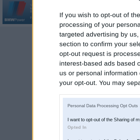
Vortāls BMWPower.lv darbojas
kopš 2002. gada 14. maija. Tas nav auto klubs un nav saistīts ar
Galvena
|
Fo
BMW AG.
If you wish to opt-out of the
Par BMWPower
|
Kontakti
|
Reklāma
processing of your personal
targeted advertising by us
section to confirm your sel
opt-out request is proces
interest-based ads based o
us or personal information d
your opt-out. You may separ
disclosure of your personal
IAB’s list of downstream pa
Personal Data Processing Opt Outs
also be disclosed by us to 
I want to opt-out of the Sharing of 
Downstream Participants
th
Opted In
third parties.