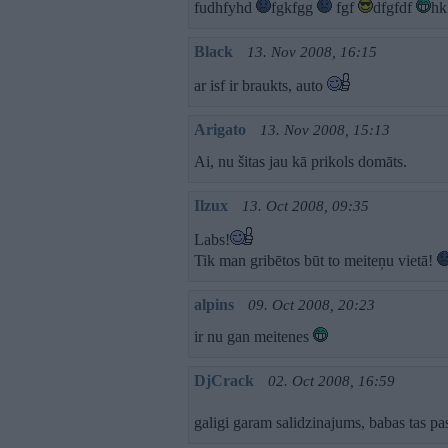
fudhfyhd
fgkfgg
fgf
dfgfdf
h
Black
13. Nov 2008, 16:15
ar isf ir braukts, auto
Arigato
13. Nov 2008, 15:13
Ai, nu šitas jau kā prikols domāts.
Ilzux
13. Oct 2008, 09:35
Labs!
Tik man gribētos būt to meiteņu vietā!
alpins
09. Oct 2008, 20:23
ir nu gan meitenes
DjCrack
02. Oct 2008, 16:59
galigi garam salidzinajums, babas tas pash