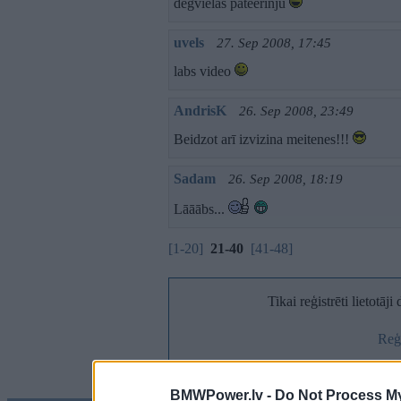
degvielas pateerinju
uvels
27. Sep 2008, 17:45
labs video
AndrisK
26. Sep 2008, 23:49
Beidzot arī izvizina meitenes!!!
Sadam
26. Sep 2008, 18:19
Lāāābs...
[1-20]
21-40
[41-48]
Tikai reģistrēti lietotāj
Reģi
BMWPower.lv -
Do Not Process My