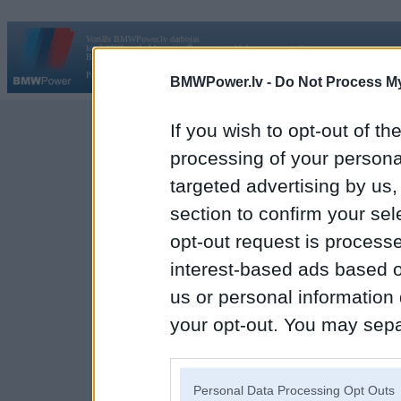
Vortāls BMWPower.lv darbojas
kopš 2002. gada 14. maija. Tas nav auto klubs un nav saistīts ar
Galvena
|
Fo
BMW AG.
Par BMWPower
|
Kontakti
|
Reklāma
BMWPower.lv -
Do Not Process My
If you wish to opt-out of the
processing of your personal
targeted advertising by us
section to confirm your sel
opt-out request is proces
interest-based ads based o
us or personal information d
your opt-out. You may separ
disclosure of your personal
IAB’s list of downstream pa
Personal Data Processing Opt Outs