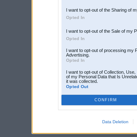
also be disclosed by us to 
I want to opt-out of the Sharing of 
Downstream Participants
th
Opted In
third parties.
I want to opt-out of the Sale of my 
Opted In
I want to opt-out of processing my 
Advertising.
Opted In
I want to opt-out of Collection, Use
of my Personal Data that Is Unrelat
it was collected.
Opted Out
CONFIRM
Data Deletion