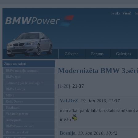
Sveiks,
Viesi!
Ie
Galvenā
Forums
Galerijas
Ziņas un raksti
Modernizēta BMW 3.sērij
BMW modeļu jaunumi
BMW testi
Tehnoloģijas & sasniegumi
[1-20]
21-37
BMW Latvijā
MINI
VaLDeZ
,
19. Jan 2010, 11:37
Rolls-Royce
Pasākumi
man atkal patīk labāk izskats salīdzinot 
Vadāmības tests
ir e36
Autosports
BMWPower aktuāli
Reklāmas raksti
Bosnija
,
19. Jan 2010, 10:42