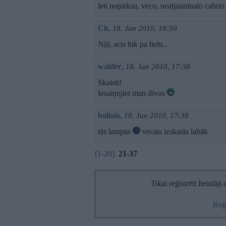
leti nopirksu, veco, neatjauninato cabri
Ch
,
18. Jan 2010, 18:50
Njā, acis bik pa lielu..
walder
,
18. Jan 2010, 17:38
Skaisti!
Iesaiņojiet man divus
baltais
,
18. Jan 2010, 17:38
tās lampas
vecais izskatās labāk
[1-20]
21-37
Tikai reģistrēti lietotāj
Reģi