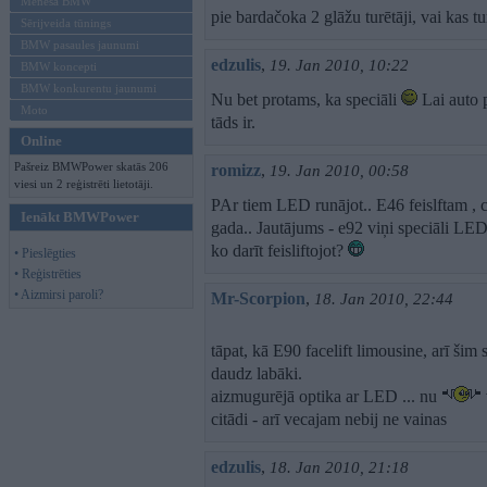
Mēneša BMW
pie bardačoka 2 glāžu turētāji, vai kas t
Sērijveida tūnings
BMW pasaules jaunumi
edzulis
,
19. Jan 2010, 10:22
BMW koncepti
BMW konkurentu jaunumi
Nu bet protams, ka speciāli
Lai auto p
Moto
tāds ir.
Online
Pašreiz BMWPower skatās 206
romizz
,
19. Jan 2010, 00:58
viesi un 2 reģistrēti lietotāji.
PAr tiem LED runājot.. E46 feislftam , ci
Ienākt BMWPower
gada.. Jautājums - e92 viņi speciāli LED
ko darīt feisliftojot?
• Pieslēgties
• Reģistrēties
• Aizmirsi paroli?
Mr-Scorpion
,
18. Jan 2010, 22:44
tāpat, kā E90 facelift limousine, arī šim
daudz labāki.
aizmugurējā optika ar LED ... nu
citādi - arī vecajam nebij ne vainas
edzulis
,
18. Jan 2010, 21:18