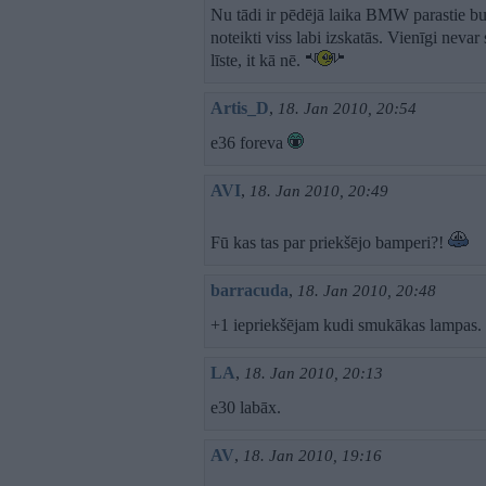
Nu tādi ir pēdējā laika BMW parastie buf
noteikti viss labi izskatās. Vienīgi nevar
līste, it kā nē.
Artis_D
,
18. Jan 2010, 20:54
e36 foreva
AVI
,
18. Jan 2010, 20:49
Fū kas tas par priekšējo bamperi?!
barracuda
,
18. Jan 2010, 20:48
+1 iepriekšējam kudi smukākas lampas. š
LA
,
18. Jan 2010, 20:13
e30 labāx.
AV
,
18. Jan 2010, 19:16