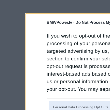
BMWPower.lv -
Do Not Process My
If you wish to opt-out of the
processing of your personal
targeted advertising by us
section to confirm your sel
opt-out request is proces
interest-based ads based o
us or personal information d
your opt-out. You may separ
disclosure of your personal
IAB’s list of downstream pa
Personal Data Processing Opt Outs