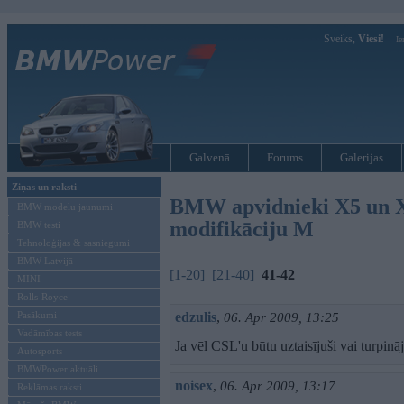
Sveiks,
Viesi!
Ie
Galvenā
Forums
Galerijas
Ziņas un raksti
BMW apvidnieki X5 un X6
BMW modeļu jaunumi
modifikāciju M
BMW testi
Tehnoloģijas & sasniegumi
BMW Latvijā
[1-20]
[21-40]
41-42
MINI
Rolls-Royce
Pasākumi
edzulis
,
06. Apr 2009, 13:25
Vadāmības tests
Ja vēl CSL'u būtu uztaisījuši vai turpinā
Autosports
BMWPower aktuāli
noisex
,
06. Apr 2009, 13:17
Reklāmas raksti