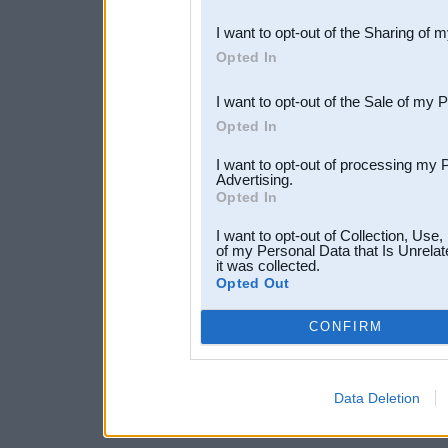
also be disclosed by us to 
I want to opt-out of the Sharing of 
Downstream Participants
th
Opted In
third parties.
I want to opt-out of the Sale of my 
Opted In
I want to opt-out of processing my 
Advertising.
Opted In
I want to opt-out of Collection, Use
of my Personal Data that Is Unrelat
it was collected.
Opted Out
CONFIRM
Data Deletion