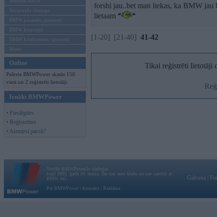
Mēneša BMW
forshi jau..bet man liekas, ka BMW jau
Sērijveida tūnings
lietaam
BMW pasaules jaunumi
BMW koncepti
[1-20]
[21-40]
41-42
BMW konkurentu jaunumi
Moto
Online
Tikai reģistrēti lietotāj
Pašreiz BMWPower skatās 150
viesi un 2 reģistrēti lietotāji.
Reģi
Ienākt BMWPower
• Pieslēgties
• Reģistrēties
• Aizmirsi paroli?
Vortāls BMWPower.lv darbojas
kopš 2002. gada 14. maija. Tas nav auto klubs un nav saistīts ar
Galvena
|
Fo
BMW AG.
Par BMWPower
|
Kontakti
|
Reklāma