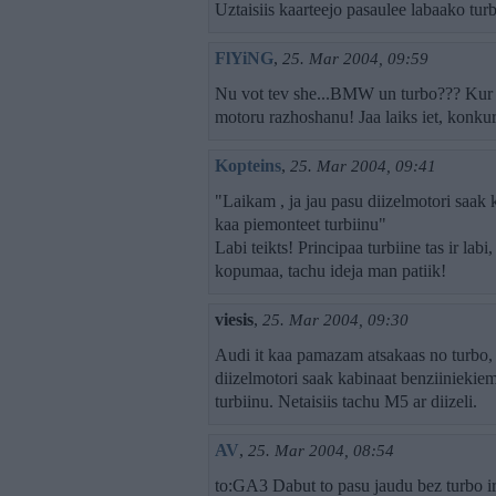
Uztaisiis kaarteejo pasaulee labaako tur
FlYiNG
,
25. Mar 2004, 09:59
Nu vot tev she...BMW un turbo??? Kur ta
motoru razhoshanu! Jaa laiks iet, konkure
Kopteins
,
25. Mar 2004, 09:41
"Laikam , ja jau pasu diizelmotori saak 
kaa piemonteet turbiinu"
Labi teikts! Principaa turbiine tas ir lab
kopumaa, tachu ideja man patiik!
viesis
,
25. Mar 2004, 09:30
Audi it kaa pamazam atsakaas no turbo,
diizelmotori saak kabinaat benziiniekiem
turbiinu. Netaisiis tachu M5 ar diizeli.
AV
,
25. Mar 2004, 08:54
to:GA3 Dabut to pasu jaudu bez turbo ir