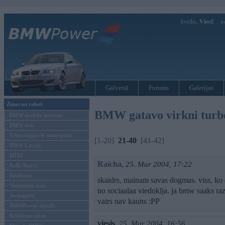
Sveiks,
Viesi!
Ie
Galvenā
Forums
Galerijas
Ziņas un raksti
BMW gatavo virkni turb
BMW modeļu jaunumi
BMW testi
Tehnoloģijas & sasniegumi
[1-20]
21-40
[41-42]
BMW Latvijā
MINI
Raicha
,
25. Mar 2004, 17:22
Rolls-Royce
Pasākumi
skaidrs, mainam savas dogmas. viss, ko 
Vadāmības tests
no sociaalaa viedoklja. ja bmw saaks ra
Autosports
vairs nav kauns :PP
BMWPower aktuāli
Reklāmas raksti
viesis
,
25. Mar 2004, 16:56