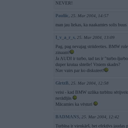
NEVER!
Pauliic
,
25. Mar 2004, 14:57
man jau liekas, ka naakamies solis buu
I_v_a_r_s
,
25. Mar 2004, 13:09
Pag, pag nevajag striideeties. BMW rules
zinaam!
Ja AUDI ir turbo, tad tas ir "turbo-ljurbo
duper krutaa shtelle! Visiem skadrs?
Nav vairs par ko diskuteet!
GirtzB
,
25. Mar 2004, 12:58
veisi - kad BMW uzlika turbīnu sērijveid
nerādījās
Mācamies ka vēsturi
BADMANS
,
25. Mar 2004, 12:42
Turbīna ir vienkārš, bet efektīvs jaudas 