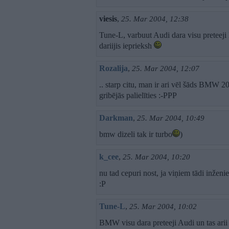
viesis
,
25. Mar 2004, 12:38
Tune-L, varbuut Audi dara visu preteej
dariijis ieprieksh
Rozalija
,
25. Mar 2004, 12:07
.. starp citu, man ir ari vēl šāds BMW 2002
gribējās palielīties :-PPP
Darkman
,
25. Mar 2004, 10:49
bmw dizeli tak ir turbo
)
k_cee
,
25. Mar 2004, 10:20
nu tad cepuri nost, ja viņiem tādi inženie
:P
Tune-L
,
25. Mar 2004, 10:02
BMW visu dara preteeji Audi un tas arii i