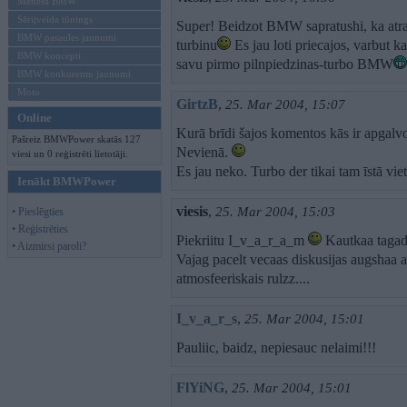
Mēneša BMW
Sērijveida tūnings
Super! Beidzot BMW sapratushi, ka atrak
BMW pasaules jaunumi
turbinu
Es jau loti priecajos, varbut k
BMW koncepti
savu pirmo pilnpiedzinas-turbo BMW
BMW konkurentu jaunumi
Moto
GirtzB
,
25. Mar 2004, 15:07
Online
Kurā brīdi šajos komentos kās ir apgal
Pašreiz BMWPower skatās 127
Nevienā.
viesi un 0 reģistrēti lietotāji.
Es jau neko. Turbo der tikai tam īstā vi
Ienākt BMWPower
viesis
,
25. Mar 2004, 15:03
• Pieslēgties
• Reģistrēties
Piekriitu I_v_a_r_a_m
Kautkaa tagad v
• Aizmirsi paroli?
Vajag pacelt vecaas diskusijas augshaa a
atmosfeeriskais rulzz....
I_v_a_r_s
,
25. Mar 2004, 15:01
Pauliic, baidz, nepiesauc nelaimi!!!
FlYiNG
,
25. Mar 2004, 15:01