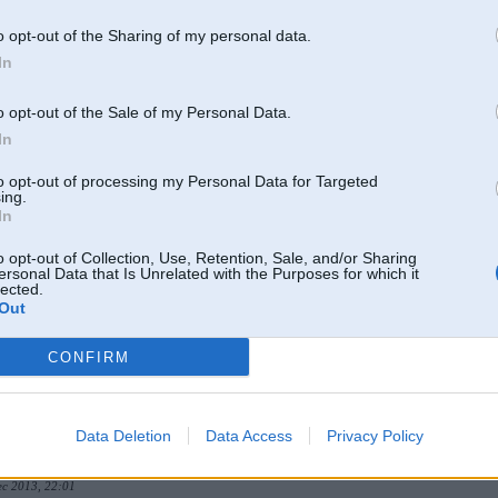
kas pievilcīgāks.
o opt-out of the Sharing of my personal data.
00km/h
In
Dec 2013, 22:10
o opt-out of the Sale of my Personal Data.
ranvajs, m8 bus vilciens
))
In
Dec 2013, 22:10
to opt-out of processing my Personal Data for Targeted
ing.
4 ir 4 durvis ja ?? m5 bus hachbeks m2 auto bez bagazhnieka un m1 bus a isseta
)) m6 bus
In
ens
))
o opt-out of Collection, Use, Retention, Sale, and/or Sharing
, 22:09
ersonal Data that Is Unrelated with the Purposes for which it
lected.
vies!
Out
CONFIRM
Data Deletion
Data Access
Privacy Policy
ec 2013, 22:01