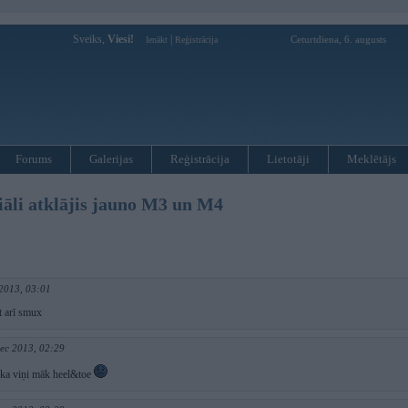
Sveiks,
Viesi!
|
Ceturtdiena, 6. augusts
Ienākt
Reģistrācija
Forums
Galerijas
Reģistrācija
Lietotāji
Meklētājs
āli atklājis jauno M3 un M4
2013, 03:01
t arī smux
ec 2013, 02:29
t ka viņi māk heel&toe