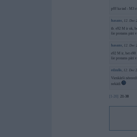
pfff ka tad - M3 
hasans
,
12. Dec 
tb. e92 M ir ok, b
šie protams pāri v
hasans
,
12. Dec 
e92 M ir, bet e90
šie protams pāri v
edzulis
,
12. Dec 
Vienkārši nēeeeežē
nekādi
[1-20]
21-38