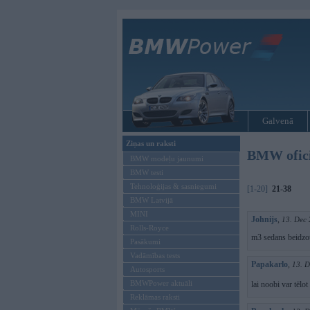
Galvenā
Ziņas un raksti
BMW ofici
BMW modeļu jaunumi
BMW testi
Tehnoloģijas & sasniegumi
[1-20]
21-38
BMW Latvijā
MINI
Johnijs
,
13. Dec 
Rolls-Royce
m3 sedans beidzo
Pasākumi
Vadāmības tests
Papakarlo
,
13. D
Autosports
BMWPower aktuāli
lai noobi var tēlo
Reklāmas raksti