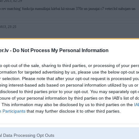
ec 2013, 02:29
o rev matching' funkcija manuālajai kārbai kā nissan 370z un jaunajai c7 vettei:lol nahujam tas
2013, 23:25
13, 23:25
.lv -
Do Not Process My Personal Information
s dievīga!
s skaists no viņiem.
to opt-out of the sale, sharing to third parties, or processing of your per
formation for targeted advertising by us, please use the below opt-out s
Dec 2013, 23:10
r selection. Please note that after your opt-out request is processed y
ēju. Baigā konča.
eing interest-based ads based on personal information utilized by us or
disclosed to third parties prior to your opt-out. You may separately opt-
Dec 2013, 22:26
losure of your personal information by third parties on the IAB’s list of
ijos cipars nenozimesdurvju skaitu a kapec m4 kupeja skaitas krutaka neka m3 sedans ja
))
. This information may also be disclosed by us to third parties on the
IA
Participants
that may further disclose it to other third parties.
, 22:22
l Data Processing Opt Outs
c 2013, 22:11