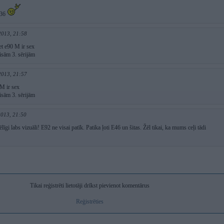
e36
2013, 21:58
et e90 M ir sex
isām 3. sērijām
2013, 21:57
 M ir sex
isām 3. sērijām
2013, 21:50
līgi labs vizuāli! E92 ne visai patīk. Patika ļoti E46 un šitas. Žēl tikai, ka mums ceļi tādi
Tikai reģistrēti lietotāji drīkst pievienot komentārus
Reģistrēties