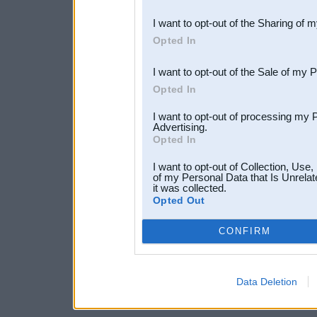
also be disclosed by us to 
I want to opt-out of the Sharing of 
Downstream Participants
th
Opted In
third parties.
I want to opt-out of the Sale of my 
Opted In
I want to opt-out of processing my 
Advertising.
Opted In
I want to opt-out of Collection, Use
of my Personal Data that Is Unrelat
it was collected.
Opted Out
CONFIRM
Data Deletion