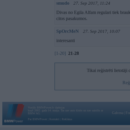
smudo
27. Sep 2017, 11:24
Divas no Egila Alfam regulari tiek brau
citos pasakumos.
SpOrcMeN
27. Sep 2017, 10:07
interesanti
[1-20]
21-28
Tikai reģistrēti lietotāj
Reģi
Vortāls BMWPower.lv darbojas
kopš 2002. gada 14. maija. Tas nav auto klubs un nav saistīts ar
Galvena
|
Fo
BMW AG.
Par BMWPower
|
Kontakti
|
Reklāma