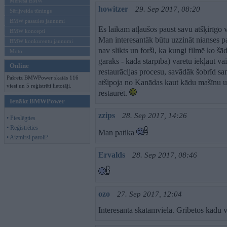
Mēneša BMW
howitzer
29. Sep 2017, 08:20
Sērijveida tūnings
BMW pasaules jaunumi
Es laikam atļaušos paust savu atšķirīgo 
BMW koncepti
Man interesantāk būtu uzzināt nianses pa
BMW konkurentu jaunumi
nav slikts un forši, ka kungi filmē ko šā
Moto
garāks - kāda starpība) varētu iekļaut vai
Online
restaurācijas procesu, savādāk šobrīd san
Pašreiz BMWPower skatās 116
atšipoja no Kanādas kaut kādu mašīnu 
viesi un 5 reģistrēti lietotāji.
restaurēt.
Ienākt BMWPower
zzips
28. Sep 2017, 14:26
• Pieslēgties
• Reģistrēties
Man patika
• Aizmirsi paroli?
Ervalds
28. Sep 2017, 08:46
ozo
27. Sep 2017, 12:04
Interesanta skatāmviela. Gribētos kādu