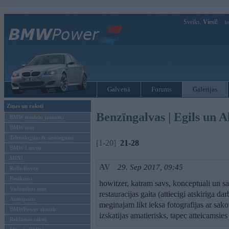
Sveiks,
Viesi!
Ie
Galvenā
Forums
Galerijas
Ziņas un raksti
Benzīngalvas | Egils un 
BMW modeļu jaunumi
BMW testi
Tehnoloģijas & sasniegumi
[1-20]
21-28
BMW Latvijā
MINI
AV
29. Sep 2017, 09:45
Rolls-Royce
Pasākumi
howitzer, katram savs, konceptuali un sat
Vadāmības tests
restauracijas gaita (attiecigi atskiriga d
Autosports
meginajam likt ieksa fotografijas ar sakot
BMWPower aktuāli
izskatijas amatierisks, tapec atteicamsies 
Reklāmas raksti