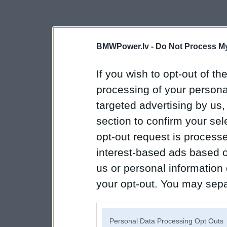
BMWPower.lv -
Do Not Process My
If you wish to opt-out of the
processing of your personal
targeted advertising by us
section to confirm your sel
opt-out request is proces
interest-based ads based o
us or personal information d
your opt-out. You may separ
disclosure of your personal
IAB’s list of downstream pa
Personal Data Processing Opt Outs