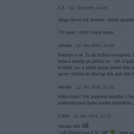
LA
22. Oct 2010, 12:49
džaga durvis toč skaistas , daudz gaumī
7er super , dzīvē vispār mega.
edzulis
22. Oct 2010, 12:36
Patēriņš ir ok. Es tik brīžiem nesapratu,
brauca mierīgi pa pilsētu uz ~ 60. It īpaš
8 rādija, kas ir pārāk daudz priekš tāda ā
sport+ režīmā un attiecīgi tiek auto tiek 
edzulis
22. Oct 2010, 12:26
Kāds cmon? Pēc papīriem starpība 0.5s
paātrinājumam īpašu nozīmi nepiešķiru, jo
Chief
22. Oct 2010, 12:21
semaks labs
"celj liidziigi kaa E38 740"
c`mon s