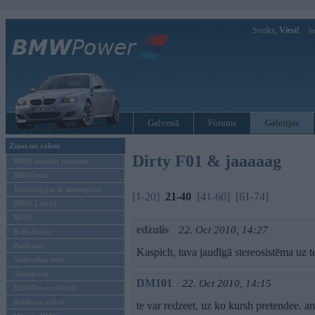
Sveiks,
Viesi!
Ie
Galvenā
Forums
Galerijas
Ziņas un raksti
Dirty F01 & jaaaaag
BMW modeļu jaunumi
BMW testi
Tehnoloģijas & sasniegumi
[1-20]
21-40
[41-60]
[61-74]
BMW Latvijā
MINI
edzulis
22. Oct 2010, 14:27
Rolls-Royce
Pasākumi
Kaspich, tava jaudīgā stereosistēma uz te
Vadāmības tests
Autosports
DM101
22. Oct 2010, 14:15
BMWPower aktuāli
Reklāmas raksti
te var redzeet, uz ko kursh pretendee. an