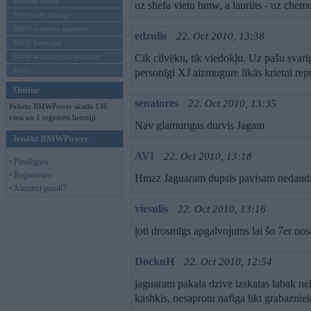
Mēneša BMW
uz shefa vietu bmw, a lauriits - uz che
Sērijveida tūnings
BMW pasaules jaunumi
edzulis
22. Oct 2010, 13:38
BMW koncepti
BMW konkurentu jaunumi
Cik cilvēku, tik viedokļu. Uz pašu svar
Moto
personīgi XJ aizmugure likās krietni rep
Online
senatores
22. Oct 2010, 13:35
Pašreiz BMWPower skatās 136
viesi un 1 reģistrēti lietotāji.
Nav glamurigas durvis Jagam
Ienākt BMWPower
AVI
22. Oct 2010, 13:18
• Pieslēgties
• Reģistrēties
Hmzz Jaguaram dupsis pavisam nedaudz
• Aizmirsi paroli?
viesulis
22. Oct 2010, 13:16
ļoti drosmīgs apgalvojums lai šo 7er no
DockuH
22. Oct 2010, 12:54
jaguaram pakala dzive izskatas labak nek
kashkis, nesaprotu nafiga likt grabaznie