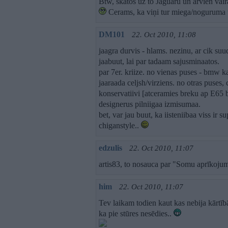
Btw, skatos uz to Jaguāru un arvien vairā
Cerams, ka viņi tur miega/noguruma te
DM101
22. Oct 2010, 11:08
jaagra durvis - hlams. nezinu, ar cik su
jaabuut, lai par tadaam sajusminaatos.
par 7er. kriize. no vienas puses - bmw 
jaaraada celjsh/virziens. no otras puses, c
konservatiivi [atceramies breku ap E65 ba
designerus pilniigaa izmisumaa.
bet, var jau buut, ka iisteniibaa viss ir su
chiganstyle..
edzulis
22. Oct 2010, 11:07
artis83, to nosauca par "Somu aprīkoju
him
22. Oct 2010, 11:07
Tev laikam todien kaut kas nebija kārtībā
ka pie stūres nesēdies..