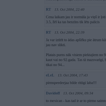
RT
13. Oct 2004, 22:40
Cena laikam jau ir normāla ja viņš ir ļoti
3.5, žēl ka tas benzīns tik lēts palicis
RT
13. Oct 2004, 22:39
Ja var iztīrīt to ādas apšifku pie ātrum k
jau nav slikti.
Platais purns nāk visiem piektajiem no 
kaut vai no 92.gada. Tas tā mazsvarīgi, be
tikai no 94...
eLeL
13. Oct 2004, 17:43
pirmspeedeejaa bilde ritiigi laba!!!
Davidoff
13. Oct 2004, 09:34
to mexican - kas tad ir ar to pirmo saim