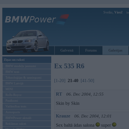
Sveiks,
Viesi!
Ie
Galvenā
Forums
Galerijas
Ziņas un raksti
Ex 535 R6
BMW modeļu jaunumi
BMW testi
Tehnoloģijas & sasniegumi
[1-20]
21-40
[41-50]
BMW Latvijā
MINI
RT
06. Dec 2004, 12:55
Rolls-Royce
Pasākumi
Skin by Skin
Vadāmības tests
Autosports
Krauze
06. Dec 2004, 12:01
BMWPower aktuāli
Reklāmas raksti
Sex baltā ādas salona
super