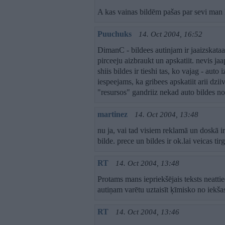
A kas vainas bildēm pašas par sevi man
Puuchuks
14. Oct 2004, 16:52
DimanC - bildees autinjam ir jaaizskataa
pirceeju aizbraukt un apskatiit. nevis ja
shiis bildes ir tieshi tas, ko vajag - auto 
iespeejams, ka gribees apskatiit arii dziiv
"resursos" gandriiz nekad auto bildes no
martinez
14. Oct 2004, 13:48
nu ja, vai tad visiem reklamā un doskā ir 
bilde. prece un bildes ir ok.lai veicas ti
RT
14. Oct 2004, 13:48
Protams mans iepriekšējais teksts neattie
autiņam varētu uztaisīt ķīmisko no iekšas
RT
14. Oct 2004, 13:46