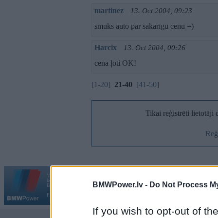
martinez
13. Oct 2004, 09:23
smuks auto par sakarīgu cenu =)
Harcix
13. Oct 2004, 00:26
cena ļoti OK!
[1-20]
21-40
[41-50]
Tikai reģistrēti lietotāj
Reģi
Vortāls BMWPower.lv darbojas
kopš 2002. gada 14. maija. Tas nav auto klubs un nav saistīts ar
BMWPower.lv -
Do Not Process My
Galvena
|
Fo
BMW AG.
Par BMWPower
|
Kontakti
|
Reklāma
If you wish to opt-out of the