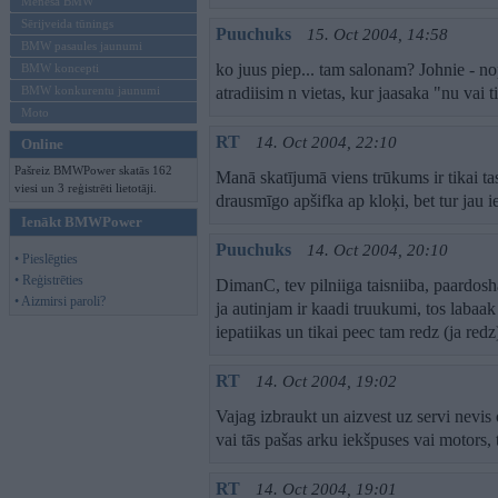
Mēneša BMW
Sērijveida tūnings
Puuchuks
15. Oct 2004, 14:58
BMW pasaules jaunumi
ko juus piep... tam salonam? Johnie - no
BMW koncepti
BMW konkurentu jaunumi
atradiisim n vietas, kur jaasaka "nu vai 
Moto
RT
14. Oct 2004, 22:10
Online
Pašreiz BMWPower skatās 162
Manā skatījumā viens trūkums ir tikai ta
viesi un 3 reģistrēti lietotāji.
drausmīgo apšifka ap kloķi, bet tur jau i
Ienākt BMWPower
Puuchuks
14. Oct 2004, 20:10
• Pieslēgties
• Reģistrēties
DimanC, tev pilniiga taisniiba, paardos
• Aizmirsi paroli?
ja autinjam ir kaadi truukumi, tos labaa
iepatiikas un tikai peec tam redz (ja re
RT
14. Oct 2004, 19:02
Vajag izbraukt un aizvest uz servi nevis o
vai tās pašas arku iekšpuses vai motors, t
RT
14. Oct 2004, 19:01