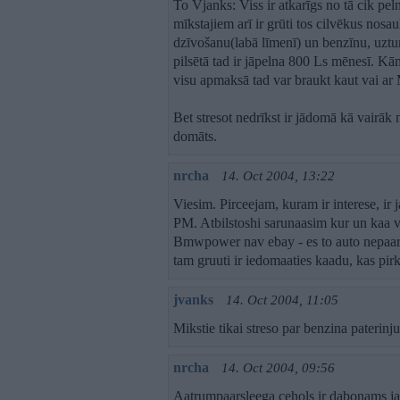
To Vjanks: Viss ir atkarīgs no tā cik peln
mīkstajiem arī ir grūti tos cilvēkus nosa
dzīvošanu(labā līmenī) un benzīnu, uztur
pilsētā tad ir jāpelna 800 Ls mēnesī. Kām
visu apmaksā tad var braukt kaut vai ar
Bet stresot nedrīkst ir jādomā kā vairāk no
domāts.
nrcha
14. Oct 2004, 13:22
Viesim. Pirceejam, kuram ir interese, ir 
PM. Atbilstoshi sarunaasim kur un kaa va
Bmwpower nav ebay - es to auto nepaard
tam gruuti ir iedomaaties kaadu, kas pirk
jvanks
14. Oct 2004, 11:05
Mikstie tikai streso par benzina paterinju
nrcha
14. Oct 2004, 09:56
Aatrumpaarsleega cehols ir dabonams jau