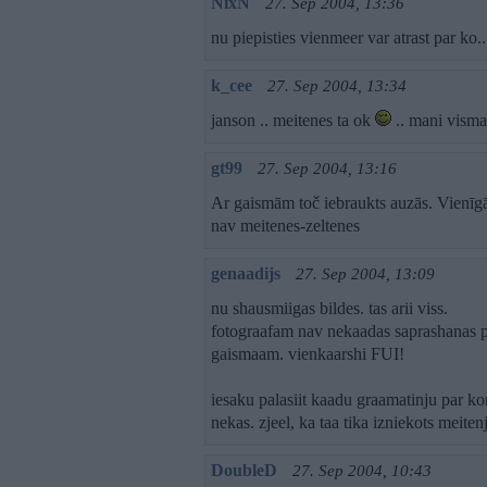
NixN
27. Sep 2004, 13:36
nu piepisties vienmeer var atrast par ko..
k_cee
27. Sep 2004, 13:34
janson .. meitenes ta ok
.. mani vismaz
gt99
27. Sep 2004, 13:16
Ar gaismām toč iebraukts auzās. Vienīgā 
nav meitenes-zeltenes
genaadijs
27. Sep 2004, 13:09
nu shausmiigas bildes. tas arii viss.
fotograafam nav nekaadas saprashanas p
gaismaam. vienkaarshi FUI!
iesaku palasiit kaadu graamatinju par kom
nekas. zjeel, ka taa tika izniekots meitenj
DoubleD
27. Sep 2004, 10:43