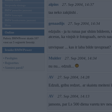
Mēneša BMW
alpins
27. Sep 2004, 14:37
Sērijveida tūnings
BMW pasaules jaunumi
taa neko zakjiishi .
BMW koncepti
BMW konkurentu jaunumi
genaadijs
27. Sep 2004, 14:34
Moto
edzjulis - ja tu runaa par shiim bildeem
Online
atceras, ka vinjsh ir fotograafs, nevis na
Pašreiz BMWPower skatās 107
viesi un 5 reģistrēti lietotāji.
unvispaar ... kas ir laba bilde tavupraat? p
Ienākt BMWPower
Mulder
27. Sep 2004, 14:34
• Pieslēgties
• Reģistrēties
nu nu... edzuli...
• Aizmirsi paroli?
AV
27. Sep 2004, 14:28
Edzuli, gribu redzet.. ar skaistu meiteni
AV
27. Sep 2004, 14:13
jansons, par Ls 500 diena varetu tev ne