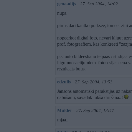
genaadijs
27. Sep 2004, 14:02
nupa.
pirms dari kautko praksee, tomeer zini ari
nopeerkot digital foto, nevari kljuut uzrei
prof. fotograafiem, kas konkreeti "zazjra
p.s. auto bildeeshanu telpaas / studijaa es
liigumnosaciijumiem. fotosesijas cena va
rezultaats buus.
edzulis
27. Sep 2004, 13:53
Jansons automātiski parakstijās uz nākā
dabūšanu, savādāk tukša driršana..!
Mulder
27. Sep 2004, 13:47
mjaa...