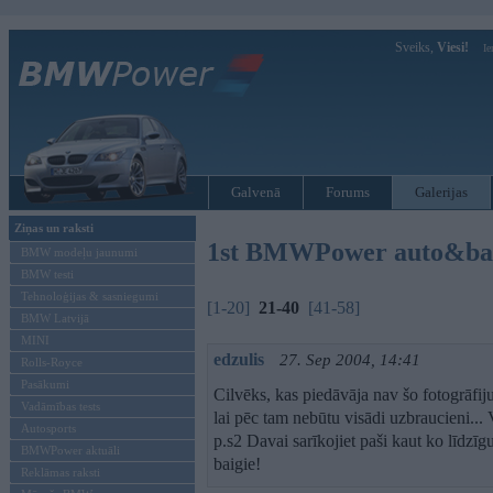
Sveiks,
Viesi!
Ie
Galvenā
Forums
Galerijas
Ziņas un raksti
1st BMWPower auto&bab
BMW modeļu jaunumi
BMW testi
Tehnoloģijas & sasniegumi
[1-20]
21-40
[41-58]
BMW Latvijā
MINI
edzulis
27. Sep 2004, 14:41
Rolls-Royce
Pasākumi
Cilvēks, kas piedāvāja nav šo fotogrāfij
Vadāmības tests
lai pēc tam nebūtu visādi uzbraucieni... 
Autosports
p.s2 Davai sarīkojiet paši kaut ko līdzīgu,
BMWPower aktuāli
baigie!
Reklāmas raksti