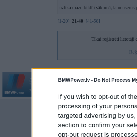
uzlika mazu bildīti sākumā, la neuserus 
[1-20]
21-40
[41-58]
Tikai reģistrēti lietotāj
Reģi
Vortāls BMWPower.lv darbojas
BMWPower.lv -
Do Not Process My
kopš 2002. gada 14. maija. Tas nav auto klubs un nav saistīts ar
Galvena
|
Fo
BMW AG.
Par BMWPower
|
Kontakti
|
Reklāma
If you wish to opt-out of the
processing of your personal
targeted advertising by us
section to confirm your sel
opt-out request is proces