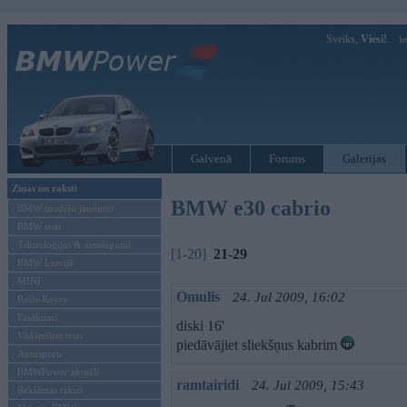
Sveiks,
Viesi!
Ie
Galvenā
Forums
Galerijas
Ziņas un raksti
BMW e30 cabrio
BMW modeļu jaunumi
BMW testi
Tehnoloģijas & sasniegumi
[1-20]
21-29
BMW Latvijā
MINI
Omulis
24. Jul 2009, 16:02
Rolls-Royce
Pasākumi
diski 16'
Vadāmības tests
piedāvājiet sliekšņus kabrim
Autosports
BMWPower aktuāli
ramtairidi
24. Jul 2009, 15:43
Reklāmas raksti