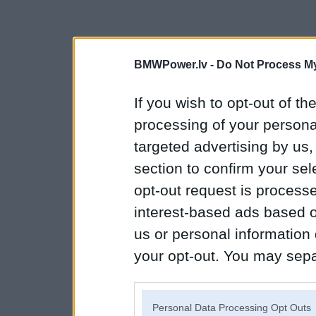
BMWPower.lv -
Do Not Process My
If you wish to opt-out of the
processing of your personal
targeted advertising by us
section to confirm your sel
opt-out request is proces
interest-based ads based o
us or personal information d
your opt-out. You may separ
disclosure of your personal
IAB’s list of downstream pa
Personal Data Processing Opt Outs