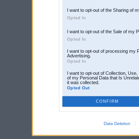
also be disclosed by us to 
I want to opt-out of the Sharing of 
Downstream Participants
th
Opted In
third parties.
I want to opt-out of the Sale of my 
Opted In
I want to opt-out of processing my 
Advertising.
Opted In
I want to opt-out of Collection, Use
of my Personal Data that Is Unrelat
it was collected.
Opted Out
CONFIRM
Data Deletion