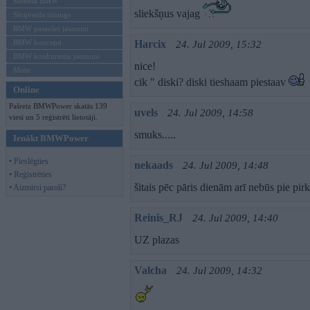
Mēneša BMW
sliekšņus vajag
Sērijveida tūnings
BMW pasaules jaunumi
BMW koncepti
Harcix
24. Jul 2009, 15:32
BMW konkurentu jaunumi
nice!
Moto
cik " diski? diski tieshaam piestaav
Online
Pašreiz BMWPower skatās 139
uvels
24. Jul 2009, 14:58
viesi un 5 reģistrēti lietotāji.
smuks.....
Ienākt BMWPower
• Pieslēgties
nekaads
24. Jul 2009, 14:48
• Reģistrēties
šitais pēc pāris dienām arī nebūs pie pirk
• Aizmirsi paroli?
Reinis_RJ
24. Jul 2009, 14:40
UZ plazas
Valcha
24. Jul 2009, 14:32