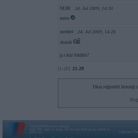
M3R
24. Jul 2009, 14:30
naiss
meidei
24. Jul 2009, 14:26
skaisti
p.s kur bildēts?
[1-20]
21-29
Tikai reģistrēti lietotāj
Reģi
Vortāls BMWPower.lv darbojas
kopš 2002. gada 14. maija. Tas nav auto klubs un nav saistīts ar
Galvena
|
Fo
BMW AG.