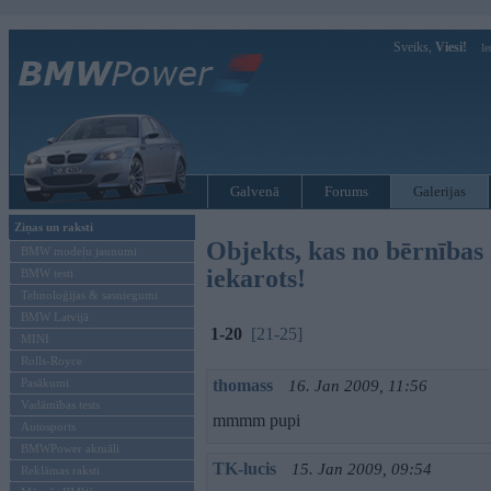
Sveiks,
Viesi!
Ie
Galvenā
Forums
Galerijas
Ziņas un raksti
Objekts, kas no bērnības 
BMW modeļu jaunumi
iekarots!
BMW testi
Tehnoloģijas & sasniegumi
BMW Latvijā
1-20
[21-25]
MINI
Rolls-Royce
Pasākumi
thomass
16. Jan 2009, 11:56
Vadāmības tests
mmmm pupi
Autosports
BMWPower aktuāli
TK-lucis
15. Jan 2009, 09:54
Reklāmas raksti