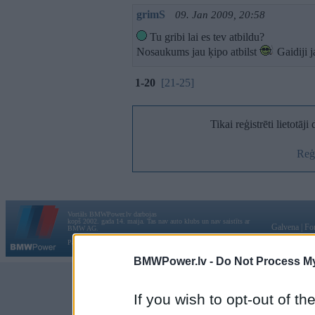
grimS
09. Jan 2009, 20:58
Tu gribi lai es tev atbildu?
Nosaukums jau ķipo atbilst
Gaidiji j
1-20
[21-25]
Tikai reģistrēti lietotāj
Reģi
Vortāls BMWPower.lv darbojas
kopš 2002. gada 14. maija. Tas nav auto klubs un nav saistīts ar
Galvena
|
Fo
BMW AG.
Par BMWPower
|
Kontakti
|
Reklāma
BMWPower.lv -
Do Not Process My
If you wish to opt-out of the