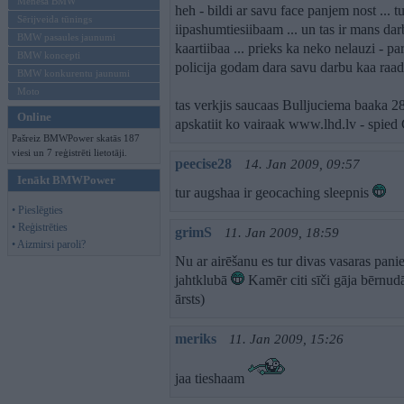
Mēneša BMW
heh - bildi ar savu face panjem nost ... t
Sērijveida tūnings
iipashumtiesiibaam ... un tas ir mans dar
BMW pasaules jaunumi
kaartiibaa ... prieks ka neko nelauzi - p
BMW koncepti
policija godam dara savu darbu kaa raada 
BMW konkurentu jaunumi
Moto
tas verkjis saucaas Bulljuciema baaka 28m
Online
apskatiit ko vairaak www.lhd.lv - spi
Pašreiz BMWPower skatās 187
viesi un 7 reģistrēti lietotāji.
peecise28
14. Jan 2009, 09:57
Ienākt BMWPower
tur augshaa ir geocaching sleepnis
• Pieslēgties
• Reģistrēties
grimS
11. Jan 2009, 18:59
• Aizmirsi paroli?
Nu ar airēšanu es tur divas vasaras paniek
jahtklubā
Kamēr citi sīči gāja bērnudā
ārsts)
meriks
11. Jan 2009, 15:26
jaa tieshaam