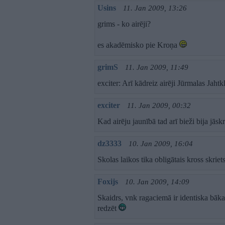
Usins
11. Jan 2009, 13:26
grims - ko airēji?
es akadēmisko pie Kroņa
grimS
11. Jan 2009, 11:49
exciter: Arī kādreiz airēji Jūrmalas Jaht
exciter
11. Jan 2009, 00:32
Kad airēju jaunībā tad arī bieži bija jāsk
dz3333
10. Jan 2009, 16:04
Skolas laikos tika obligātais kross skrie
Foxijs
10. Jan 2009, 14:09
Skaidrs, vnk ragaciemā ir identiska bāka 
redzēt